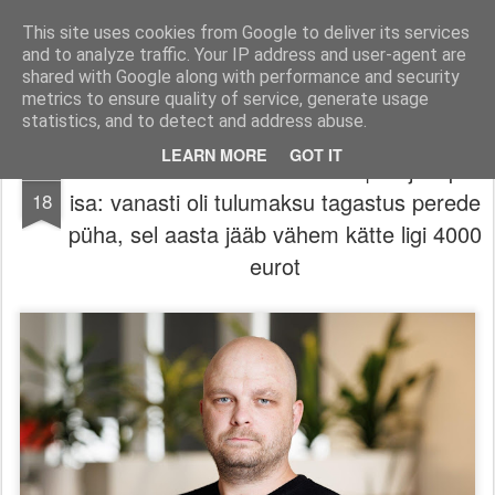
Filmid, mängud ja muu huvitav!
Filmi-, mängu- ja tootearvustused, TOP nimekirjad ja palju muud huvitavat.
This site uses cookies from Google to deliver its services
and to analyze traffic. Your IP address and user-agent are
Pages
shared with Google along with performance and security
metrics to ensure quality of service, generate usage
statistics, and to detect and address abuse.
LEARN MORE
GOT IT
RAHVA KOORIMISE AJASTU | Nelja lapse
FEB
isa: vanasti oli tulumaksu tagastus perede
18
püha, sel aasta jääb vähem kätte ligi 4000
eurot