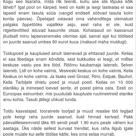
Kogu see lisaraha, mida riik teenib, kuhu see siis lõpuks kõik
läheb? Igal pool on kärped, teed on katki ja isegi lasteaias ei saa
lapsed enam tasuta süüa (vangid endiselt söövad tasuta kolm
korda päevas). Õpetajad ostavad oma vahenditega olematust
palgaks õppetööks vajalikke asju, sest raha ei ole, kuid
riigiettevõtted istuvad kasumite otsas. Kohatasud on kasvanud
jõudsalt minu lapsevanemaks olemise ajal, samal ajal kui töölised
on juurde saanud umbes 90 eurot kuus (maksud maha muidugi).
Toidupoed ja kauplused ainult laienevad ja ehitavad juurde. Keilas
ei saa libedaga enam kõndida, sest kukkudes ei teagi, et millise
keskuse vastu pea ära lööd. Rõõmu kaubamaja laieneb, Selver
laieneb, Lidl on kohe valmis, Vesiveski keskus on kohe valmis, Keila
Keskus on kohe valmis. Ja lisaks veel Grossi, Rimi, Estpak, Bauhof,
Keila Tarbijate ühistu poed ja muud poed. Keilas on 10 000
elanikku ja inimesed loevad sente, et poest piima osta. Eesti on
Euroopas esinumber, mis puudutab kaupluste ruutmeetreid elanike
arvu kohta. Tasub jällegi uhkust tunda.
Toidu kasvatajad, toorainete tootjad ja muud reaalse töö tegijad
pole keegi raha juurde saanud, kuid hinnad kerivad. Pakk
päevalilleseemneid läks 85 sendi pealt 1.90 euro peale vähem kui
aastaga. Üks näide sellest kurvast trendist, kus raha liigub igale
poole mujale kui selle töölise kätte, kes oma selga murrab.