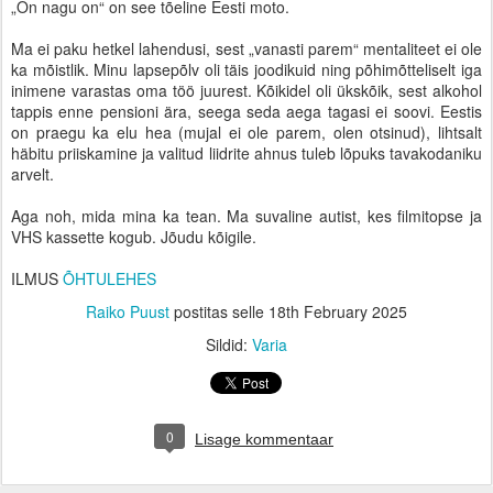
„On nagu on“ on see tõeline Eesti moto.
Ma ei paku hetkel lahendusi, sest „vanasti parem“ mentaliteet ei ole
ka mõistlik. Minu lapsepõlv oli täis joodikuid ning põhimõtteliselt iga
inimene varastas oma töö juurest. Kõikidel oli ükskõik, sest alkohol
tappis enne pensioni ära, seega seda aega tagasi ei soovi. Eestis
on praegu ka elu hea (mujal ei ole parem, olen otsinud), lihtsalt
häbitu priiskamine ja valitud liidrite ahnus tuleb lõpuks tavakodaniku
arvelt.
Aga noh, mida mina ka tean. Ma suvaline autist, kes filmitopse ja
VHS kassette kogub. Jõudu kõigile.
ILMUS
ÕHTULEHES
Raiko Puust
postitas selle
18th February 2025
Sildid:
Varia
0
Lisage kommentaar