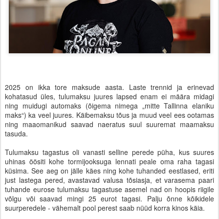
2025 on ikka tore maksude aasta. Laste trennid ja erinevad
kohatasud üles, tulumaksu juures lapsed enam ei määra midagi
ning muidugi automaks (õigema nimega „mitte Tallinna elaniku
maks“) ka veel juures. Käibemaksu tõus ja muud veel ees ootamas
ning maaomanikud saavad naeratus suul suuremat maamaksu
tasuda.
Tulumaksu tagastus oli vanasti selline perede püha, kus suures
uhinas öösiti kohe tormijooksuga lennati peale oma raha tagasi
küsima. See aeg on jälle käes ning kohe tuhanded eestlased, eriti
just lastega pered, avastavad valusa tõsiasja, et varasema paari
tuhande eurose tulumaksu tagastuse asemel nad on hoopis riigile
võlgu või saavad mingi 25 eurot tagasi. Palju õnne kõikidele
suurperedele - vähemalt pool perest saab nüüd korra kinos käia.