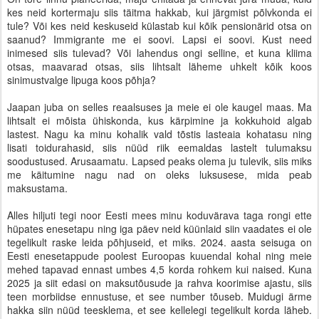
kes neid kortermaju siis täitma hakkab, kui järgmist põlvkonda ei
tule? Või kes neid keskuseid külastab kui kõik pensionärid otsa on
saanud? Immigrante me ei soovi. Lapsi ei soovi. Kust need
inimesed siis tulevad? Või lahendus ongi selline, et kuna kliima
otsas, maavarad otsas, siis lihtsalt läheme uhkelt kõik koos
sinimustvalge lipuga koos põhja?
Jaapan juba on selles reaalsuses ja meie ei ole kaugel maas. Ma
lihtsalt ei mõista ühiskonda, kus kärpimine ja kokkuhoid algab
lastest. Nagu ka minu kohalik vald tõstis lasteaia kohatasu ning
lisati toidurahasid, siis nüüd riik eemaldas lastelt tulumaksu
soodustused. Arusaamatu. Lapsed peaks olema ju tulevik, siis miks
me käitumine nagu nad on oleks luksusese, mida peab
maksustama.
Alles hiljuti tegi noor Eesti mees minu koduvärava taga rongi ette
hüpates enesetapu ning iga päev neid küünlaid siin vaadates ei ole
tegelikult raske leida põhjuseid, et miks. 2024. aasta seisuga on
Eesti enesetappude poolest Euroopas kuuendal kohal ning meie
mehed tapavad ennast umbes 4,5 korda rohkem kui naised. Kuna
2025 ja siit edasi on maksutõusude ja rahva koorimise ajastu, siis
teen morbiidse ennustuse, et see number tõuseb. Muidugi ärme
hakka siin nüüd teesklema, et see kellelegi tegelikult korda läheb.