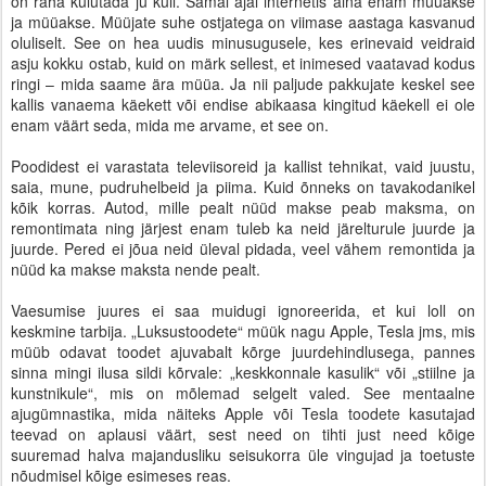
on raha kulutada ju küll. Samal ajal internetis aina enam müüakse
ja müüakse. Müüjate suhe ostjatega on viimase aastaga kasvanud
oluliselt. See on hea uudis minusugusele, kes erinevaid veidraid
asju kokku ostab, kuid on märk sellest, et inimesed vaatavad kodus
ringi – mida saame ära müüa. Ja nii paljude pakkujate keskel see
kallis vanaema käekett või endise abikaasa kingitud käekell ei ole
enam väärt seda, mida me arvame, et see on.
Poodidest ei varastata televiisoreid ja kallist tehnikat, vaid juustu,
saia, mune, pudruhelbeid ja piima. Kuid õnneks on tavakodanikel
kõik korras. Autod, mille pealt nüüd makse peab maksma, on
remontimata ning järjest enam tuleb ka neid järelturule juurde ja
juurde. Pered ei jõua neid üleval pidada, veel vähem remontida ja
nüüd ka makse maksta nende pealt.
Vaesumise juures ei saa muidugi ignoreerida, et kui loll on
keskmine tarbija. „Luksustoodete“ müük nagu Apple, Tesla jms, mis
müüb odavat toodet ajuvabalt kõrge juurdehindlusega, pannes
sinna mingi ilusa sildi kõrvale: „keskkonnale kasulik“ või „stiilne ja
kunstnikule“, mis on mõlemad selgelt valed. See mentaalne
ajugümnastika, mida näiteks Apple või Tesla toodete kasutajad
teevad on aplausi väärt, sest need on tihti just need kõige
suuremad halva majandusliku seisukorra üle vingujad ja toetuste
nõudmisel kõige esimeses reas.