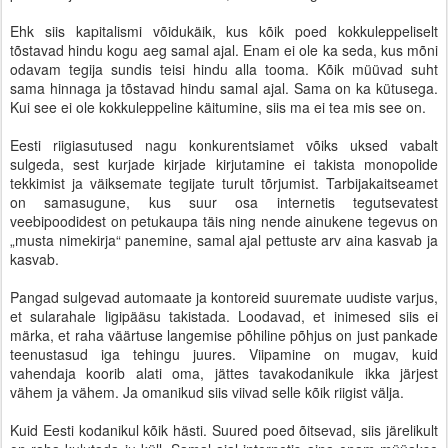
Ehk siis kapitalismi võidukäik, kus kõik poed kokkuleppeliselt
tõstavad hindu kogu aeg samal ajal. Enam ei ole ka seda, kus mõni
odavam tegija sundis teisi hindu alla tooma. Kõik müüvad suht
sama hinnaga ja tõstavad hindu samal ajal. Sama on ka kütusega.
Kui see ei ole kokkuleppeline käitumine, siis ma ei tea mis see on.
Eesti riigiasutused nagu konkurentsiamet võiks uksed vabalt
sulgeda, sest kurjade kirjade kirjutamine ei takista monopolide
tekkimist ja väiksemate tegijate turult tõrjumist. Tarbijakaitseamet
on samasugune, kus suur osa internetis tegutsevatest
veebipoodidest on petukaupa täis ning nende ainukene tegevus on
„musta nimekirja“ panemine, samal ajal pettuste arv aina kasvab ja
kasvab.
Pangad sulgevad automaate ja kontoreid suuremate uudiste varjus,
et sularahale ligipääsu takistada. Loodavad, et inimesed siis ei
märka, et raha väärtuse langemise põhiline põhjus on just pankade
teenustasud iga tehingu juures. Viipamine on mugav, kuid
vahendaja koorib alati oma, jättes tavakodanikule ikka järjest
vähem ja vähem. Ja omanikud siis viivad selle kõik riigist välja.
Kuid Eesti kodanikul kõik hästi. Suured poed õitsevad, siis järelikult