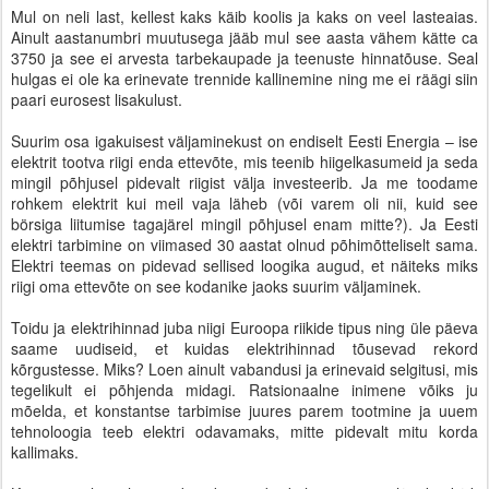
Mul on neli last, kellest kaks käib koolis ja kaks on veel lasteaias.
Ainult aastanumbri muutusega jääb mul see aasta vähem kätte ca
3750 ja see ei arvesta tarbekaupade ja teenuste hinnatõuse. Seal
hulgas ei ole ka erinevate trennide kallinemine ning me ei räägi siin
paari eurosest lisakulust.
Suurim osa igakuisest väljaminekust on endiselt Eesti Energia – ise
elektrit tootva riigi enda ettevõte, mis teenib hiigelkasumeid ja seda
mingil põhjusel pidevalt riigist välja investeerib. Ja me toodame
rohkem elektrit kui meil vaja läheb (või varem oli nii, kuid see
börsiga liitumise tagajärel mingil põhjusel enam mitte?). Ja Eesti
elektri tarbimine on viimased 30 aastat olnud põhimõtteliselt sama.
Elektri teemas on pidevad sellised loogika augud, et näiteks miks
riigi oma ettevõte on see kodanike jaoks suurim väljaminek.
Toidu ja elektrihinnad juba niigi Euroopa riikide tipus ning üle päeva
saame uudiseid, et kuidas elektrihinnad tõusevad rekord
kõrgustesse. Miks? Loen ainult vabandusi ja erinevaid selgitusi, mis
tegelikult ei põhjenda midagi. Ratsionaalne inimene võiks ju
mõelda, et konstantse tarbimise juures parem tootmine ja uuem
tehnoloogia teeb elektri odavamaks, mitte pidevalt mitu korda
kallimaks.