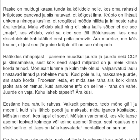
Raske on muidugi kaasa tunda ka kõikidele neile, kes oma rahasid
krüptosse panevad ja siis nutavad, et kõigest ilma. Krüpto on lihtsalt
uhkema nimega kasiino, et reeglitest mööda hiilida ja inimeste raha
ära korjata. Maja võidab alati ning ei, sina kallis sõber ei ole see
„maja“, kes võidab, vaid sa oled see töll töötukassas, kes oma
sissetulekuid kohtutäituri eest peita proovib. Ära muretse, me kõik
teame, et just see järgmine krüpto diil on see rahapada.
Rääkides rahapajast - paneme muudkui juurde ja juurde neid CO2
ja kliimamakse, sest kõik need sajad miljardid on ju meie kliima
korda teinud. Mõnusalt lumine ja külm talv olnud, väljaarvatud laulu
tinistavad linnud ja roheline muru. Kuid pole hullu, maksame juurde,
siis saab korda. Proovisin leida, et mida see raha siis kõik kliima
jaoks ära on teinud, kuid ainukene info on selline - raha on vähe.
Juurde on vaja. Kuhu läheb täpselt? Ära küsi.
Eestlane hea rahulik rahvas. Vaikselt pomiseb, teeb mõne gif´i ja
meemi, kuid siis läheb poodi ja maksab, mida iganes küsitakse.
Mõistan noori, kes lapsi ei soovi. Mõistan vanemaid, kes viie lapse
asemel lepivad kolmega või kolme asemel ühega, sest reaalsus on
siiski selline, et „laps on küla kasvatada“ mentaliteet on surnud.
On tore linnu planeerida, maju ehitada ja erinevat jura müüa, kuid