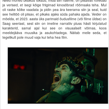
Need mõned üksikud lõksud, mida siin näeme, on piisavalt rõvedad
ja verised, et isegi kõige friigimad kinosõbrad rõõmsaks teha. Mul
oli raske kõike vaadata ja pidin pea ära keerama siin ja seal, kuid
see helitöö oli piisav, et pikaks ajaks süda pahaks ajada. Veider on
mõelda, et 2023. aasta üks parimaid õudusfilme (või filme üldse) on
Saag seeriast, sest siin on imeline narratiiv pluss hästi kirjutatud
karakterid, samal ajal kui see on visuaalselt võimas, koos
meeldejääva muusika ja asukohtadega. Näitab meile seda, et
tegelikult pole muud vaja kui teha hea film.