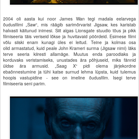
2004 oli aasta kui noor James Wan tegi madala eelarvega
õudusfilmi „Saw“, mis räägib sarimõrvarist Jigsaw, kes karistab
halvasti käitunud inimesi. Siit algas Lionsgate stuudio tõus ja pikk
filmiseeria täis veriseid lõkse ja huvitavaid pöördeid. Esimese filmi
võlu siiski enam kunagi üles ei leitud. Teine ja kolmas osa
olid armastatud, kuid peale John Krameri surma (Jigsaw nimi) läks
terve seeria kiiresti allamäge. Muutus enda paroodiaks ja
korduvaks veristamiseks, unustades ära põhjuseid, miks fännid
üldse ära armusid. „Saag X“ pidi olema järjekordne
ebaõnnestumine ja tühi katse surnud lehma lüpsta, kuid tulemus
hoopis vastupidine - see on imeline õudusfilm. Isegi terve
filmiseeria seni parim.