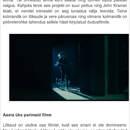
valgus. Kahjuks terve see projekt on suur pettus ning John Kramer
leiab, et nendel inimestel on aeg lunastus välja teenida. Teine
kolmandik on lõksude ja vere pärusmaa ning viimane kolmandik on
pööreterohke lahendus sellele hästi kirjutatud õudusfilmile.
Aasta üks parimaid filme
Lõksud on oluline osa filmist, kuid see enam ei ole domineeriv.