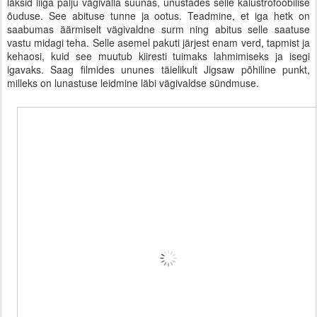
läksid liiga palju vägivalla suunas, unustades selle kalustrofoobilise
õuduse. See abituse tunne ja ootus. Teadmine, et iga hetk on
saabumas äärmiselt vägivaldne surm ning abitus selle saatuse
vastu midagi teha. Selle asemel pakuti järjest enam verd, tapmist ja
kehaosi, kuid see muutub kiiresti tuimaks lahmimiseks ja isegi
igavaks. Saag filmides ununes täielikult Jigsaw põhiline punkt,
milleks on lunastuse leidmine läbi vägivaldse sündmuse.