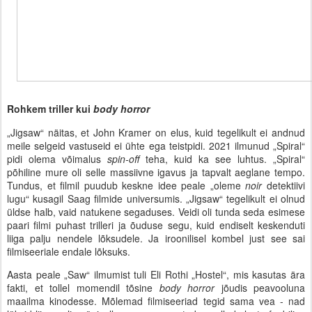
Rohkem triller kui
body horror
„Jigsaw“ näitas, et John Kramer on elus, kuid tegelikult ei andnud
meile selgeid vastuseid ei ühte ega teistpidi. 2021 ilmunud „Spiral“
pidi olema võimalus
spin-off
teha, kuid ka see luhtus. „Spiral“
põhiline mure oli selle massiivne igavus ja tapvalt aeglane tempo.
Tundus, et filmil puudub keskne idee peale „oleme
noir
detektiivi
lugu“ kusagil Saag filmide universumis. „Jigsaw“ tegelikult ei olnud
üldse halb, vaid natukene segaduses. Veidi oli tunda seda esimese
paari filmi puhast trilleri ja õuduse segu, kuid endiselt keskenduti
liiga palju nendele lõksudele. Ja iroonilisel kombel just see sai
filmiseeriale endale lõksuks.
Aasta peale „Saw“ ilmumist tuli Eli Rothi „Hostel“, mis kasutas ära
fakti, et tollel momendil tõsine
body horror
jõudis peavooluna
maailma kinodesse. Mõlemad filmiseeriad tegid sama vea - nad