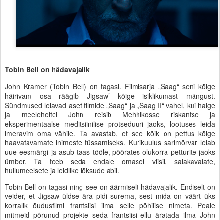
Tobin Bell on hädavajalik
John Kramer (Tobin Bell) on tagasi. Filmisarja „Saag“ seni kõige
häirivam osa räägib Jigsaw’ kõige isiklikumast mängust.
Sündmused leiavad aset filmide „Saag“ ja „Saag II“ vahel, kui haige
ja meeleheitel John reisib Mehhikosse riskantse ja
eksperimentaalse meditsiinilise protseduuri jaoks, lootuses leida
imeravim oma vähile. Ta avastab, et see kõik on pettus kõige
haavatavamate inimeste tüssamiseks. Kurikuulus sarimõrvar leiab
uue eesmärgi ja asub taas tööle, pöörates olukorra petturite jaoks
ümber. Ta teeb seda endale omasel viisil, salakavalate,
hullumeelsete ja leidlike lõksude abil.
Tobin Bell on tagasi ning see on äärmiselt hädavajalik. Endiselt on
veider, et Jigsaw üldse ära pidi surema, sest mida on väärt üks
korralik õudusfilmi frantsiisi ilma selle põhilise nimeta. Peale
mitmeid põrunud projekte seda frantsiisi ellu äratada ilma John