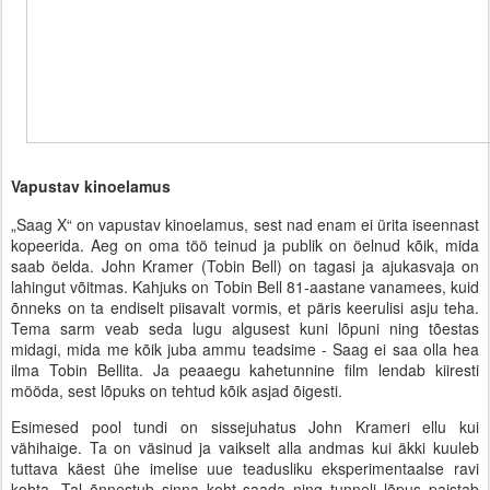
Vapustav kinoelamus
„Saag X“ on vapustav kinoelamus, sest nad enam ei ürita iseennast
kopeerida. Aeg on oma töö teinud ja publik on öelnud kõik, mida
saab öelda. John Kramer (Tobin Bell) on tagasi ja ajukasvaja on
lahingut võitmas. Kahjuks on Tobin Bell 81-aastane vanamees, kuid
õnneks on ta endiselt piisavalt vormis, et päris keerulisi asju teha.
Tema sarm veab seda lugu algusest kuni lõpuni ning tõestas
midagi, mida me kõik juba ammu teadsime - Saag ei saa olla hea
ilma Tobin Bellita. Ja peaaegu kahetunnine film lendab kiiresti
mööda, sest lõpuks on tehtud kõik asjad õigesti.
Esimesed pool tundi on sissejuhatus John Krameri ellu kui
vähihaige. Ta on väsinud ja vaikselt alla andmas kui äkki kuuleb
tuttava käest ühe imelise uue teadusliku eksperimentaalse ravi
kohta. Tal õnnestub sinna koht saada ning tunneli lõpus paistab