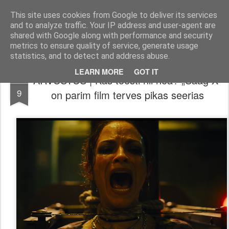
Filmid, mängud ja muu huvitav!
Filmi-, mängu- ja tootearvustused, TOP nimekirjad ja palju muud huvitavat.
This site uses cookies from Google to deliver its services
and to analyze traffic. Your IP address and user-agent are
Pages
shared with Google along with performance and security
metrics to ensure quality of service, generate usage
statistics, and to detect and address abuse.
LEARN MORE
GOT IT
ARVUSTUS | Kas tõesti nii hea? „Saag X“
OCT
9
on parim film terves pikas seerias