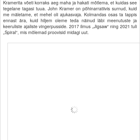
Kramerita võeti korraks aeg maha ja hakati mõtlema, et kuidas see
tegelane tagasi tuua. John Kramer on põhinarratiivis surnud, kuid
me mäletame, et mehel oli ajukasvaja. Kolmandas osas ta tappis
ennast ära, kuid hiljem oleme teda näinud läbi meenutuste ja
keeruliste ajaliste vingerpusside. 2017 ilmus „Jigsaw“ ning 2021 tuli
„Spiral“, mis mõlemad proovisid midagi uut.