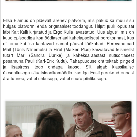
Elisa Elamus on pidevalt arenev platvorm, mis pakub ka muu sisu
hulgas platvormi enda originaalset toodangut. Hiljuti juuli lõpus sai
läbi Kait Kalli kirjutatud ja Ergo Kulla lavastatud "Uus algus", mis on
kuue episoodiga komöödiaseriaal kahelapselisest perekonnast, kus
nii ema kui isa kaotavad samal päeval töökohad. Perevanemad
Mait (Tõnis Niinemets) ja Piret (Maiken Pius) kasvatavad teismelist
tütart Mari (Sandra Üürike) ja kaheksa-aastast nutisõltlasest
pesamuna Pauli (Karl-Erik Kudu). Rahapuuduse oht tekitab pingeid
ja lisastress toob endaga kaose. Siit algab klassikalise
ülesehitusega situatsioonikomöödia, kus iga Eesti perekond ennast
ära tunneb, vahel uhkusega, vahel suure piinlikusega.