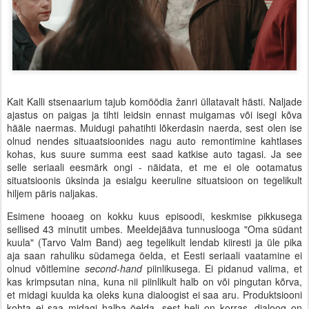
Kait Kalli stsenaarium tajub komöödia žanri üllatavalt hästi. Naljade
ajastus on paigas ja tihti leidsin ennast muigamas või isegi kõva
hääle naermas. Muidugi pahatihti lõkerdasin naerda, sest olen ise
olnud nendes situaatsioonides nagu auto remontimine kahtlases
kohas, kus suure summa eest saad katkise auto tagasi. Ja see
selle seriaali eesmärk ongi - näidata, et me ei ole ootamatus
situatsioonis üksinda ja esialgu keeruline situatsioon on tegelikult
hiljem päris naljakas.
Esimene hooaeg on kokku kuus episoodi, keskmise pikkusega
sellised 43 minutit umbes. Meeldejääva tunnuslooga "Oma südant
kuula" (Tarvo Valm Band) aeg tegelikult lendab kiiresti ja üle pika
aja saan rahuliku südamega öelda, et Eesti seriaali vaatamine ei
olnud võitlemine
second-hand
piinlikusega. Ei pidanud valima, et
kas krimpsutan nina, kuna nii piinlikult halb on või pingutan kõrva,
et midagi kuulda ka oleks kuna dialoogist ei saa aru. Produktsiooni
kohta ei saa midagi halba öelda, sest heli on korras, dialoog on