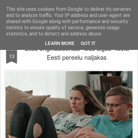
Filmid, mängud ja muu huvitav!
Filmi-, mängu- ja tootearvustused, TOP nimekirjad ja palju muud huvitavat.
This site uses cookies from Google to deliver its services
and to analyze traffic. Your IP address and user-agent are
Pages
shared with Google along with performance and security
metrics to ensure quality of service, generate usage
statistics, and to detect and address abuse.
LEARN MORE
GOT IT
Elisa originaalseriaal "Uus algus" töötu
AUG
13
Eesti pereelu naljakas