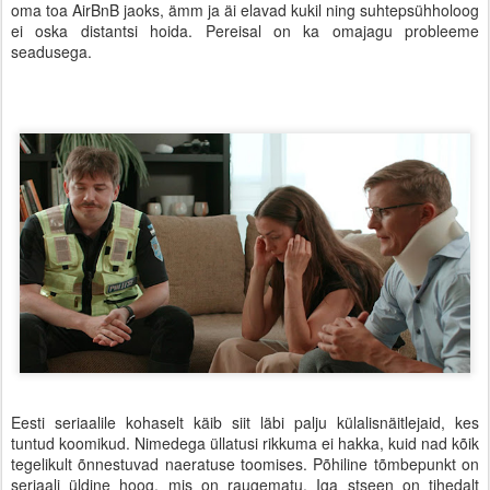
oma toa AirBnB jaoks, ämm ja äi elavad kukil ning suhtepsühholoog
ei oska distantsi hoida. Pereisal on ka omajagu probleeme
seadusega.
Eesti seriaalile kohaselt käib siit läbi palju külalisnäitlejaid, kes
tuntud koomikud. Nimedega üllatusi rikkuma ei hakka, kuid nad kõik
tegelikult õnnestuvad naeratuse toomises. Põhiline tõmbepunkt on
seriaali üldine hoog, mis on raugematu. Iga stseen on tihedalt