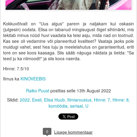
Kokkuvõtvalt on "Uus algus" parem ja naljakam kui oskasin
(julgesin) oodata. Elisa on tabanud mingisugust õiget sihtmärki, mis
tekitab minus nüüd huvi vaadata ka teisi asju, mida nad on tootnud.
Kas see oli vedamine või planeeritud kvaliteet? Vaataja jaoks pole
muidugi vahet, sest hea tuju ja meelelahutus on garanteeritud, eriti
tore on see koos kaasaga. Siis sääb näpuga näidata ja öelda: "Sa
teed ju ka niimoodi!" ja siis koos naerda.
Hinne: 7.5/10
Ilmus ka
KINOVEEBIS
Raiko Puust
postitas selle
13th August 2022
Sildid:
2022
Eesti
Elisa Huub
filmiarvustus
Hinne: 7
Hinne: 8
komöödia
seriaal
U
0
Lisage kommentaar