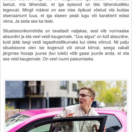
laetud, mis tähendab, et iga episood on täis tähenduslikku
tegevust. Mingil määral on see otse õpikust võetud viis kuidas
stsenaariumi luua, et iga stseen peab lugu või karakterit edasi
viima. Ja seda see ka teeb.
Situatsioonikomöödia on tavaliselt naljakas, sest viib normaalse
absurdini ja siis veel veidi kaugemale. "Uus algus" on küll absurdne,
kuid jääb isegi veidi tagasihoidlikumaks kui oleks võinud. Nii palju
situatsioone olen ise kogenud või olnud kõrval, seega vabalt
järgmise hooaja juures (kui tuleb) võib gaasi juurde anda, et viia
see veid kaugemale. On veel ruumi paisumiseks.