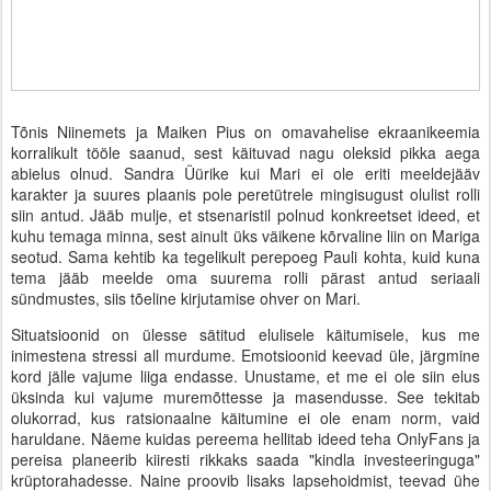
Tõnis Niinemets ja Maiken Pius on omavahelise ekraanikeemia
korralikult tööle saanud, sest käituvad nagu oleksid pikka aega
abielus olnud. Sandra Üürike kui Mari ei ole eriti meeldejääv
karakter ja suures plaanis pole peretütrele mingisugust olulist rolli
siin antud. Jääb mulje, et stsenaristil polnud konkreetset ideed, et
kuhu temaga minna, sest ainult üks väikene kõrvaline liin on Mariga
seotud. Sama kehtib ka tegelikult perepoeg Pauli kohta, kuid kuna
tema jääb meelde oma suurema rolli pärast antud seriaali
sündmustes, siis tõeline kirjutamise ohver on Mari.
Situatsioonid on ülesse sätitud elulisele käitumisele, kus me
inimestena stressi all murdume. Emotsioonid keevad üle, järgmine
kord jälle vajume liiga endasse. Unustame, et me ei ole siin elus
üksinda kui vajume muremõttesse ja masendusse. See tekitab
olukorrad, kus ratsionaalne käitumine ei ole enam norm, vaid
haruldane. Näeme kuidas pereema hellitab ideed teha OnlyFans ja
pereisa planeerib kiiresti rikkaks saada "kindla investeeringuga"
krüptorahadesse. Naine proovib lisaks lapsehoidmist, teevad ühe