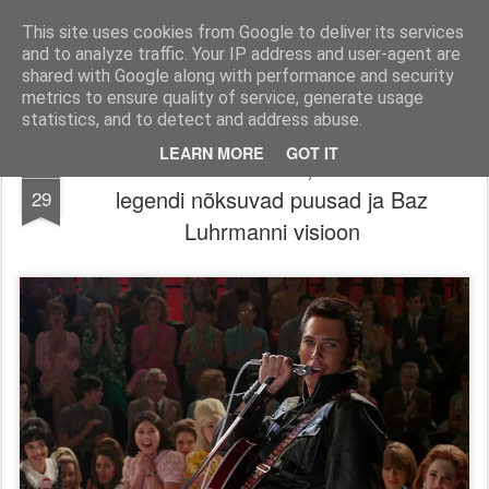
Filmid, mängud ja muu huvitav!
Filmi-, mängu- ja tootearvustused, TOP nimekirjad ja palju muud huvitavat.
This site uses cookies from Google to deliver its services
and to analyze traffic. Your IP address and user-agent are
Pages
shared with Google along with performance and security
metrics to ensure quality of service, generate usage
statistics, and to detect and address abuse.
LEARN MORE
GOT IT
"Elvis" on kvaliteetfilm, kus kohtuvad
JUN
legendi nõksuvad puusad ja Baz
29
Luhrmanni visioon