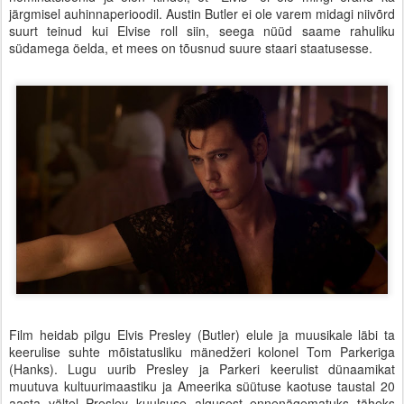
järgmisel auhinnaperioodil. Austin Butler ei ole varem midagi niivõrd
suurt teinud kui Elvise roll siin, seega nüüd saame rahuliku
südamega öelda, et mees on tõusnud suure staari staatusesse.
Film heidab pilgu Elvis Presley (Butler) elule ja muusikale läbi ta
keerulise suhte mõistatusliku mänedžeri kolonel Tom Parkeriga
(Hanks). Lugu uurib Presley ja Parkeri keerulist dünaamikat
muutuva kultuurimaastiku ja Ameerika süütuse kaotuse taustal 20
aasta vältel Presley kuulsuse algusest ennenägematuks täheks