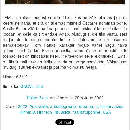
"Elvis" on üks nendest suurfilmidest, kus on kõik olemas ja pole
keeruline näha, et siia on tulemas mitmeid Oscarite nominatsioone.
Austin Butler väärib parima peaosa nominatsiooni kohe kindlasti ja
loodan, et selle ka siit endale võtab. Muidugi ei ole film veatu, sest
harjumatu tempoga monteerimine ja jutustamine on osadele
eemaletõukav. Tom Hanksi karakter mõjub vahel nagu halva
grimmi troll ja kui Elvise muusika kohe üldse ei meeldi, siis
tõenäoliselt on kinosaalis keeruline teekond selle leidmiseks. "Elvis"
on filmikunsti musternäidis ja seda on kerge soovitada. Võimalusel
muidugi suurelt ekraanilt ja parima võimaliku heliga.
Hinne: 8,5/10
Ilmus ka
KINOVEEBIS
Raiko Puust
postitas selle
29th June 2022
Sildid:
2022
Austraalia
autobiograafia
draama
E
filmiarvustus
Hinne: 8
Hinne: 9
muusika
raamatupõhine
USA