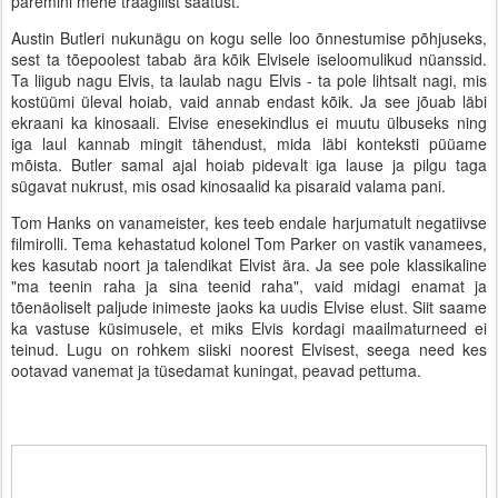
paremini mehe traagilist saatust.
Austin Butleri nukunägu on kogu selle loo õnnestumise põhjuseks,
sest ta tõepoolest tabab ära kõik Elvisele iseloomulikud nüanssid.
Ta liigub nagu Elvis, ta laulab nagu Elvis - ta pole lihtsalt nagi, mis
kostüümi üleval hoiab, vaid annab endast kõik. Ja see jõuab läbi
ekraani ka kinosaali. Elvise enesekindlus ei muutu ülbuseks ning
iga laul kannab mingit tähendust, mida läbi konteksti püüame
mõista. Butler samal ajal hoiab pidevalt iga lause ja pilgu taga
sügavat nukrust, mis osad kinosaalid ka pisaraid valama pani.
Tom Hanks on vanameister, kes teeb endale harjumatult negatiivse
filmirolli. Tema kehastatud kolonel Tom Parker on vastik vanamees,
kes kasutab noort ja talendikat Elvist ära. Ja see pole klassikaline
"ma teenin raha ja sina teenid raha", vaid midagi enamat ja
tõenäoliselt paljude inimeste jaoks ka uudis Elvise elust. Siit saame
ka vastuse küsimusele, et miks Elvis kordagi maailmaturneed ei
teinud. Lugu on rohkem siiski noorest Elvisest, seega need kes
ootavad vanemat ja tüsedamat kuningat, peavad pettuma.