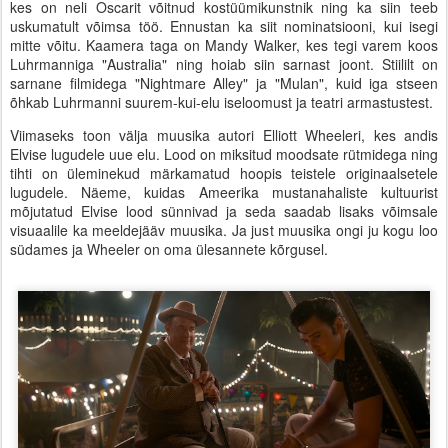
kes on neli Oscarit võitnud kostüümikunstnik ning ka siin teeb
uskumatult võimsa töö. Ennustan ka siit nominatsiooni, kui isegi
mitte võitu. Kaamera taga on Mandy Walker, kes tegi varem koos
Luhrmanniga "Australia" ning hoiab siin sarnast joont. Stiililt on
sarnane filmidega "Nightmare Alley" ja "Mulan", kuid iga stseen
õhkab Luhrmanni suurem-kui-elu iseloomust ja teatri armastustest.
Viimaseks toon välja muusika autori Elliott Wheeleri, kes andis
Elvise lugudele uue elu. Lood on miksitud moodsate rütmidega ning
tihti on üleminekud märkamatud hoopis teistele originaalsetele
lugudele. Näeme, kuidas Ameerika mustanahaliste kultuurist
mõjutatud Elvise lood sünnivad ja seda saadab lisaks võimsale
visuaalile ka meeldejääv muusika. Ja just muusika ongi ju kogu loo
südames ja Wheeler on oma ülesannete kõrgusel.