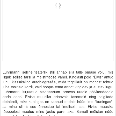
Luhrmanni selline teaterlik stiil annab siia talle omase võlu, mis
liigub sellise farsi ja meistriteose vahel. Kindlasti pole "Elvis" antud
juhul klassikaline autobiograafia, mida tegelikult on mehest tehtud
juba tosinaid kordi, vaid hoopis tema annet kirjeldav ja austav lugu.
Luhrmanni kirjutatud stsenaarium proovib uutele põlvkondadele
anda edasi Elvise muusika erinevaid tasemeid ning selgitada
detailselt, miks kuningas on saanud endale hüüdnime "kuningas".
Ja minu silmis see õnnestub tal imeliselt, sest Elvise muusika
tõepoolest muutus minu jaoks paremaks. Samuti mõistan nüüd