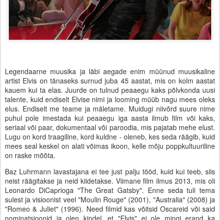
Legendaarne muusika ja läbi aegade enim müünud muusikaline
artist Elvis on tänaseks surnud juba 45 aastat, mis on kolm aastat
kauem kui ta elas. Juurde on tulnud peaaegu kaks põlvkonda uusi
talente, kuid endiselt Elvise nimi ja looming müüb nagu mees oleks
elus. Endiselt me teame ja mäletame. Muidugi niivõrd suure nime
puhul pole imestada kui peaaegu iga aasta ilmub film või kaks,
seriaal või paar, dokumentaal või paroodia, mis pajatab mehe elust.
Lugu on kord traagiline, kord kuldne - oleneb, kes seda räägib, kuid
mees seal keskel on alati võimas ikoon, kelle mõju poppkultuuriline
on raske mõõta.
Baz Luhrmann lavastajana ei tee just palju tööd, kuid kui teeb, siis
neist räägitakse ja neid kiidetakse. Viimane film ilmus 2013, mis oli
Leonardo DiCaprioga "The Great Gatsby". Enne seda tuli tema
sulest ja visioonist veel "Moulin Rouge" (2001), "Australia" (2008) ja
"Romeo & Juliet" (1996). Need filmid kas võitsid Oscareid või said
nominatsioonid ja olen kindel, et "Elvis" ei ole mingi erand ka