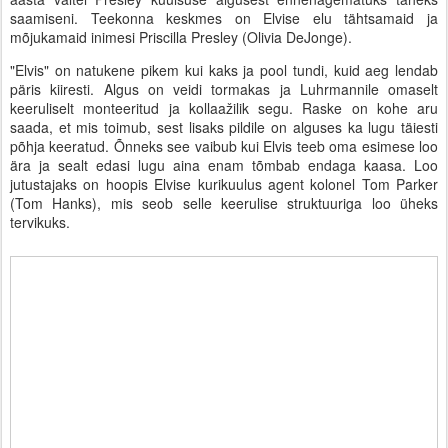
saamiseni. Teekonna keskmes on Elvise elu tähtsamaid ja
mõjukamaid inimesi Priscilla Presley (Olivia DeJonge).
"Elvis" on natukene pikem kui kaks ja pool tundi, kuid aeg lendab
päris kiiresti. Algus on veidi tormakas ja Luhrmannile omaselt
keeruliselt monteeritud ja kollaažilik segu. Raske on kohe aru
saada, et mis toimub, sest lisaks pildile on alguses ka lugu täiesti
põhja keeratud. Õnneks see vaibub kui Elvis teeb oma esimese loo
ära ja sealt edasi lugu aina enam tõmbab endaga kaasa. Loo
jutustajaks on hoopis Elvise kurikuulus agent kolonel Tom Parker
(Tom Hanks), mis seob selle keerulise struktuuriga loo üheks
tervikuks.