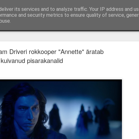
eliver its services and to analyze traffic. Your IP address and u
mi-, mängu- ja tootearvustused, TOP nimekirjad ja 
ormance and security metrics to ensure quality of service, gene
buse.
ud
Lauamängud
Podcast
Autorist
Kirjuta mulle
Hindamissüste
kem memento, vähem mori. „28 aastat hiljem" o
ioonikas, kuid lõhestav tagasitulek
m Driveri rokkooper "Annette" äratab
kuivanud pisarakanalid