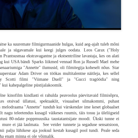
itse ka suuremate filmigurmaanide hulgas, kuid aeg-ajalt tuleb mõni
ale ja sügavamale kui keegi julges oodata. Leos Carax ("Holy
vastatud ja Alex Garlandi kirjutatud kinematograafiline palaviku-unenägu võt
Prantsusmaa ekstravagantne ja ekstsentriline lavastaja, kes on alati
piiridest väljaspoolt, otsides seda täiskasvanuks saamise momenti tuletikuga keset 
ng kui USA bändi Sparks liikmed vennad Ron ja Russell Mael mehe
etilist meheks saamise loo esitamist kui ennast kergelt parodeeriv draam
senaariumiga "Annette" ilumusid, oli filmitegija koheselt nõus. Star
ti mõistab kõiki sümboleid ja mõningate eksinud stseenide eesmärke, kui
superstaar Adam Driver on töökas multitalentne näitleja, kes sellel
 eemale ja tõmbab draama fännid lähemale.
ey Scotti filmi "Viimane Duell" ja "Gucci tragöödia" ning
 kui kahepalgeline püstijalakoomik.
taustal
lne kinofilm kindlasti ei rahulda peavoolus päevitavaid filmisõpru,
 et kui absurdne protsess on täiskasvanuks saamine. Mingeid selgeid jooni ei e
kes otsivad üllatusi, spektaaklit, visuaalset silmakommi, puhast
lal täpselt see üleminek aset leiab. Üks trauma ajab teist taga kuniks ühel 
siis melodraama "Annette" tundub kui värskendav ime keset globaalset
oo keskmes on 12-aastane Spike, keda kehastab oma esimeses peaosas Alfie W
t nagu teleetendus kusagil väikeses ruumis, täis tossu ja üleliigseid
gukonnas, mis on pärast mandrit laastanud raevuviirust suutnud kenasti ellu jää
utusi 80-ndate poppmuusika taustatantsijate moodi. Ükski tunne ei
heb ta koos oma isaga varumisretkele, mille käigus nad külastavad maailma p
 mure ei jää laulmata. See veider tunnete ja segaduse sensatsioon,
astavate nakatunutega kui ka märkidega laiemast maailmast, millest Spike se
ii palju lühikese aja jooksul kestab kusagil pool tundi. Peale seda
ib aidata tema haiget ema, otsustab poiss minna luupainajalikuks muutunud mand
ha enam minna ei ole võimalik.