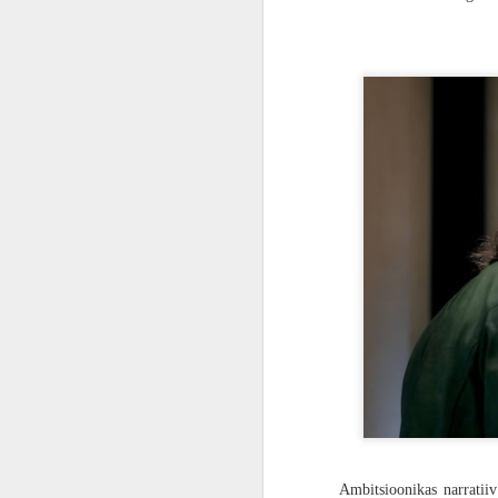
elu päästa.
ARVUSTUS | Rollimäng igale vanusele. „Super Mario RPG“ töötab paremini kui ootasin
Kultusklassika ja žanrifilmide meistrite
kahjuks „28 kuud hiljem“ kunagi ilmaval
ning uue triloogia esimene ning olene
ARVUSTUS | Nagu kala kuival. Õhku ahmiv „Aquaman ja Kadunud Kuningriik“ on hauakiviks juba maha maetud DC kinoversumile
teekond. „28 aastat hiljem“ ei ole lõpu
mitmeid veriseid vahejuhtumeid, mis tee
FILMIARVUSTUS | Aitäh, härra Miyazaki. „Poiss ja haigur“ on sügavalt filosoofiline, fantastiline ja keeruline lugu elamisest
seega kinosaalis on ikka tunne, et koht
ARVUSTUS | Kõndiv tuumapomm. „Godzilla Minus One“ on meistriteos
PÖFF27 | Kommi asemel nuga. Õuduskomöödia „Aidas on midagi...“ muudab Jõulud veelgi punasemaks
ARVUSTUS | Playstation 5 kui pihukonsool? Playstation Portal on imeline seade peaaegu olematule publikule
PÖFF27 | Armukadeduse suured silmad. Poola ajalooline kunstiteos „Talupojad“ võtab hingetuks
FILMIARVUSTUS | Uus multikas „Kombitsatüdruk“ on nunnu animatsioon tervele perele, mis ei üllata millegi olulisega, kuid otseselt mööda ka ei pane
PÖFF27 | Kohtunik ei ole psühholoog. „Langemise anatoomia“ on räigelt ülehinnatud
PÖFF 27 | Aasta üks parimaid filme „Eelmised elud“ on lugu hingematvast armastusest, kuid mitte selles elus
Ambitsioonikas narratiiv