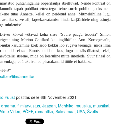
astatud puhtahingeline ooperilaulja abielluvad. Nende kontrast on
 koomik tapab publikut etteastega, teine sureb publiku jaoks neid
äikene tütar Annette, kellel on peidetud anne. Mitmekihiline lugu
 avaliku surve all, lapsekasvatamise hinda karjääridele ning esineja
ga suhtlemisel.
 Driver kõrval võtavad koha sisse "Suure paugu teooria" Simon
simene kaotus
rigent ning Marion Cotillard kui inglihäälne Ann. Koreograafia,
ga stseeni fookus on Spike'i peal ning tema metafoorsel rännakul täiskasvanuks 
tt-nuku kasutamine kõik seob kokku loo sügava teemaga, mida ilma
tidele palju detailset rõhku nagu esimene tapmine, esimene nool, esimene 
a mainida ei saa. Emotsioonid on laes, lugu on täis üllatusi, seksi,
. Terve see lugu on sissejuhatus järgmiste filmide tarbeks, seega iseseisvalt 
ühevõttelisi stseene, mida on keeruline mitte imetleda. Suur finaal on
riloogias on selgelt erinevad, siis üks oluline muutus on toimunud - varem 
us endaga, et ärakuivanud pisarakanalid tööle ei hakkaks.
aasta ühiskonda, mida enam ei eksisteeri, siis nüüd on see täiesti puudu, kuna 
tikku!"
poff.ee/film/annette/
sevanemate ebatäiuslikkust, millest viimane on tema üks suuri lemmikuid teemasi
ppetund, mille kaudu kiiresti suureks kasvada. Mulle üldiselt meeldib sell
kskõiksuse üle, kus elu ja surm on nii tähendusetu, et isegi leinamine on pu
ko Puust
postitas selle
6th November 2021
 ei vääri. Boyle on muutunud ajas oluliselt pehmemaks ning minu jaoks seda (d
doktor Kelson, kelle kinnisideeks on „memento mori“ ehk „me kõik peame sure
draama
filmiarvustus
Jaapan
Mehhiko
muusika
muusikal
Prime Video
PÖFF
romantika
Saksamaa
USA
Šveits
 tegelaste ilmselged puudused. Keegi ei tee „õigeid“ otsuseid, aga kõik ots
 pildis, kus publik on äärmiselt andestav. Ja mõtlen seda tõsiselt, et publik p
analüütilisemalt mõtlemine tõmbab tervele asjale ikka korralikult pidurit. Siin
et kas Garland üldse oma stsenaariumit ise luges või ta kirjutas ainult mõne 