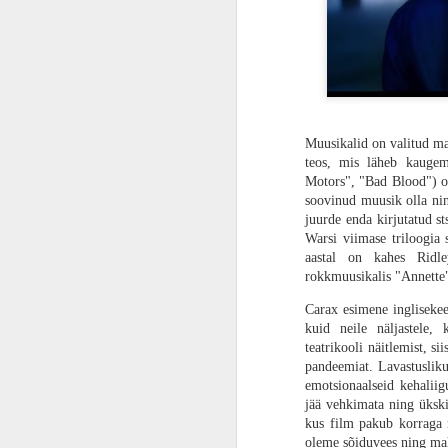
ARVUSTUS | Kadedusest punane. „Marvel vs. Capcom Fighting Collection: Arcade Classics“ on valus meeldetuletus, et vanasti olid mängud paremad
ARVUSTUS | Kas muuseum või surnuaed? „Astro Bot“ on PlayStationi ajaloole pühendatud armastuskiri
ARVUSTUS | Mis valesti läks? „Concord“ on vihatud ilma erilise põhjuseta
Muusikalid on valitud ma
teos, mis läheb kaugem
Gamescom 2024 | Kontrolli tõelist kaost. „Sonic x Shadow Generations“ teeb Sonicust kõrvaltegelase oma mängus
„28 aastat hiljem“ on Danny Boyle’i la
Motors", "Bad Blood") on 
stiililisi riske ja seda tihti žanri enda 
soovinud muusik olla ni
VIDEO | “Monster Hunter Wilds” esimesed muljed otse Gamescomilt
saart. Enamik riskist teenib seda poe
juurde enda kirjutatud st
õudusfilm. Enamik publikust kindlas
Warsi viimase triloogia 
polariseeriv, mis lükkab õuduse fännid
Gamescom 2024 | „Indiana Jones and the Great Circle“ tundub nagu armastuskiri esimestele Indiana filmidele
aastal on kahes Ridl
rokkmuusikalis "Annette"
Täiskasvanuks saamine apokalüpsise 
FILMIARVUSTUS | Kriminaalselt nunnu. „Pingviin Paul ja kaosesõsarad“ on kaootiliselt sarmikas ja edastab positiivse sõnumi loomakaitsest
Carax esimene inglisekee
Filmi narratiiv on tõsine meeldetuletus,
kuid neile näljastele, 
keegi tegelikult ei oska öelda, et mil
ARVUSTUS | Tõelisele fännile. „Avatar: Frontiers of Pandora“ on imeilus ja hea ideega, kuid midagi on tõsiselt puudu
teatrikooli näitlemist, 
unustanud oma nooruse ja lapsepõlve. L
pandeemiat. Lavastuslikul
ja tema pere elavad isoleeritud saareko
emotsionaalseid kehaliig
ARVUSTUS | Netflixi „Rebel Moon“ on mänguasi ja Zack Snyder laps, kes seda vastu põrandat peksab
toimiva kogukonna luua. Ühel päeval lä
jää vehkimata ning ükski
Briti saart. Seal kohtuvad nad nii õõv
kus film pakub korraga n
olnud. Mõistes, et keegi seal väljas võ
ÜLEVAADE | Playstation 5 või Playstation 5 Slim? Mis vahe neil on peale selle, et Slim mahub kingikotti veidi paremini?
oleme sõiduvees ning ma