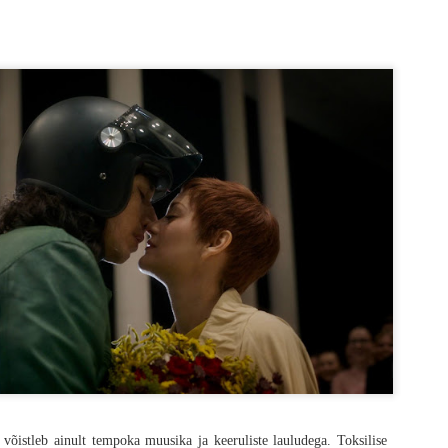
os „28 päeva hiljem“ on juba 23 aastat vana. 2007. aastal ilmus järg „28 nädala
gust ei näinudki. Nüüd verivärskelt kinno jõudnud „28 aastat hiljem“ on seeri
mata üldisest kriitikast ja minu veidi kibestunud vingumisest see saab ole
tu vägivald, karjumine ja jooksmine nagu tõsisemad fännid tõenäoliselt ootasid,
vad oma šokiteraapia ära. Seeriale omane tagasihoidlik gravitatsioon on ka end
uks nagu vana kadunud armastusega.
 võistleb ainult tempoka muusika ja keeruliste lauludega. Toksilise