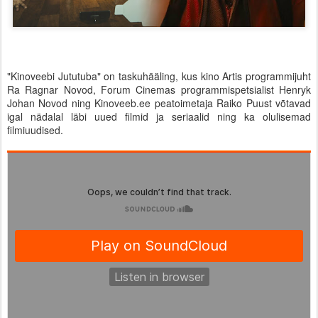
"Kinoveebi Jututuba" on taskuhääling, kus kino Artis programmijuht
Ra Ragnar Novod, Forum Cinemas programmispetsialist Henryk
Johan Novod ning Kinoveeb.ee peatoimetaja Raiko Puust võtavad
igal nädalal läbi uued filmid ja seriaalid ning ka olulisemad
filmiuudised.