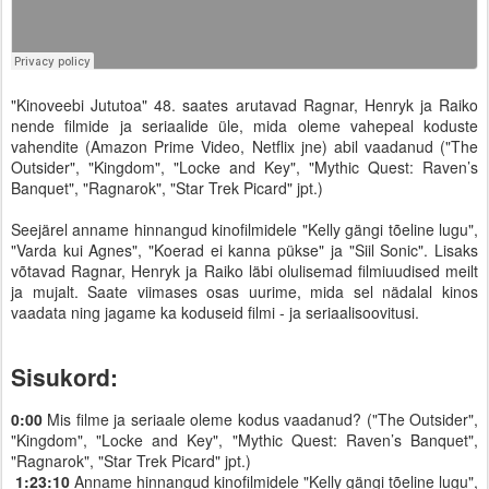
"Kinoveebi Jututoa" 48. saates arutavad Ragnar, Henryk ja Raiko
nende filmide ja seriaalide üle, mida oleme vahepeal koduste
vahendite (Amazon Prime Video, Netflix jne) abil vaadanud ("The
Outsider", "Kingdom", "Locke and Key", "Mythic Quest: Raven’s
Banquet", "Ragnarok", "Star Trek Picard" jpt.)
Seejärel anname hinnangud kinofilmidele "Kelly gängi tõeline lugu",
"Varda kui Agnes", "Koerad ei kanna pükse" ja "Siil Sonic". Lisaks
võtavad Ragnar, Henryk ja Raiko läbi olulisemad filmiuudised meilt
ja mujalt. Saate viimases osas uurime, mida sel nädalal kinos
vaadata ning jagame ka koduseid filmi - ja seriaalisoovitusi.
Sisukord:
0:00
Mis filme ja seriaale oleme kodus vaadanud? ("The Outsider",
"Kingdom", "Locke and Key", "Mythic Quest: Raven’s Banquet",
"Ragnarok", "Star Trek Picard" jpt.)
1:23:10
Anname hinnangud kinofilmidele "Kelly gängi tõeline lugu",