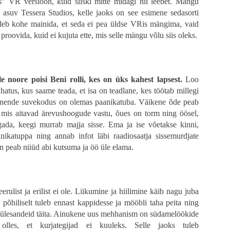
 VR versioon, kuid siiski mitte midagi nii leebet. Mängu
 asuv Tessera Studios, kelle jaoks on see esimene sedasorti
os „28 päeva hiljem“ on juba 23 aastat vana. 2007. aastal ilmus järg „28 nädala
leb kohe mainida, et seda ei pea üldse VRis mängima, vaid
gust ei näinudki. Nüüd verivärskelt kinno jõudnud „28 aastat hiljem“ on seeri
proovida, kuid ei kujuta ette, mis selle mängu võlu siis oleks.
mata üldisest kriitikast ja minu veidi kibestunud vingumisest see saab ole
tu vägivald, karjumine ja jooksmine nagu tõsisemad fännid tõenäoliselt ootasid,
vad oma šokiteraapia ära. Seeriale omane tagasihoidlik gravitatsioon on ka end
uks nagu vana kadunud armastusega.
 noore poisi Beni rolli, kes on üks kahest lapsest.
Loo
hatus, kus saame teada, et isa on teadlane, kes töötab millegi
et nende suvekodus on olemas paanikatuba. Väikene õde peab
mis aitavad ärevushoogude vastu, õues on torm ning öösel,
ada, keegi murrab majja sisse. Ema ja ise võetakse kinni,
ikatuppa ning annab infot läbi raadiosaatja sissemurdjate
n peab nüüd abi kutsuma ja öö üle elama.
rulist ja erilist ei ole. Liikumine ja hiilimine käib nagu juba
põhiliselt tuleb ennast kappidesse ja mööbli taha peita ning
ülesandeid täita. Ainukene uus mehhanism on südamelöökide
olles, et kurjategijad ei kuuleks. Selle jaoks tuleb