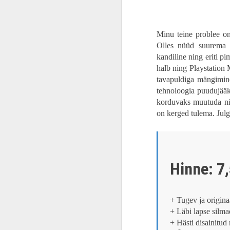
lühiloo ja lootis, et Boyle siis teeb i
mehed on tegijateks, siis minu ootas abs
ARVUSTUS | „Kepi mind kõvemini!“. „Tume paradiis“ on raisatud võimalus olla meeldejääv
Minu teine problee on
ARVUSTUS | Johnny Depp räägib prantsuse keeles? „Jeanne Du Barry, kuninga Favoriit“ on kütkestav vaatamine
Olles nüüd suurema 
kandiline ning eriti p
ARVUSTUS | Vapustav kinoelamus. „Sõdur“ on Bollywoodi kiirkursus ja esmaklassiline meelelahutus
halb ning Playstation 
tavapuldiga mängimin
ARVUSTUS | Otsetee pankrotini. „Vaba raha“ on nagu krüptovaluuta – väärtust ei tooda ja rikkaks ei tee, kuid vähemalt idee on hea
tehnoloogia puudujääk
korduvaks muutuda nin
GAMESCOM 2023 | Kas tõesti „Mortal Kombat 1“ on parem kui “Mortal Kombat X”?
on kerged tulema. Jul
Gamescom 2023 | SUUREJOONELINE AVAÕHTU: mängureid on ootamas tõeline paradiis
ARVUSTUS | Algmaterjalile truu. „Sinine Põrnikas“ tõestab taaskord, et Marvel oskab ja DC ei oska
Hinne: 7
Ringrajasportlane Martin Rump „Gran Turismo“ peategelasest Jann Mardenboroughist: võtsin teda samamoodi kui teisi kõvasid konkurente
+ Tugev ja originaa
PROOVITUD | Tühjad lubadused. „Tekken 8“ tõestab, et klassikaline Tekken on surnud, maha maetud ja ära kõdunenud
+ Läbi lapse silma
+ Hästi disainitud
ARVUSTUS | Enda arvates lahe. „Teismelised ninjakilpkonnad: mutantide möll“ on nagu tagurpidi nokamütsiga vanaisa