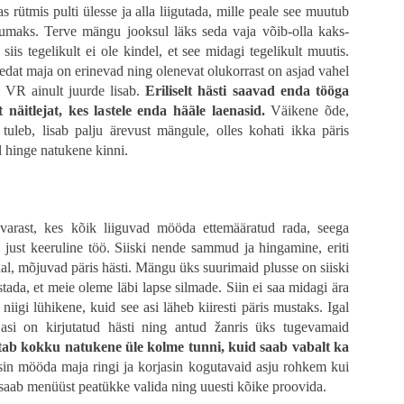
rütmis pulti ülesse ja alla liigutada, mille peale see muutub
umaks. Terve mängu jooksul läks seda vaja võib-olla kaks-
siis tegelikult ei ole kindel, et see midagi tegelikult muutis.
at maja on erinevad ning olenevat olukorrast on asjad vahel
u VR ainult juurde lisab.
Eriliselt hästi saavad enda tööga
simene kaotus
äitlejat, kes lastele enda hääle laenasid.
Väikene õde,
 tuleb, lisab palju ärevust mängule, olles kohati ikka päris
ga stseeni fookus on Spike'i peal ning tema metafoorsel rännakul täiskasvanuks 
l hinge natukene kinni.
tidele palju detailset rõhku nagu esimene tapmine, esimene nool, esimene 
. Terve see lugu on sissejuhatus järgmiste filmide tarbeks, seega iseseisvalt 
riloogias on selgelt erinevad, siis üks oluline muutus on toimunud - varem 
aasta ühiskonda, mida enam ei eksisteeri, siis nüüd on see täiesti puudu, kuna 
arast, kes kõik liiguvad mööda ettemääratud rada, seega
 just keeruline töö. Siiski nende sammud ja hingamine, eriti
sevanemate ebatäiuslikkust, millest viimane on tema üks suuri lemmikuid teemasi
al, mõjuvad päris hästi. Mängu üks suurimaid plusse on siiski
ppetund, mille kaudu kiiresti suureks kasvada. Mulle üldiselt meeldib sell
vestada, et meie oleme läbi lapse silmade. Siin ei saa midagi ära
kskõiksuse üle, kus elu ja surm on nii tähendusetu, et isegi leinamine on pu
 ei vääri. Boyle on muutunud ajas oluliselt pehmemaks ning minu jaoks seda (d
niigi lühikene, kuid see asi läheb kiiresti päris mustaks. Igal
doktor Kelson, kelle kinnisideeks on „memento mori“ ehk „me kõik peame sure
 asi on kirjutatud hästi ning antud žanris üks tugevamaid
tab kokku natukene üle kolme tunni, kuid saab vabalt ka
 tegelaste ilmselged puudused. Keegi ei tee „õigeid“ otsuseid, aga kõik ots
isin mööda maja ringi ja korjasin kogutavaid asju rohkem kui
 pildis, kus publik on äärmiselt andestav. Ja mõtlen seda tõsiselt, et publik p
 saab menüüst peatükke valida ning uuesti kõike proovida.
analüütilisemalt mõtlemine tõmbab tervele asjale ikka korralikult pidurit. Siin
et kas Garland üldse oma stsenaariumit ise luges või ta kirjutas ainult mõne 