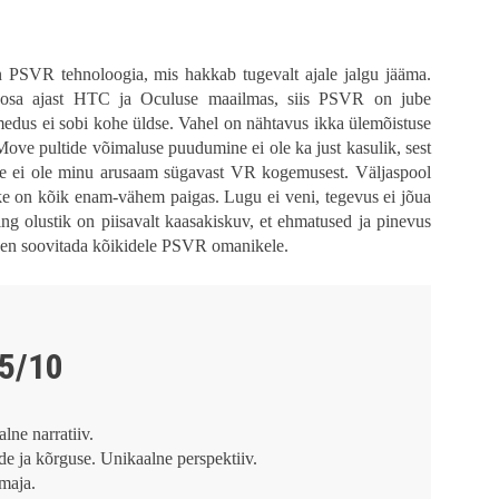
met. Tean, et minu pettumus on suuresti seotud minu ootustega, kuid arvestades
oluutset žanrielamust saada on õigustatud.
 PSVR tehnoloogia, mis hakkab tugevalt ajale jalgu jääma.
osa ajast HTC ja Oculuse maailmas, siis PSVR on jube
imedus ei sobi kohe üldse. Vahel on nähtavus ikka ülemõistuse
Move pultide võimaluse puudumine ei ole ka just kasulik, sest
e ei ole minu arusaam sügavast VR kogemusest. Väljaspool
e on kõik enam-vähem paigas. Lugu ei veni, tegevus ei jõua
g olustik on piisavalt kaasakiskuv, et ehmatused ja pinevus
gen soovitada kõikidele PSVR omanikele.
,5/10
lne narratiiv.
de ja kõrguse. Unikaalne perspektiiv.
 maja.