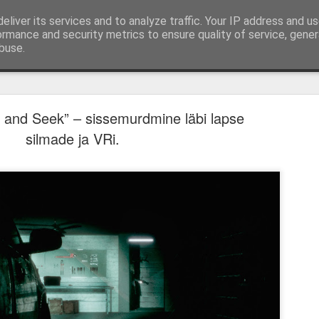
eliver its services and to analyze traffic. Your IP address and u
mi-, mängu- ja tootearvustused, TOP nimekirjad ja 
ormance and security metrics to ensure quality of service, gene
buse.
ud
Lauamängud
Podcast
Autorist
Kirjuta mulle
Hindamissüste
kem memento, vähem mori. „28 aastat hiljem" o
ioonikas, kuid lõhestav tagasitulek
e and Seek” – sissemurdmine läbi lapse
silmade ja VRi.