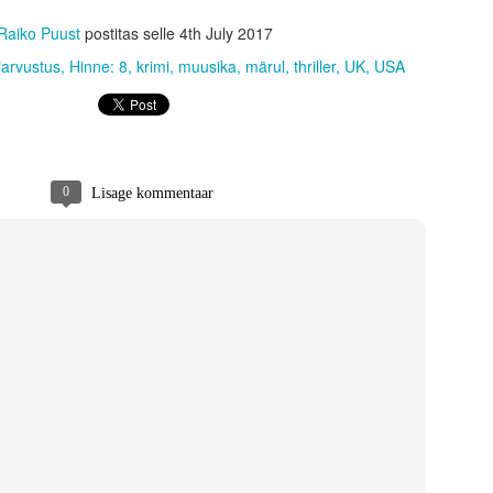
Raiko Puust
postitas selle
4th July 2017
iarvustus
Hinne: 8
krimi
muusika
märul
thriller
UK
USA
0
Lisage kommentaar
tume siin korraks pikemalt, ilma midagi spoilerdamata. „28 aastat hiljem“ tegel
ing seeriale truult vägivaldne ja absurdne ning imeline meelelahutus. Terve f
ellujäämine tundub võimatu. Nakatunud igal sammul, suremise oht igal pool 
lne visuaal ning lõputu pinge. Kõlab ju imeliselt? Täpselt selline film nagu f
ab hoopis teise pöörde ning vähemalt minu jaoks kukkus täiesti ümber, sest ku
blikut hirmutada.
de, et kui palju potentsiaali siin frantsiisi endiselt veel on. Suhteliselt väikese
nud üldse veel elus on ning kuidas muu maailm selle probleemiga tegeleb. 