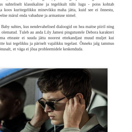
s suhteliselt klassikaline ja tegelikult tühi lugu - poiss kohtab
met. Tean, et minu pettumus on suuresti seotud minu ootustega, kuid arvestades
a koos kuritegelikku minevikku maha jätta, kuid see ei õnnestu,
oluutset žanrielamust saada on õigustatud.
elne märul enda vabaduse ja armastuse nimel.
Baby suhtes, kus nendevahelised dialoogid on hea maitse piiril ning
 olematud. Tuleb au anda Lily Jamesi pingutustele Debora karakteri
tema etteaste ei suuda jätta noorest ettekandjast muud muljet kui
tte kui tegelikku ja päriselt vajalikku tegelast. Õnneks jalg tammus
õnusalt, et väga ei jõua probleemidele keskenduda.