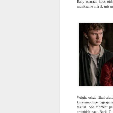
Baby otsustab koos tüdr
musikaalne märul, mis min
ARVUSTUS | Halasta palun. „Marvelid“ on jõuetu nagu kolme jalaga nälginud hobune
PÖFF 27 | Meeldejääv film. „Kuidas peaks seksima?“ vaatleb nõusoleku halli ala
Metafooride maailm: esimene nool, e
SUUR ÜLEVAADE | 35 vaatamist väärt filmi PÖFFil: midagi igale maitsele
Oluline on mõista, et põhimõtteliselt i
ARVUSTUS | Viis ööd mahajäetud pitsabaaris? Õudusmängul põhinev „Viis ööd Freddy baaris“ on tõeline uue põlvkonna õudusfilm
Boyle paneb Spike'i erinevatele momen
kaotus, esimene võit ja veel palju muud
suurt mõtet ei oma. Kõik lood selles t
INTERVJUU | „Savvusanna sõsarate“ produtsent Marianne Ostrat: „Kujust olulisem on tähelepanu, mida me tõmbame eesti kultuurile.“
motiiviks lisaks ellujäämisele ka soov n
tea, et midagi muud eksisteerib.
ARVUSTUS | "Marvel's Spider-Man 2" on parim Ämblikmehe videomäng, mis eales tehtud, kuid...
Boyle endiselt uurib surelikkust ja lap
järgnev karma ja kaotus kui totaalne õ
ARVUSTUS | Võib nina püsti ajada. „Tähtsad ninad“ on kohene Eesti lastefilmide klassika
andestamatu meeldetuletus loodusliku ü
olemise luksus ning ekraaniaega eraldi
ARVUSTUS | Kas tõesti nii hea? „Saag X“ on parim film terves pikas seerias
sümboliseerib Ralph Fiennesi karakter 
Wright oskab filmi alust
Üks oluline ja rahuldust pakkuv osa on
ARVUSTUS | Lihtsuses peitub jõud. „Kummitus Veneetsias“ on seni parim Hercule Poirot müsteerium
kiiretempoline tagaajam
mõistetavad või vähemalt selles suuremas
tasutal. See moment pan
palju vastu tulema, sest isegi natukene 
ARVUSTUS | Ulme nagu ulme olema peaks. „Looja“ on ilus, kerge ja žanripuhas meelelahutus
artistidelt nagu Beck, 
teist taga kuni lõpuks tekib küsimus, 