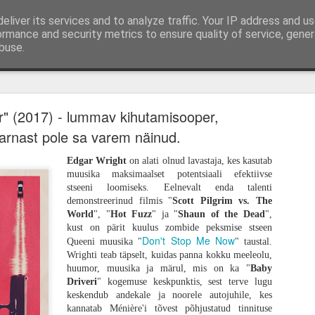
eliver its services and to analyze traffic. Your IP address and u
mi-, mängu- ja tootearvustused, TOP nimekirjad ja 
ormance and security metrics to ensure quality of service, gene
buse.
ud
Lauamängud
Podcast
Autorist
Kirjuta mulle
Hindamissüste
kem memento, vähem mori. „28 aastat hiljem" o
ioonikas, kuid lõhestav tagasitulek
r" (2017) - lummav kihutamisooper,
sarnast pole sa varem näinud.
Edgar Wright
on alati olnud lavastaja, kes kasutab
muusika maksimaalset potentsiaali efektiivse
stseeni loomiseks. Eelnevalt enda talenti
demonstreerinud filmis "
Scott Pilgrim vs. The
World
", "
Hot Fuzz
" ja "
Shaun of the Dead
",
kust on pärit kuulus zombide peksmise stseen
Don't Stop Me Now
Queeni muusika "
" taustal.
Wrighti teab täpselt, kuidas panna kokku meeleolu,
huumor, muusika ja märul, mis on ka "
Baby
Driveri
" kogemuse keskpunktis, sest terve lugu
keskendub andekale ja noorele autojuhile, kes
kannatab Ménière'i tõvest põhjustatud tinnituse