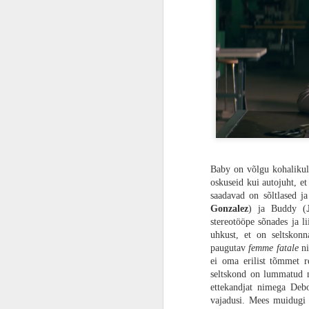
elu päästa.
ARVUSTUS | Rollimäng igale vanusele. „Super Mario RPG“ töötab paremini kui ootasin
Kultusklassika ja žanrifilmide meistrite
kahjuks „28 kuud hiljem“ kunagi ilmaval
ning uue triloogia esimene ning olene
ARVUSTUS | Nagu kala kuival. Õhku ahmiv „Aquaman ja Kadunud Kuningriik“ on hauakiviks juba maha maetud DC kinoversumile
teekond. „28 aastat hiljem“ ei ole lõpu
mitmeid veriseid vahejuhtumeid, mis tee
FILMIARVUSTUS | Aitäh, härra Miyazaki. „Poiss ja haigur“ on sügavalt filosoofiline, fantastiline ja keeruline lugu elamisest
seega kinosaalis on ikka tunne, et koht
ARVUSTUS | Kõndiv tuumapomm. „Godzilla Minus One“ on meistriteos
PÖFF27 | Kommi asemel nuga. Õuduskomöödia „Aidas on midagi...“ muudab Jõulud veelgi punasemaks
Baby on võlgu kohalikul
ARVUSTUS | Playstation 5 kui pihukonsool? Playstation Portal on imeline seade peaaegu olematule publikule
oskuseid kui autojuht, et
saadavad on sõltlased j
Gonzalez
) ja Buddy (
PÖFF27 | Armukadeduse suured silmad. Poola ajalooline kunstiteos „Talupojad“ võtab hingetuks
stereotööpe sõnades ja li
uhkust, et on seltskon
FILMIARVUSTUS | Uus multikas „Kombitsatüdruk“ on nunnu animatsioon tervele perele, mis ei üllata millegi olulisega, kuid otseselt mööda ka ei pane
paugutav
femme fatale
ni
ei oma erilist tõmmet re
PÖFF27 | Kohtunik ei ole psühholoog. „Langemise anatoomia“ on räigelt ülehinnatud
seltskond on lummatud 
ettekandjat nimega Deb
vajadusi. Mees muidugi 
PÖFF 27 | Aasta üks parimaid filme „Eelmised elud“ on lugu hingematvast armastusest, kuid mitte selles elus