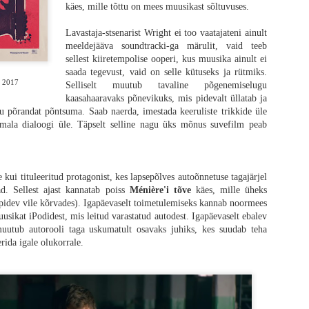
käes, mille tõttu on mees muusikast sõltuvuses.
Lavastaja-stsenarist Wright ei too vaatajateni ainult
meeldejääva soundtracki-ga märulit, vaid teeb
sellest kiiretempolise ooperi, kus muusika ainult ei
saada tegevust, vaid on selle kütuseks ja rütmiks.
" 2017
Selliselt muutub tavaline põgenemiselugu
kaasahaaravaks põnevikuks, mis pidevalt üllatab ja
u põrandat põntsuma. Saab naerda, imestada keeruliste trikkide üle
vastatud ja Alex Garlandi kirjutatud kinematograafiline palaviku-unenägu võt
mala dialoogi üle. Täpselt selline nagu üks mõnus suvefilm peab
piiridest väljaspoolt, otsides seda täiskasvanuks saamise momenti tuletikuga keset 
etilist meheks saamise loo esitamist kui ennast kergelt parodeeriv draam
ti mõistab kõiki sümboleid ja mõningate eksinud stseenide eesmärke, kui
 eemale ja tõmbab draama fännid lähemale.
 kui tituleeritud protagonist, kes lapsepõlves autoõnnetuse tagajärjel
. Sellest ajast kannatab poiss
Ménière'i tõve
käes, mille üheks
taustal
pidev vile kõrvades). Igapäevaselt toimetulemiseks kannab noormees
sikat iPodidest, mis leitud varastatud autodest. Igapäevaselt ebalev
 et kui absurdne protsess on täiskasvanuks saamine. Mingeid selgeid jooni ei e
muutub autorooli taga uskumatult osavaks juhiks, kes suudab teha
lal täpselt see üleminek aset leiab. Üks trauma ajab teist taga kuniks ühel 
rida igale olukorrale.
oo keskmes on 12-aastane Spike, keda kehastab oma esimeses peaosas Alfie W
gukonnas, mis on pärast mandrit laastanud raevuviirust suutnud kenasti ellu jää
heb ta koos oma isaga varumisretkele, mille käigus nad külastavad maailma p
astavate nakatunutega kui ka märkidega laiemast maailmast, millest Spike se
ib aidata tema haiget ema, otsustab poiss minna luupainajalikuks muutunud mand