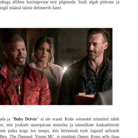
ukuga allilma kuritegevuse eest põgeneda. Sealt algab pöörane ja
gil määral täiesti defineerib žanri.
simene kaotus
ga stseeni fookus on Spike'i peal ning tema metafoorsel rännakul täiskasvanuks 
tidele palju detailset rõhku nagu esimene tapmine, esimene nool, esimene 
. Terve see lugu on sissejuhatus järgmiste filmide tarbeks, seega iseseisvalt 
riloogias on selgelt erinevad, siis üks oluline muutus on toimunud - varem 
aasta ühiskonda, mida enam ei eksisteeri, siis nüüd on see täiesti puudu, kuna 
sevanemate ebatäiuslikkust, millest viimane on tema üks suuri lemmikuid teemasi
ppetund, mille kaudu kiiresti suureks kasvada. Mulle üldiselt meeldib sell
kskõiksuse üle, kus elu ja surm on nii tähendusetu, et isegi leinamine on pu
 ei vääri. Boyle on muutunud ajas oluliselt pehmemaks ning minu jaoks seda (d
doktor Kelson, kelle kinnisideeks on „memento mori“ ehk „me kõik peame sure
ada ja "
Baby Driver
" ei ole erand. Kohe esimestel minutitel tuleb
 tegelaste ilmselged puudused. Keegi ei tee „õigeid“ otsuseid, aga kõik ots
ne, mis jookseb suurepärase muusika ja talendikate kaskadööride
 pildis, kus publik on äärmiselt andestav. Ja mõtlen seda tõsiselt, et publik p
eb paika kogu loo tempo, mis hilisemalt toob lugusid sellistelt
analüütilisemalt mõtlemine tõmbab tervele asjale ikka korralikult pidurit. Siin
T. Rex, The Damned, Young MC, ja muidugi Queen. Kogu selle ilusa
et kas Garland üldse oma stsenaariumit ise luges või ta kirjutas ainult mõne 