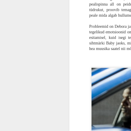
pealispinna all on peidu
lühiloo ja lootis, et Boyle siis teeb i
tüdrukut, proovib temag
mehed on tegijateks, siis minu ootas abs
ARVUSTUS | „Kepi mind kõvemini!“. „Tume paradiis“ on raisatud võimalus olla meeldejääv
peale mida algab hullume
ARVUSTUS | Johnny Depp räägib prantsuse keeles? „Jeanne Du Barry, kuninga Favoriit“ on kütkestav vaatamine
Probleemid on Debora ja 
tegelikud emotsioonid on
ARVUSTUS | Vapustav kinoelamus. „Sõdur“ on Bollywoodi kiirkursus ja esmaklassiline meelelahutus
esitamisel, kuid isegi 
sihtmärki Baby jaoks, mi
hea muusika saatel nii m
ARVUSTUS | Otsetee pankrotini. „Vaba raha“ on nagu krüptovaluuta – väärtust ei tooda ja rikkaks ei tee, kuid vähemalt idee on hea
GAMESCOM 2023 | Kas tõesti „Mortal Kombat 1“ on parem kui “Mortal Kombat X”?
Gamescom 2023 | SUUREJOONELINE AVAÕHTU: mängureid on ootamas tõeline paradiis
ARVUSTUS | Algmaterjalile truu. „Sinine Põrnikas“ tõestab taaskord, et Marvel oskab ja DC ei oska
Ringrajasportlane Martin Rump „Gran Turismo“ peategelasest Jann Mardenboroughist: võtsin teda samamoodi kui teisi kõvasid konkurente
PROOVITUD | Tühjad lubadused. „Tekken 8“ tõestab, et klassikaline Tekken on surnud, maha maetud ja ära kõdunenud
ARVUSTUS | Enda arvates lahe. „Teismelised ninjakilpkonnad: mutantide möll“ on nagu tagurpidi nokamütsiga vanaisa