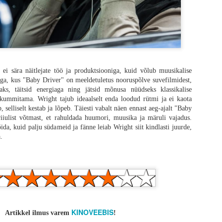
tes filmides ikka, ei ole oluline mitte koletised, vaid inimesed ning „28 aastat
da. Õudus on lihtsalt vahend, et uurida inimlikkust, mida siin näidatakse f
i kaugele tahaplaanile jäänud, et žanriliselt on tegemist puhta draamaga. Iseg
ntud loo fookus on hoopis kusagil mujal. Tulemuseks on zombid, kes ei aja enam 
, et kuidas see film lõpu saab, siis isegi absurdihuumori abivahendid.
ei sära näitlejate töö ja produktsiooniga, kuid võlub muusikalise
ndega, kus "Baby Driver" on meeldetuletus nooruspõlve suvefilmidest,
usesse nakatunud, Teletupsud ja Power Rangers on kõik ühes lauses (ja filmis
ks, täitsid energiaga ning jätsid mõnusa nüüdseks klassikalise
otavad igasuguse võime publikule hirmu tekitada, mida on raske uskuda, sest
kummitama. Wright tajub ideaalselt enda loodud rütmi ja ei kaota
iiremad zombid (nakatunud), mis eales loodud. Võtame näiteks „28 nädalat 
, selliselt kestab ja lõpeb. Täiesti vabalt näen ennast aeg-ajalt "Baby
o tipp - hirmutav, pingeline ja totaalne kunstiteos ühe põhilise karakteri tutvu
iiulist võtmast, et rahuldada huumori, muusika ja märuli vajadus.
se stseen koos paadis põgenemisega on kananahka toovalt ilus ja jube samal 
da, kuid palju südameid ja fänne leiab Wright siit kindlasti juurde,
s, kelle nägu on tuttav, kuid nimi ei meenu.
.
KINOVEEBIS
Artikkel ilmus varem
!