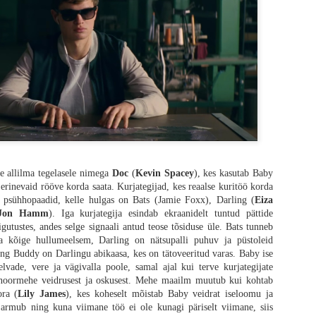
os „28 päeva hiljem“ on juba 23 aastat vana. 2007. aastal ilmus järg „28 nädala
gust ei näinudki. Nüüd verivärskelt kinno jõudnud „28 aastat hiljem“ on seeri
mata üldisest kriitikast ja minu veidi kibestunud vingumisest see saab ole
tu vägivald, karjumine ja jooksmine nagu tõsisemad fännid tõenäoliselt ootasid,
vad oma šokiteraapia ära. Seeriale omane tagasihoidlik gravitatsioon on ka end
uks nagu vana kadunud armastusega.
e allilma tegelasele nimega
Doc
(
Kevin Spacey
), kes kasutab Baby
 erinevaid rööve korda saata. Kurjategijad, kes reaalse kuritöö korda
a psühhopaadid, kelle hulgas on Bats (Jamie Foxx), Darling (
Eiza
Jon Hamm
). Iga kurjategija esindab ekraanidelt tuntud pättide
igutustes, andes selge signaali antud teose tõsiduse üle. Bats tunneb
na kõige hullumeelsem, Darling on nätsupalli puhuv ja püstoleid
ng Buddy on Darlingu abikaasa, kes on tätoveeritud varas. Baby ise
lvade, vere ja vägivalla poole, samal ajal kui terve kurjategijate
noormehe veidrusest ja oskusest. Mehe maailm muutub kui kohtab
ora (
Lily James
), kes koheselt mõistab Baby veidrat iseloomu ja
armub ning kuna viimane töö ei ole kunagi päriselt viimane, siis