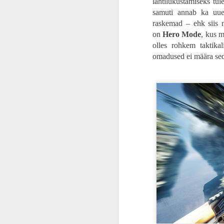
lahtilukustamiseks tu
samuti annab ka uue
ARVUSTUS | Universumite risteel. „Ämblikmees: üle kogu multiversumi“ raputab läbi ja võtab hinge kinni
raskemad – ehk siis 
on
Hero Mode
, kus m
ARVUSTUS | Nuppude klõpsijate märg unenägu. „Street Fighter 6“ on terves seeria kõige parem kogemus
olles rohkem taktika
omadused ei määra sed
ARVUSTUS | Teekond on auklik. Laisk ja lohakas "Kiired ja vihased X" on nagu väsinud ajudeta zombi
ARVUSTUS | Tundmatu lendav objekt. Kogupere seiklusfilm „Rootsi UFO“ otsib tulnukaid ja salapäraselt kadunud isa
ARVUSTUS | Nunnu väike pesukaru. „Galaktika valvurid Vol. 3“ on imeilus, emotsionaalne ja teenitud lõpp parimale Marveli triloogiale
Häirivalt võimas algus
ARVUSTUS | Lihtsalt veider ja mitte heas mõttes. „Kõik Beau hirmud“ on rida tühjasid metafoore, mitte kompaktne lugu
Kuna juba nakatunutest räägin, siis pea
võimsalt. Alguse stseen on meeldejääv n
HÕFFi soovitus | Maja võidab alati. „Koduomanikud“ muudab unistuste maja lootusetuks vanglaks
30-40 minutit on raputav kogemus, kus 
ajab teist taga. Pingeline muusika, stii
ARVUSTUS | Issi enam ei naera. Draama-komöödia „Superkoomik“ otsib sügavast leinast kaotatud naeratust
Kahjuks ei. Peale seda algust kõik võt
iseendale näkku, kaotab ta võimaluse pu
HÕFFI SOOVITUS | Kes on Frank? Norra õudusfilm „Tubli kutsa“ on ebamugav ja raskesti seeditav
See alguse põnevus oli tegelikult hea näi
näidatakse ära, et kuidas need nakatu