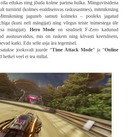
olla edukas ning jõuda kolme parima hulka. Mänguviisidena
met. Tean, et minu pettumus on suuresti seotud minu ootustega, kuid arvestades
ult turniirid (kolmes eraldiseisvas raskusastmes), mitmikmäng
oluutset žanrielamust saada on õigustatud.
Mitmikmäng jaguneb samuti kolmeks – pooleks jagatud
chiga (kuni neli mängijat) ning võrgus teiste inimestega üle
sa mängijat).
Hero Mode
on sisuliselt F-Zero kadunud
ud austusavaldus, mis on raskem ning kõvasti keerulisem,
vad katki. Edu selle asja ära tegemisel.
isatakse jooksvalt juurde “
Time Attack Mode
” ja “
Online
d hetkel veel ei tea millal.