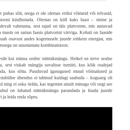
se pidevalt ja parajalt ning äärmuslikud momendid on kavalat planeeritud, 
ga tapmine on teenitud, vägivald ja unenäoliselt monteeritud veristamised on 
t puhas sõit, seega ei ole olemas erilisi võimeid või relvasid,
ja esimene ühine matk pärismaailma koos kujundliku kollaaži ja Taylor Holm
Boots“ on häirivalt mõjuv. Mul oli kinos kananahk ihul - sedavõrd hästi o
siooni kindlustada. Olemas on küll kaks faasi – sinine ja
devalt vahetama, sest rajad on täis platvorme, mis annavad
a masin on samas faasis platvormi värviga. Kohati on faaside
õuab osavust andes kogemusele juurde rohkem energiat, mis
iirusega on unustamatu kombinatsioon.
esile kui minna
online
mitmikmängu. Hetkel on terve sealne
, sest viskab mängija suvalisse turniiri, kus kõik osalejad
rada, kus sõita. Puuduvad igasugused muud võimalused ja
i stabiilne ühendus ei tahtnud kuidagi saabuda – koguaeg oli
 ning ei oska öelda, kas tegemist ainult minuga või ongi see
l juhul on lubatud mitmikmängu parandada ja lisada juurde
ri ja leida enda sõpru.