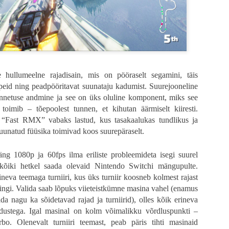
simene kaotus
e hullumeelne rajadisain, mis on pööraselt segamini, täis
ga stseeni fookus on Spike'i peal ning tema metafoorsel rännakul täiskasvanuks 
ppeid ning peadpööritavat suunataju kadumist. Suurejooneline
tidele palju detailset rõhku nagu esimene tapmine, esimene nool, esimene 
unnetuse andmine ja see on üks oluline komponent, miks see
. Terve see lugu on sissejuhatus järgmiste filmide tarbeks, seega iseseisvalt 
riloogias on selgelt erinevad, siis üks oluline muutus on toimunud - varem 
oimib – tõepoolest tunnen, et kihutan äärmiselt kiiresti.
aasta ühiskonda, mida enam ei eksisteeri, siis nüüd on see täiesti puudu, kuna 
 “Fast RMX” vabaks lastud, kus tasakaalukas tundlikus ja
uunatud füüsika toimivad koos suurepäraselt.
sevanemate ebatäiuslikkust, millest viimane on tema üks suuri lemmikuid teemasi
ppetund, mille kaudu kiiresti suureks kasvada. Mulle üldiselt meeldib sell
äng 1080p ja 60fps ilma eriliste probleemideta isegi suurel
kskõiksuse üle, kus elu ja surm on nii tähendusetu, et isegi leinamine on pu
 kõiki hetkel saada olevaid Nintendo Switchi mängupulte.
 ei vääri. Boyle on muutunud ajas oluliselt pehmemaks ning minu jaoks seda (d
va teemaga turniiri, kus üks turniir koosneb kolmest rajast
doktor Kelson, kelle kinnisideeks on „memento mori“ ehk „me kõik peame sure
ringi. Valida saab lõpuks viieteistkümne masina vahel (enamus
ida nagu ka sõidetavad rajad ja turniirid), olles kõik erineva
 tegelaste ilmselged puudused. Keegi ei tee „õigeid“ otsuseid, aga kõik ots
 pildis, kus publik on äärmiselt andestav. Ja mõtlen seda tõsiselt, et publik p
ustega. Igal masinal on kolm võimalikku võrdluspunkti –
analüütilisemalt mõtlemine tõmbab tervele asjale ikka korralikult pidurit. Siin
rbo. Olenevalt turniiri teemast, peab päris tihti masinaid
et kas Garland üldse oma stsenaariumit ise luges või ta kirjutas ainult mõne 