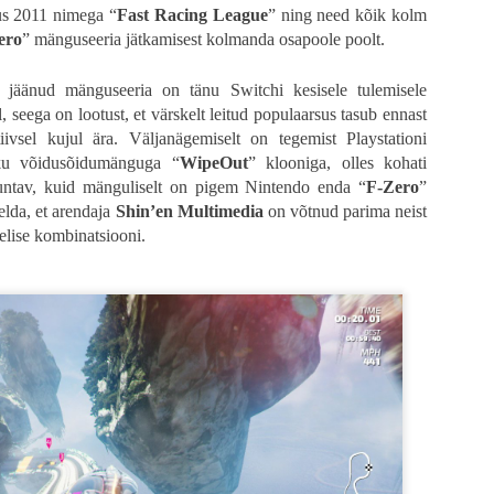
us 2011 nimega “
Fast Racing League
” ning need kõik kolm
os „28 päeva hiljem“ on juba 23 aastat vana. 2007. aastal ilmus järg „28 nädala
ero
” mänguseeria jätkamisest kolmanda osapoole poolt.
gust ei näinudki. Nüüd verivärskelt kinno jõudnud „28 aastat hiljem“ on seeri
mata üldisest kriitikast ja minu veidi kibestunud vingumisest see saab ole
 jäänud mänguseeria on tänu Switchi kesisele tulemisele
tu vägivald, karjumine ja jooksmine nagu tõsisemad fännid tõenäoliselt ootasid,
, seega on lootust, et värskelt leitud populaarsus tasub ennast
vad oma šokiteraapia ära. Seeriale omane tagasihoidlik gravitatsioon on ka end
iivsel kujul ära. Väljanägemiselt on tegemist Playstationi
uks nagu vana kadunud armastusega.
liku võidusõidumänguga “
WipeOut
” klooniga, olles kohati
tuntav, kuid mänguliselt on pigem Nintendo enda “
F-Zero
”
elda, et arendaja
Shin’en Multimedia
on võtnud parima neist
elise kombinatsiooni.