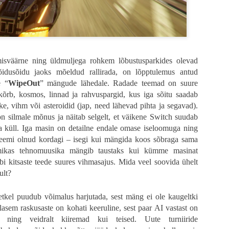
tes filmides ikka, ei ole oluline mitte koletised, vaid inimesed ning „28 aastat
da. Õudus on lihtsalt vahend, et uurida inimlikkust, mida siin näidatakse f
i kaugele tahaplaanile jäänud, et žanriliselt on tegemist puhta draamaga. Iseg
isväärne ning üldmuljega rohkem lõbustusparkides olevad
ntud loo fookus on hoopis kusagil mujal. Tulemuseks on zombid, kes ei aja enam 
, et kuidas see film lõpu saab, siis isegi absurdihuumori abivahendid.
idusõidu jaoks mõeldud rallirada, on lõpptulemus antud
e “
WipeOut
” mängude lähedale. Radade teemad on suure
usesse nakatunud, Teletupsud ja Power Rangers on kõik ühes lauses (ja filmis
õrb, kosmos, linnad ja rahvuspargid, kus iga sõitu saadab
otavad igasuguse võime publikule hirmu tekitada, mida on raske uskuda, sest
ke, vihm või asteroidid (jap, need lähevad pihta ja segavad).
iiremad zombid (nakatunud), mis eales loodud. Võtame näiteks „28 nädalat 
on silmale mõnus ja näitab selgelt, et väikene Switch suudab
o tipp - hirmutav, pingeline ja totaalne kunstiteos ühe põhilise karakteri tutvu
se stseen koos paadis põgenemisega on kananahka toovalt ilus ja jube samal 
ata küll. Iga masin on detailne endale omase iseloomuga ning
s, kelle nägu on tuttav, kuid nimi ei meenu.
obleemi olnud kordagi – isegi kui mängida koos sõbraga sama
ütmikas tehnomuusika mängib taustaks kui kümme masinat
bi kitsaste teede suures vihmasajus. Mida veel soovida ühelt
ult?
hetkel puudub võimalus harjutada, sest mäng ei ole kaugeltki
glasem raskusaste on kohati keeruline, sest paar AI vastast on
 ning veidralt kiiremad kui teised. Uute turniiride