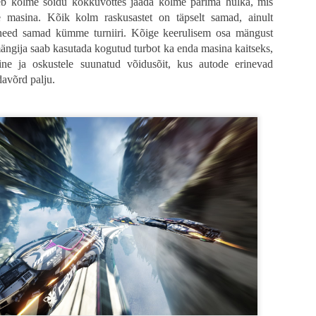
leb kolme sõidu kokkuvõttes jääda kolme parima hulka, mis
 masina. Kõik kolm raskusastet on täpselt samad, ainult
need samad kümme turniiri. Kõige keerulisem osa mängust
ängija saab kasutada kogutud turbot ka enda masina kaitseks,
line ja oskustele suunatud võidusõit, kus autode erinevad
avõrd palju.
tume siin korraks pikemalt, ilma midagi spoilerdamata. „28 aastat hiljem“ tegel
ing seeriale truult vägivaldne ja absurdne ning imeline meelelahutus. Terve f
ellujäämine tundub võimatu. Nakatunud igal sammul, suremise oht igal pool 
lne visuaal ning lõputu pinge. Kõlab ju imeliselt? Täpselt selline film nagu f
ab hoopis teise pöörde ning vähemalt minu jaoks kukkus täiesti ümber, sest ku
blikut hirmutada.
de, et kui palju potentsiaali siin frantsiisi endiselt veel on. Suhteliselt väikese
nud üldse veel elus on ning kuidas muu maailm selle probleemiga tegeleb. 