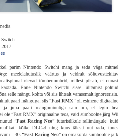
imedia
o Switch
s 2017
.ee
vastatud ja Alex Garlandi kirjutatud kinematograafiline palaviku-unenägu võt
piiridest väljaspoolt, otsides seda täiskasvanuks saamise momenti tuletikuga keset 
etilist meheks saamise loo esitamist kui ennast kergelt parodeeriv draam
tkel parim Nintendo Switchi mäng ja seda väga mitmel
ti mõistab kõiki sümboleid ja mõningate eksinud stseenide eesmärke, kui
rge meelelahutuslik väärtus ja veidralt sõltuvusttekitav
 eemale ja tõmbab draama fännid lähemale.
ealispinnal olevad tõmbenumbrid, millest piisab, et ennast
taustal
 kaotada. Enne Nintendo Switchi sisse lülitamist polnud
na selle mängu kohta või siis lihtsalt varasemalt ignoreerisin,
 et kui absurdne protsess on täiskasvanuks saamine. Mingeid selgeid jooni ei e
inult paari mänguga, siis “
Fast RMX
” oli esimene digitaalne
lal täpselt see üleminek aset leiab. Üks trauma ajab teist taga kuniks ühel 
n ja juba paari mänguminutiga sain aru, et tegin hea
oo keskmes on 12-aastane Spike, keda kehastab oma esimeses peaosas Alfie W
 ei ole “Fast RMX” originaalne teos, vaid sümboolne järg Wii
gukonnas, mis on pärast mandrit laastanud raevuviirust suutnud kenasti ellu jää
heb ta koos oma isaga varumisretkele, mille käigus nad külastavad maailma p
lmunud “
Fast Racing Neo
” futuristlikule rallimängule, kuid
astavate nakatunutega kui ka märkidega laiemast maailmast, millest Spike se
raafikat, kõike DLC-d ning kuus täiesti uut rada, tuues
ib aidata tema haiget ema, otsustab poiss minna luupainajalikuks muutunud mand
rvuni – 30. “
Fast Racing Neo
” on omakorda sümboolne järk