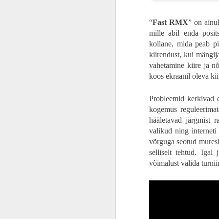
ARVUSTUS | Kui emmel on halb tuju! Eestis mitte linastuv „Evil Dead Rise“ on vapustavalt võimas, võigas ja verine kinoelamus
vägivalla üledoosi, vaid pinget hoitak
maksimeerida, mitte niisama raisata. I
“
Fast RMX
” on ainul
ARVUSTUS | Kui üks uks sulgub, siis teine avaneb. Fantaasiarikas animatsioon „Suzume“ on Shinkai vääriline kinoelamus
parimas kunstilises vormis. Isa ja po
kõlava Rudyard Kiplingi luuletusega „
mille abil enda posit
tehtud.
kollane, mida peab pi
ARVUSTUS | Videomängu sünnilugu. Tõsielulise draama „Tetris“ kõik jupid langevad õigetesse kohtadesse
kiirendust, kui mängij
vahetamine kiire ja n
ARVUSTUS | Kahetunnine reklaam? Spordidraama „Air“ on selle aasta üks parimaid filme, mida keegi ei näe
koos ekraanil oleva k
VIDEOINTERVJUU | „Savvusanna sõsarad“ lavastaja Anna Hints: „See film on sooülene, mitte feministlik.“
Probleemid kerkivad 
kogemus reguleerimata
ARVUSTUS | VÄRVID JA ENERGIA. Imeline „Super Mario Bros. film“ tuletab meelde, et mis tunne oli olla laps
hääletavad järgmist 
valikud ning internet
ARVUSTUS | KÕIK NAGU OLEMA PEAKS! „Resident Evil 4 Remake“ teeb kõik nii õigesti, et see pole teiste vastu enam aus
võrguga seotud muresid
selliselt tehtud. Iga
ARVUSTUS | LATT KERKIS JÄLLEGI! Langeme põlvele, sest „John Wick 4“ on uus märulifilmide kuningas
võimalust valida turnii
ARVUSTUS | Kas Eesti esimene Oscar? Meisterlik „Savvusanna sõsarad“ on pihitool, mida meil kõigil oleks vaja
ARVUSTUS | Kaua tehtud kaunikene. Ulmetriller “Viimane vahipost” kinnitab fakti, et Tanel Toom on Eesti parim režissöör