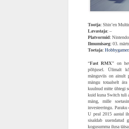
ARVUSTUS | Kadedusest punane. „Marvel vs. Capcom Fighting Collection: Arcade Classics“ on valus meeldetuletus, et vanasti olid mängud paremad
ARVUSTUS | Kas muuseum või surnuaed? „Astro Bot“ on PlayStationi ajaloole pühendatud armastuskiri
Tootja
: Shin’en Mult
Lavastaja
: –
ARVUSTUS | Mis valesti läks? „Concord“ on vihatud ilma erilise põhjuseta
Platvormid
: Nintend
Ilmumisaeg
: 03. märt
Gamescom 2024 | Kontrolli tõelist kaost. „Sonic x Shadow Generations“ teeb Sonicust kõrvaltegelase oma mängus
Toetaja
:
Hobbygamer
„28 aastat hiljem“ on Danny Boyle’i la
stiililisi riske ja seda tihti žanri enda 
VIDEO | “Monster Hunter Wilds” esimesed muljed otse Gamescomilt
saart. Enamik riskist teenib seda poe
“
Fast RMX
” on he
õudusfilm. Enamik publikust kindlas
põhjusel. Ülimalt kõ
polariseeriv, mis lükkab õuduse fännid
Gamescom 2024 | „Indiana Jones and the Great Circle“ tundub nagu armastuskiri esimestele Indiana filmidele
mänguviis on ainult p
Täiskasvanuks saamine apokalüpsise 
mängu totaalselt ära
FILMIARVUSTUS | Kriminaalselt nunnu. „Pingviin Paul ja kaosesõsarad“ on kaootiliselt sarmikas ja edastab positiivse sõnumi loomakaitsest
kuulnud mitte ühtegi sõ
Filmi narratiiv on tõsine meeldetuletus,
kuid kuna Switch tuli a
keegi tegelikult ei oska öelda, et mil
ARVUSTUS | Tõelisele fännile. „Avatar: Frontiers of Pandora“ on imeilus ja hea ideega, kuid midagi on tõsiselt puudu
mäng, mille soetasi
unustanud oma nooruse ja lapsepõlve. L
investeeringu. Paraku
ja tema pere elavad isoleeritud saareko
ARVUSTUS | Netflixi „Rebel Moon“ on mänguasi ja Zack Snyder laps, kes seda vastu põrandat peksab
toimiva kogukonna luua. Ühel päeval lä
U peal 2015 aastal i
Briti saart. Seal kohtuvad nad nii õõv
sisaldab uuendatud g
olnud. Mõistes, et keegi seal väljas võ
ÜLEVAADE | Playstation 5 või Playstation 5 Slim? Mis vahe neil on peale selle, et Slim mahub kingikotti veidi paremini?
kogusumma ilusa täisa