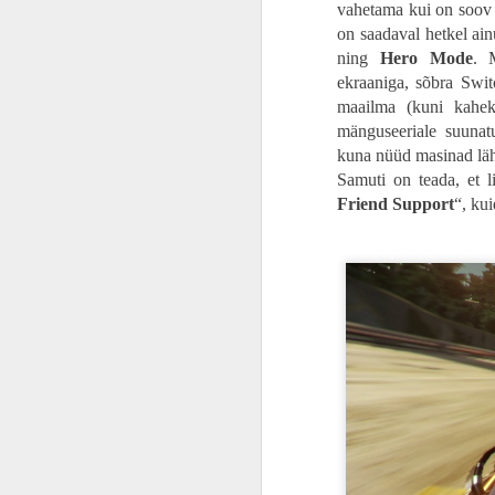
vahetama kui on soov 
lühiloo ja lootis, et Boyle siis teeb i
on saadaval hetkel ain
mehed on tegijateks, siis minu ootas abs
ARVUSTUS | „Kepi mind kõvemini!“. „Tume paradiis“ on raisatud võimalus olla meeldejääv
ning
Hero Mode
. 
ekraaniga, sõbra Swit
ARVUSTUS | Johnny Depp räägib prantsuse keeles? „Jeanne Du Barry, kuninga Favoriit“ on kütkestav vaatamine
maailma (kuni kahek
mänguseeriale suunat
ARVUSTUS | Vapustav kinoelamus. „Sõdur“ on Bollywoodi kiirkursus ja esmaklassiline meelelahutus
kuna nüüd masinad lähe
Samuti on teada, et l
ARVUSTUS | Otsetee pankrotini. „Vaba raha“ on nagu krüptovaluuta – väärtust ei tooda ja rikkaks ei tee, kuid vähemalt idee on hea
Friend Support
“, kui
GAMESCOM 2023 | Kas tõesti „Mortal Kombat 1“ on parem kui “Mortal Kombat X”?
Gamescom 2023 | SUUREJOONELINE AVAÕHTU: mängureid on ootamas tõeline paradiis
ARVUSTUS | Algmaterjalile truu. „Sinine Põrnikas“ tõestab taaskord, et Marvel oskab ja DC ei oska
Ringrajasportlane Martin Rump „Gran Turismo“ peategelasest Jann Mardenboroughist: võtsin teda samamoodi kui teisi kõvasid konkurente
PROOVITUD | Tühjad lubadused. „Tekken 8“ tõestab, et klassikaline Tekken on surnud, maha maetud ja ära kõdunenud
ARVUSTUS | Enda arvates lahe. „Teismelised ninjakilpkonnad: mutantide möll“ on nagu tagurpidi nokamütsiga vanaisa