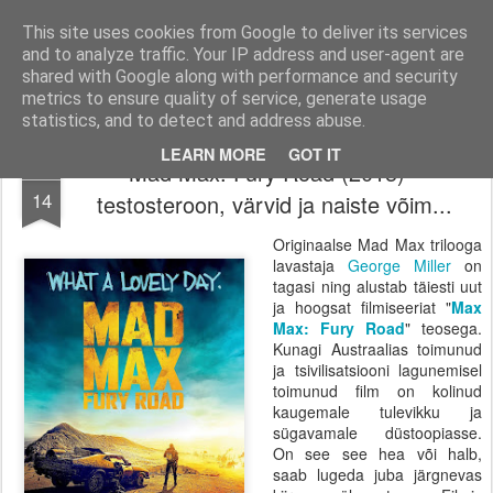
Filmid, mängud ja muu huvitav!
Filmi-, mängu- ja tootearvustused, TOP nimekirjad ja palju muud huvitavat.
This site uses cookies from Google to deliver its services
and to analyze traffic. Your IP address and user-agent are
Pages
shared with Google along with performance and security
metrics to ensure quality of service, generate usage
statistics, and to detect and address abuse.
LEARN MORE
GOT IT
Mad Max: Fury Road (2015) -
MAY
14
testosteroon, värvid ja naiste võim...
Originaalse Mad Max trilooga
lavastaja
George Miller
on
tagasi ning alustab täiesti uut
ja hoogsat filmiseeriat "
Max
Max: Fury Road
" teosega.
Kunagi Austraalias toimunud
ja tsivilisatsiooni lagunemisel
toimunud film on kolinud
kaugemale tulevikku ja
sügavamale düstoopiasse.
On see see hea või halb,
saab lugeda juba järgnevas