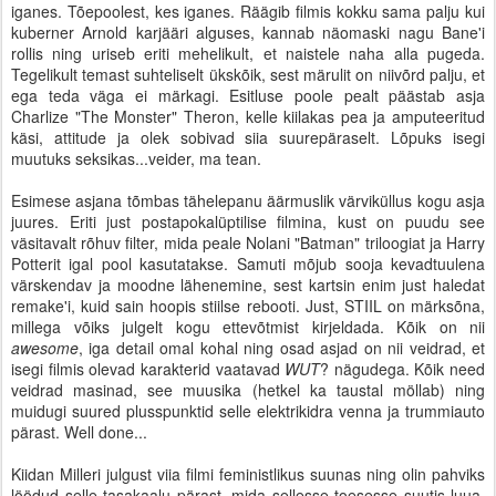
iganes. Tõepoolest, kes iganes. Räägib filmis kokku sama palju kui
kuberner Arnold karjääri alguses, kannab näomaski nagu Bane'i
rollis ning uriseb eriti mehelikult, et naistele naha alla pugeda.
Tegelikult temast suhteliselt ükskõik, sest märulit on niivõrd palju, et
ega teda väga ei märkagi. Esitluse poole pealt päästab asja
Charlize "The Monster" Theron, kelle kiilakas pea ja amputeeritud
käsi, attitude ja olek sobivad siia suurepäraselt. Lõpuks isegi
muutuks seksikas...veider, ma tean.
Esimese asjana tõmbas tähelepanu äärmuslik värviküllus kogu asja
juures. Eriti just postapokalüptilise filmina, kust on puudu see
väsitavalt rõhuv filter, mida peale Nolani "Batman" triloogiat ja Harry
Potterit igal pool kasutatakse. Samuti mõjub sooja kevadtuulena
värskendav ja moodne lähenemine, sest kartsin enim just haledat
remake'i, kuid sain hoopis stiilse rebooti. Just, STIIL on märksõna,
millega võiks julgelt kogu ettevõtmist kirjeldada. Kõik on nii
awesome
, iga detail omal kohal ning osad asjad on nii veidrad, et
isegi filmis olevad karakterid vaatavad
WUT
? nägudega. Kõik need
veidrad masinad, see muusika (hetkel ka taustal möllab) ning
muidugi suured plusspunktid selle elektrikidra venna ja trummiauto
pärast. Well done...
Kiidan Milleri julgust viia filmi feministlikus suunas ning olin pahviks
löödud selle tasakaalu pärast, mida sellesse toesesse suutis luua.