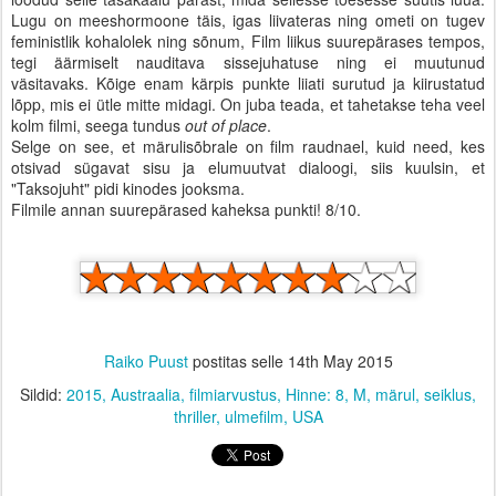
Lugu on meeshormoone täis, igas liivateras ning ometi on tugev
feministlik kohalolek ning sõnum, Film liikus suurepärases tempos,
tegi äärmiselt nauditava sissejuhatuse ning ei muutunud
väsitavaks. Kõige enam kärpis punkte liiati surutud ja kiirustatud
lõpp, mis ei ütle mitte midagi. On juba teada, et tahetakse teha veel
kolm filmi, seega tundus
out of place
.
Selge on see, et märulisõbrale on film raudnael, kuid need, kes
otsivad sügavat sisu ja elumuutvat dialoogi, siis kuulsin, et
"Taksojuht" pidi kinodes jooksma.
Filmile annan suurepärased kaheksa punkti! 8/10.
Raiko Puust
postitas selle
14th May 2015
Sildid:
2015
Austraalia
filmiarvustus
Hinne: 8
M
märul
seiklus
thriller
ulmefilm
USA