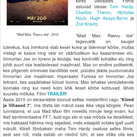
kiires ülevaates. Filmis
astuvad ülesse
Tom Hardy
,
Charlize Theron
,
Nicholas
Hoult
,
Hugh Keays-Byrne
ja
Zoë Kravitz
.
"Mad Max: Raevu tee", 2015
"Mad Max: Raevu tee"
tegevustik on kaugel
tulevikus, kus inimkond elab keset kuiva ja laienevat kõrbe, mullas
midagi ei kasva ning vesi on väärtuslikum kui kaasinimese elu.
Immortan Joe on türann ja leiutaja, kes kontrollib kohalike elu ning
juhib suurt osa teadaolevast maailmast. Max on endine politseinik,
kes põgeneb erinevate bandiitide eest, püüdes jääda puutumatuks
Immortan Joe maailmast. Imperaator Furiosa on Immortan Joe
leitnant, kes saadetakse kütust tooma, Max tehakse vereülekande
loomaks ning kui need kolm kõik keset kõrbe kohtuvad, läheb
suureks mölluks. Filmi
TRAILER
!
Aasta 2015 on ekraanidele toonud sellise meisterfilmi nagu "
Kiired
ja Vihased 7
", mis tõstis lati märuli osas ikka väga kõrgele. Pean
tunnistama, et uus Mad Maxi film meeldis minule isegi enam, kui
liiati sentimentaalne FF7, kuid ega siin ei saa mööda ka detailidest,
mis hakkasid häirima ning asjadest, mida edaspidi ootaks igalt uuelt
märulit. Kiirelt tõmbaksin maha Tom Hardy osaluse selles filmis,
sest see roll, mida esitab on niivõrd tühi, et see võiks olla kes