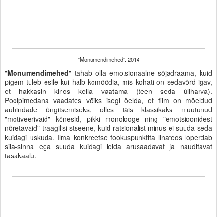
"Monumendimehed", 2014
"
Monumendimehed
" tahab olla emotsionaalne sõjadraama, kuid
pigem tuleb esile kui halb komöödia, mis kohati on sedavõrd igav,
et hakkasin kinos kella vaatama (teen seda üliharva).
Poolpimedana vaadates võiks isegi öelda, et film on mõeldud
auhindade õngitsemiseks, olles täis klassikaks muutunud
"motiveerivaid" kõnesid, pikki monolooge ning "emotsioonidest
nõretavaid" traagilisi stseene, kuid ratsionalist minus ei suuda seda
kuidagi uskuda. Ilma konkreetse fookuspunktita linateos loperdab
siia-sinna ega suuda kuidagi leida arusaadavat ja nauditavat
tasakaalu.