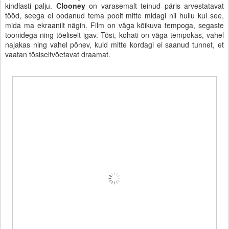
kindlasti palju.
Clooney
on varasemalt teinud päris arvestatavat
tööd, seega ei oodanud tema poolt mitte midagi nii hullu kui see,
mida ma ekraanilt nägin. Film on väga kõikuva tempoga, segaste
toonidega ning tõeliselt igav. Tõsi, kohati on väga tempokas, vahel
najakas ning vahel põnev, kuid mitte kordagi ei saanud tunnet, et
vaatan tõsiseltvõetavat draamat.