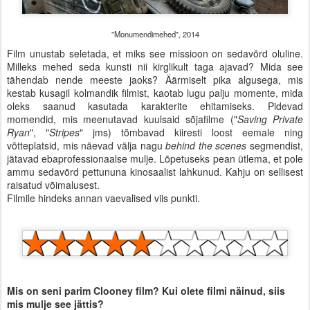
"Monumendimehed", 2014
Film unustab seletada, et miks see missioon on sedavõrd oluline.
Milleks mehed seda kunsti nii kirglikult taga ajavad? Mida see
tähendab nende meeste jaoks? Äärmiselt pika algusega, mis
kestab kusagil kolmandik filmist, kaotab lugu palju momente, mida
oleks saanud kasutada karakterite ehitamiseks. Pidevad
momendid, mis meenutavad kuulsaid sõjafilme ("
Saving Private
Ryan
", "
Stripes
" jms) tõmbavad kiiresti loost eemale ning
võtteplatsid, mis näevad välja nagu
behind the scenes
segmendist,
jätavad ebaprofessionaalse mulje. Lõpetuseks pean ütlema, et pole
ammu sedavõrd pettununa kinosaalist lahkunud. Kahju on sellisest
raisatud võimalusest.
Filmile hindeks annan vaevalised viis punkti.
Mis on seni parim Clooney film? Kui olete filmi näinud, siis
mis mulje see jättis?