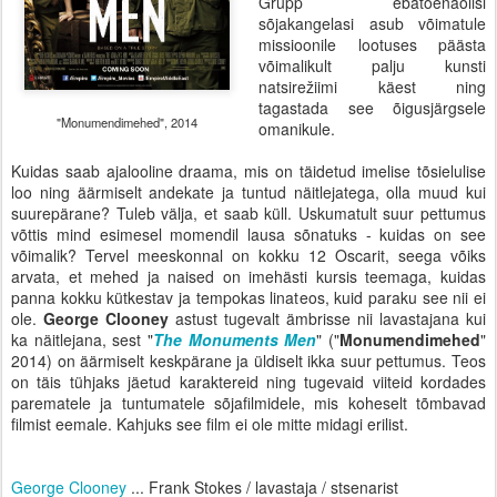
Grupp ebatõenäolisi
sõjakangelasi asub võimatule
missioonile lootuses päästa
võimalikult palju kunsti
natsirežiimi käest ning
tagastada see õigusjärgsele
"Monumendimehed", 2014
omanikule.
Kuidas saab ajalooline draama, mis on täidetud imelise tõsielulise
loo ning äärmiselt andekate ja tuntud näitlejatega, olla muud kui
suurepärane? Tuleb välja, et saab küll. Uskumatult suur pettumus
võttis mind esimesel momendil lausa sõnatuks - kuidas on see
võimalik? Tervel meeskonnal on kokku 12 Oscarit, seega võiks
arvata, et mehed ja naised on imehästi kursis teemaga, kuidas
panna kokku kütkestav ja tempokas linateos, kuid paraku see nii ei
ole.
George Clooney
astust tugevalt ämbrisse nii lavastajana kui
ka näitlejana, sest "
The Monuments Men
" ("
Monumendimehed
"
2014) on äärmiselt keskpärane ja üldiselt ikka suur pettumus. Teos
on täis tühjaks jäetud karaktereid ning tugevaid viiteid kordades
parematele ja tuntumatele sõjafilmidele, mis koheselt tõmbavad
filmist eemale. Kahjuks see film ei ole mitte midagi erilist.
George Clooney
... Frank Stokes / lavastaja / stsenarist