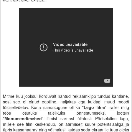
Mitme kuu jooksul korduvalt nähtud reklaamklipp tundus kahtlane,
sest see ei olnud eepiline, naljakas ega kuidagi muud moodi
tõsiseltvõetav. Kuna samasugune oli ka "
Lego filmi
" trailer ning
teos osutuks täielikuks õnnestumiseks, lootsin
"
Monumendimehed
" filmist sarnast üllatust. Päriseluline lugu,
millele see film keskendub, on äärmiselt suure potentsiaaliga ja
üpris kaasahaarav ning võimalusi, kuidas seda ekraanile tuua oleks