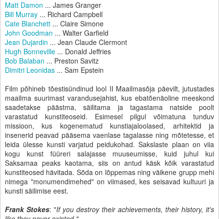
Matt Damon
... James Granger
Bill Murray
... Richard Campbell
Cate Blanchett
... Claire Simone
John Goodman
... Walter Garfield
Jean Dujardin
... Jean Claude Clermont
Hugh Bonneville
... Donald Jeffries
Bob Balaban
... Preston Savitz
Dimitri Leonidas
... Sam Epstein
Film põhineb tõestisündinud lool II Maailmasõja päevilt, jutustades
maailma suurimast varandusejahist, kus ebatõenäoline meeskond
saadetakse päästma, säilitama ja tagastama natside poolt
varastatud kunstiteoseid. Esimesel pilgul võimatuna tunduv
missioon, kus kogenematud kunstiajaloolased, arhitektid ja
insenerid peavad pääsema vaenlase tagalasse ning mõtetesse, et
leida ülesse kunsti varjatud peidukohad. Sakslaste plaan on viia
kogu kunst füüreri salajasse muuseumisse, kuid juhul kui
Saksamaa peaks kaotama, siis on antud käsk kõik varastatud
kunstiteosed hävitada. Sõda on lõppemas ning väikene grupp mehi
nimega "monumendimehed" on viimased, kes seisavad kultuuri ja
kunsti säilimise eest.
Frank Stokes
: "
If you destroy their achievements, their history, it's
like they never existed."