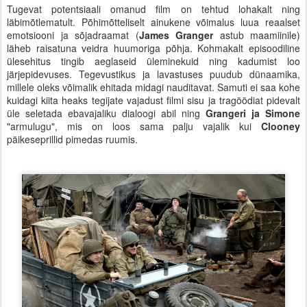
Tugevat potentsiaali omanud film on tehtud lohakalt ning
läbimõtlematult. Põhimõtteliselt ainukene võimalus luua reaalset
emotsiooni ja sõjadraamat (
James Granger
astub maamiinile)
läheb raisatuna veidra huumoriga põhja. Kohmakalt episoodiline
ülesehitus tingib aeglaseid üleminekuid ning kadumist loo
järjepidevuses. Tegevustikus ja lavastuses puudub dünaamika,
millele oleks võimalik ehitada midagi nauditavat. Samuti ei saa kohe
kuidagi kiita heaks tegijate vajadust filmi sisu ja tragöödiat pidevalt
üle seletada ebavajaliku dialoogi abil ning
Grangeri ja Simone
"armulugu", mis on loos sama palju vajalik kui
Clooney
päikeseprillid pimedas ruumis.