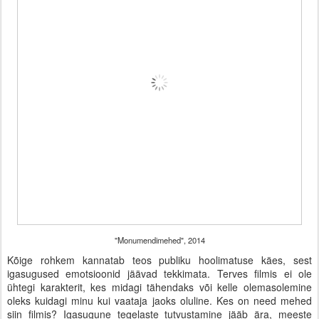
"Monumendimehed", 2014
Kõige rohkem kannatab teos publiku hoolimatuse käes, sest
igasugused emotsioonid jäävad tekkimata. Terves filmis ei ole
ühtegi karakterit, kes midagi tähendaks või kelle olemasolemine
oleks kuidagi minu kui vaataja jaoks oluline. Kes on need mehed
siin filmis? Igasugune tegelaste tutvustamine jääb ära, meeste