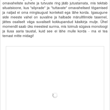
omavaheliste suhete ja tutvuste ring jääb jutustamata, mis tekitab
situatsioone, kus "sõprade" ja "tuttavate" omavahelised tögamised
ja naljad ei oma mingisugust konteksti ega lähe korda. Igasugune
side meeste vahel on suvaline ja halbade märulifilmide tasemel,
jättes osaliselt väga suvaliselt kokkupandud käsikirja mulje. Ühel
momendil saab üks meestest surma, mis toimub sügava monoloogi
ja ilusa aaria taustal, kuid see ei lähe mulle korda - ma ei tea
temast mitte midagi!