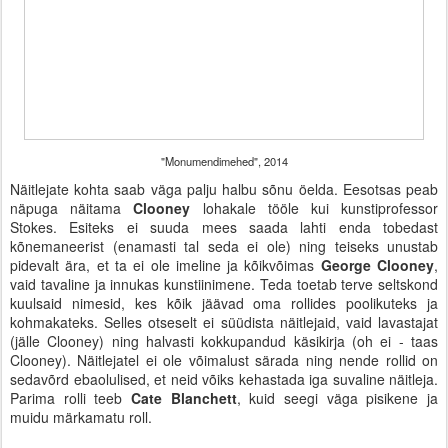
"Monumendimehed", 2014
Näitlejate kohta saab väga palju halbu sõnu öelda. Eesotsas peab
näpuga näitama
Clooney
lohakale tööle kui kunstiprofessor
Stokes. Esiteks ei suuda mees saada lahti enda tobedast
kõnemaneerist (enamasti tal seda ei ole) ning teiseks unustab
pidevalt ära, et ta ei ole imeline ja kõikvõimas
George Clooney
,
vaid tavaline ja innukas kunstiinimene. Teda toetab terve seltskond
kuulsaid nimesid, kes kõik jäävad oma rollides poolikuteks ja
kohmakateks. Selles otseselt ei süüdista näitlejaid, vaid lavastajat
(jälle Clooney) ning halvasti kokkupandud käsikirja (oh ei - taas
Clooney). Näitlejatel ei ole võimalust särada ning nende rollid on
sedavõrd ebaolulised, et neid võiks kehastada iga suvaline näitleja.
Parima rolli teeb
Cate Blanchett
, kuid seegi väga pisikene ja
muidu märkamatu roll.