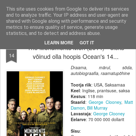
Filmid, mängud ja muu huvitav!
Filmi-, mängu- ja tootearvustused, TOP nimekirjad ja palju muud huvitavat.
This site uses cookies from Google to deliver its services
and to analyze traffic. Your IP address and user-agent are
Pages
shared with Google along with performance and security
metrics to ensure quality of service, generate usage
statistics, and to detect and address abuse.
LEARN MORE
GOT IT
The Monuments Men (2014) - oleks
FEB
14
võinud olla hoopis Ocean's 14...
Draama, märul, sõda,
autobiograafia, raamatupõhine
Tootja riik
: USA, Saksamaa
Keel
: Inglise, prantsuse, saksa
Kestus
: 118 min
Staarid
:
George Clooney
,
Matt
Damon
,
Bill Murray
Lavastaja
:
George Clooney
Eelarve
: 70 000 000 dollarit
Sisu
: