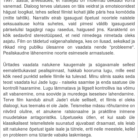
1997. aastal, arvestades, et näitlejad on mõlemad dekaadi võrra
vanemad. Dialoog terves ulatuses on täis veidrat ja emotsioonidest
hägust loogikat, tehes sellest filmist kohati jälle päris hea komöödia
(mitte tahtlik). Narratiiv eirab igasugust õpetust noortele naistele
seksuaalsuse kohta suhetes, vaid pimesi väldib igasuguseid
päriselulisi tagajärgi nagu rasedus, haigused jms. Karakterid on
kõik sedavõrd stereotüüpsed, et neid nimedega nimetada oleks
asjatu. Film on täidetud valgenahalistega, kes on ilusad, seksikad ja
rikkad ning publiku ülesanne on vaadata nende "probleeme".
Pealiskaudne lähenemine noorte esimesele armastusele.
Üritades vaadata natukene kaugemale ja sügavamale sellest
eemaletõukavast pealispinnast, hakkab kooruma lugu, mille eest
kõik need punktid sellele filmile ka tulevad. Minu silmis saaks seda
teost vaadata kui Jade lugu - naiseks saamise ja enda saatuse üle
kontrolli haaramine. Lugu lämmatava ja liigselt kontrolliva isa võimu
alt vabanemine, oma soovide ja muredega iseseisev lahendamine.
Terve film kandub ainult Jade'i elule selliselt, et filmis ei oleks
dialoogi, kus teemaks ei ole Jade. Teismelise mässu rõhutamine on
niivõrd oluline, et ainukene ratsionaalne ja praktiline inimene
muudetakse antagonistiks. Lõpetuseks ütlen, et kui saab üle
klassikalisest teismelistele suunatud ajuvabast draamast, siis leiab
siit natukene õpetust igale isale ja tütrele, eriti neile meestele, kellel
on probleem oma tütarde vabaks laskmisega.