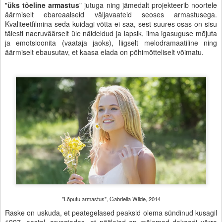
"
üks tõeline armastus
" jutuga ning jämedalt projekteerib noortele
äärmiselt ebareaalseid väljavaateid seoses armastusega.
Kvaliteetfilmina seda kuidagi võtta ei saa, sest suures osas on sisu
täiesti naeruväärselt üle näideldud ja lapsik, ilma igasuguse mõjuta
ja emotsioonita (vaataja jaoks), liigselt melodramaatiline ning
äärmiselt ebausutav, et kaasa elada on põhimõtteliselt võimatu.
"Lõputu armastus", Gabriella Wilde, 2014
Raske on uskuda, et peategelased peaksid olema sündinud kusagil