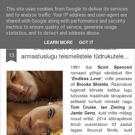
Filmid, mängud ja muu huvitav!
Filmi-, mängu- ja tootearvustused, TOP nimekirjad ja palju muud huvitavat.
This site uses cookies from Google to deliver its services
and to analyze traffic. Your IP address and user-agent are
Pages
shared with Google along with performance and security
metrics to ensure quality of service, generate usage
statistics, and to detect and address abuse.
LEARN MORE
GOT IT
Endless Love (2014) - ideaalne
FEB
13
armastuslugu teismelistele tüdrukutele...
1981 ilus
Scott Spenceri
romaani põhjal vändatud film
"
Endless Love
", mille peaosas
oli
Brooke Shields
. Raamatust
tugevalt kõrvale kalduv lugu
tutvustas maailmale tänapäeval
selliseid tuntuid nimesid nagu
Tom Cruise
,
Ian Ziering
ja
Jamie Gertz
, kuid mitte midagi
muud erilist. 2014 sõbrapäeval
ilmub uusversioon 33 aastat
tagasi ilmunud filmile, kuid