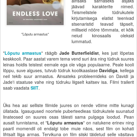
ainsaks sarnaseks asjaks
jäävad karakterite nimed.
Teismelistele tüdrukutele
kirjutamisega elatist teenivad
stsenaristid teavad täpselt,
milliseid nööre tõmmata, et kõik
"Lõputu armastus"
neiud kinosaalis oleksid
lummatud.
"
Lõputu armastus
" räägib
Jade Butterfieldist
, kes just lõpetas
keskkooli. Paar aastat varem tema vend suri ära ning tüdruk suures
leinas hoidis teistest eemale ega ole väga populaarne. Peale kooli
lõppu, suve alguses, tutvub tüdruk koolikaaslase
Davidiga
, kellega
neil tekib suur armastus. Ainsateks probleemideks on Davidi ja
Jade'i staatuse vahe ning tüdruku liigselt kaitsev isa. Filmi trailerit
saab vaadata
SIIT
.
Üks hea asi selliste filmide juures on nende võime mitte kunagi
üllatada. Igasugused noortele puberteedieas tüdrukutele suunatud
linateosed on suures osas täiesti sama pulgaga loodud. Pean
ausalt tunnistama, et "
Lõputu armastus
" on natukene erinev ning
paaril momendil oli endalgi tobe muie näos, sest film on kohati
lihtsalt liiga armas. Tervikuna on film siiski täidetud selle väsitava