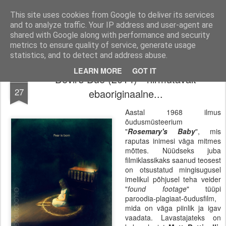
Filmid, mängud ja muu huvitav!
Filmi-, mängu- ja tootearvustused, TOP nimekirjad ja palju muud huvitavat.
This site uses cookies from Google to deliver its services
and to analyze traffic. Your IP address and user-agent are
Pages
shared with Google along with performance and security
metrics to ensure quality of service, generate usage
statistics, and to detect and address abuse.
LEARN MORE
GOT IT
Devil's Due (2014) - hirmutavalt
JAN
27
ebaoriginaalne...
Aastal 1968 ilmus
õudusmüsteerium
"
Rosemary's Baby
", mis
raputas inimesi väga mitmes
mõttes. Nüüdseks juba
filmiklassikaks saanud teosest
on otsustatud mingisugusel
imelikul põhjusel teha veider
"
found footage
" tüüpi
paroodia-plagiaat-õudusfilm,
mida on väga piinlik ja igav
vaadata. Lavastajateks on