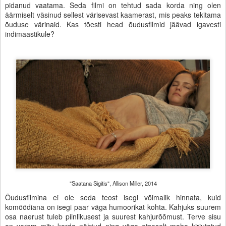
pidanud vaatama. Seda filmi on tehtud sada korda ning olen
äärmiselt väsinud sellest värisevast kaamerast, mis peaks tekitama
õuduse värinaid. Kas tõesti head õudusfilmid jäävad igavesti
indimaastikule?
"Saatana Sigitis", Allison Miller, 2014
Õudusfilmina ei ole seda teost isegi võimalik hinnata, kuid
komöödiana on isegi paar väga humoorikat kohta. Kahjuks suurem
osa naerust tuleb piinlikusest ja suurest kahjurõõmust. Terve sisu