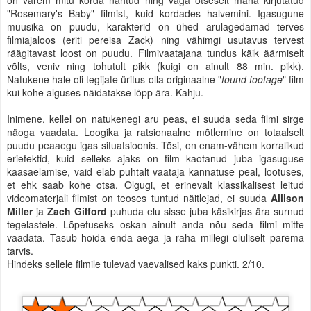
on varem mitu korda nähtud ning väga otseselt maha kirjutatud
"Rosemary's Baby" filmist, kuid kordades halvemini. Igasugune
muusika on puudu, karakterid on ühed arulagedamad terves
filmiajaloos (eriti pereisa Zack) ning vähimgi usutavus tervest
räägitavast loost on puudu. Filmivaatajana tundus käik äärmiselt
võlts, veniv ning tohutult pikk (kuigi on ainult 88 min. pikk).
Natukene hale oli tegijate üritus olla originaalne "
found footage
" film
kui kohe alguses näidatakse lõpp ära. Kahju.
Inimene, kellel on natukenegi aru peas, ei suuda seda filmi sirge
näoga vaadata. Loogika ja ratsionaalne mõtlemine on totaalselt
puudu peaaegu igas situatsioonis. Tõsi, on enam-vähem korralikud
eriefektid, kuid selleks ajaks on film kaotanud juba igasuguse
kaasaelamise, vaid elab puhtalt vaataja kannatuse peal, lootuses,
et ehk saab kohe otsa. Olgugi, et erinevalt klassikalisest leitud
videomaterjali filmist on teoses tuntud näitlejad, ei suuda
Allison
Miller
ja
Zach Gilford
puhuda elu sisse juba käsikirjas ära surnud
tegelastele. Lõpetuseks oskan ainult anda nõu seda filmi mitte
vaadata. Tasub hoida enda aega ja raha millegi oluliselt parema
tarvis.
Hindeks sellele filmile tulevad vaevalised kaks punkti. 2/10.