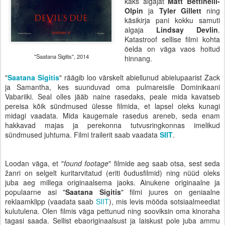
kaks algajat
Matt Bettinelli-
Olpin
ja
Tyler Gillett
ning
käsikirja pani kokku samuti
algaja
Lindsay Devlin
.
Katastroof sellise filmi kohta
öelda on väga vaos hoitud
"Saatana Sigitis", 2014
hinnang.
"
Saatana Sigitis
" räägib loo värskelt abiellunud abielupaarist Zack
ja Samantha, kes suunduvad oma pulmareisile Dominikaani
Vabariiki. Seal olles jääb naine rasedaks, peale mida kavatseb
pereisa kõik sündmused ülesse filmida, et lapsel oleks kunagi
midagi vaadata. Mida kaugemale rasedus areneb, seda enam
hakkavad majas ja perekonna tutvusringkonnas imelikud
sündmused juhtuma. Filmi trailerit saab vaadata
SIIT
.
Loodan väga, et "
found footage
" filmide aeg saab otsa, sest seda
žanri on selgelt kuritarvitatud (eriti õudusfilmid) ning nüüd oleks
juba aeg millega originaalsema jaoks. Ainukene originaalne ja
populaarne asi "
Saatana Sigitis
" filmi juures on geniaalne
reklaamklipp (vaadata saab
SIIT
), mis levis mööda sotsiaalmeediat
kulutulena. Olen filmis väga pettunud ning sooviksin oma kinoraha
tagasi saada. Sellist ebaoriginaalsust ja laiskust pole juba ammu