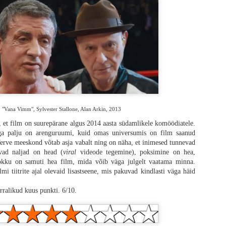
se pidevalt ja parajalt ning äärmuslikud momendid on kavalat planeeritud, 
ga tapmine on teenitud, vägivald ja unenäoliselt monteeritud veristamised on 
ja esimene ühine matk pärismaailma koos kujundliku kollaaži ja Taylor Holm
Boots“ on häirivalt mõjuv. Mul oli kinos kananahk ihul - sedavõrd hästi o
"Vana Vimm", Sylvester Stallone, Alan Arkin, 2013
 et film on suurepärane algus 2014 aasta südamlikele komöödiatele.
ga palju on arenguruumi, kuid omas universumis on film saanud
erve meeskond võtab asja vabalt ning on näha, et inimesed tunnevad
vad naljad on head (
viral
videode tegemine), poksimine on hea,
kku on samuti hea film, mida võib väga julgelt vaatama minna.
lmi tiitrite ajal olevaid lisastseene, mis pakuvad kindlasti väga häid
rralikud kuus punkti. 6/10.