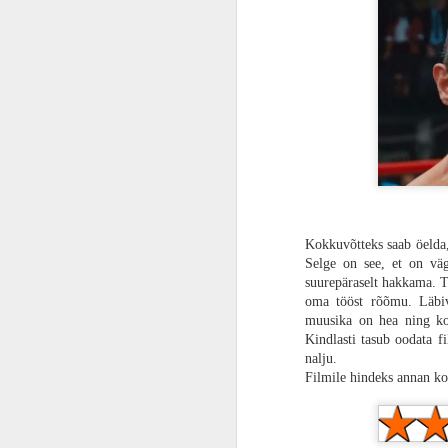
ARVUSTUS | Kui emmel on halb tuju! Eestis mitte linastuv „Evil Dead Rise“ on vapustavalt võimas, võigas ja verine kinoelamus
vägivalla üledoosi, vaid pinget hoitak
maksimeerida, mitte niisama raisata. I
ARVUSTUS | Kui üks uks sulgub, siis teine avaneb. Fantaasiarikas animatsioon „Suzume“ on Shinkai vääriline kinoelamus
parimas kunstilises vormis. Isa ja po
kõlava Rudyard Kiplingi luuletusega „
tehtud.
ARVUSTUS | Videomängu sünnilugu. Tõsielulise draama „Tetris“ kõik jupid langevad õigetesse kohtadesse
ARVUSTUS | Kahetunnine reklaam? Spordidraama „Air“ on selle aasta üks parimaid filme, mida keegi ei näe
VIDEOINTERVJUU | „Savvusanna sõsarad“ lavastaja Anna Hints: „See film on sooülene, mitte feministlik.“
ARVUSTUS | VÄRVID JA ENERGIA. Imeline „Super Mario Bros. film“ tuletab meelde, et mis tunne oli olla laps
Kokkuvõtteks saab öelda,
Selge on see, et on vä
ARVUSTUS | KÕIK NAGU OLEMA PEAKS! „Resident Evil 4 Remake“ teeb kõik nii õigesti, et see pole teiste vastu enam aus
suurepäraselt hakkama. T
oma tööst rõõmu. Läbi
ARVUSTUS | LATT KERKIS JÄLLEGI! Langeme põlvele, sest „John Wick 4“ on uus märulifilmide kuningas
muusika on hea ning ko
Kindlasti tasub oodata fi
nalju.
ARVUSTUS | Kas Eesti esimene Oscar? Meisterlik „Savvusanna sõsarad“ on pihitool, mida meil kõigil oleks vaja
Filmile hindeks annan ko
ARVUSTUS | Kaua tehtud kaunikene. Ulmetriller “Viimane vahipost” kinnitab fakti, et Tanel Toom on Eesti parim režissöör