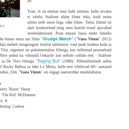
jäi.
Tean, et on olemas suur hulk inimesi, kelle arvates
ei tohiks Stallone üldse filme teha, kuid minu
silmis teeb mees liiga vähe filme. Tema filmid on
013
alati konkreetsed ning oma žanrile truud ajuvabad
meelelahutused. Pean ennast lausa mehe fänniks
Grudge Match
he kinno tema uut filmi "
" ("
Vana Vimm
" 2013)
data mehelt mingisugust imelist näitlemist, vaid peab teadma keda ja
Tõsi, tegemist on poksiteemalise filmiga, kus mõlemad peaosalised
vastatud ja Alex Garlandi kirjutatud kinematograafiline palaviku-unenägu võt
iro puhul ka võitnud) Oskarile just selliste rollide eest - Stallone
piiridest väljaspoolt, otsides seda täiskasvanuks saamise momenti tuletikuga keset 
Raging Bull
etilist meheks saamise loo esitamist kui ennast kergelt parodeeriv draam
 ja De Niro filmiga "
" (1980). Põhimõtteliselt selles
ti mõistab kõiki sümboleid ja mõningate eksinud stseenide eesmärke, kui
 Rocky Balboa ja Jake La Motta, kelle eest võitlevad 60+ aastased
 eemale ja tõmbab draama fännid lähemale.
tahes, film "
Vana Vimm
" on vägagi naerurohke meelelahutus.
taustal
a
enry 'Razor' Sharp
 et kui absurdne protsess on täiskasvanuks saamine. Mingeid selgeid jooni ei e
ly 'The Kid' McDonnen
lal täpselt see üleminek aset leiab. Üks trauma ajab teist taga kuniks ühel 
e, Jr.
oo keskmes on 12-aastane Spike, keda kehastab oma esimeses peaosas Alfie W
ghtning' Conlon
gukonnas, mis on pärast mandrit laastanud raevuviirust suutnud kenasti ellu jää
heb ta koos oma isaga varumisretkele, mille käigus nad külastavad maailma p
astavate nakatunutega kui ka märkidega laiemast maailmast, millest Spike se
ib aidata tema haiget ema, otsustab poiss minna luupainajalikuks muutunud mand