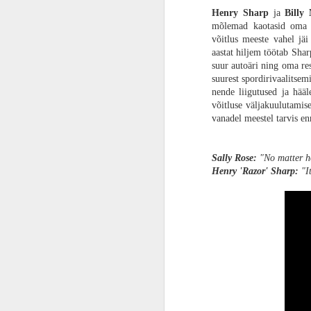
elu päästa.
Henry Sharp
ja
Billy
ARVUSTUS | Rollimäng igale vanusele. „Super Mario RPG“ töötab paremini kui ootasin
Kultusklassika ja žanrifilmide meistrite
mõlemad kaotasid oma k
kahjuks „28 kuud hiljem“ kunagi ilmaval
võitlus meeste vahel jäi
ning uue triloogia esimene ning olene
aastat hiljem töötab Shar
ARVUSTUS | Nagu kala kuival. Õhku ahmiv „Aquaman ja Kadunud Kuningriik“ on hauakiviks juba maha maetud DC kinoversumile
teekond. „28 aastat hiljem“ ei ole lõpu
suur autoäri ning oma re
mitmeid veriseid vahejuhtumeid, mis tee
suurest spordirivaalitse
FILMIARVUSTUS | Aitäh, härra Miyazaki. „Poiss ja haigur“ on sügavalt filosoofiline, fantastiline ja keeruline lugu elamisest
seega kinosaalis on ikka tunne, et koht
nende liigutused ja hää
võitluse väljakuulutamis
ARVUSTUS | Kõndiv tuumapomm. „Godzilla Minus One“ on meistriteos
vanadel meestel tarvis en
PÖFF27 | Kommi asemel nuga. Õuduskomöödia „Aidas on midagi...“ muudab Jõulud veelgi punasemaks
Sally Rose:
"No matter ho
Henry 'Razor' Sharp:
"It
ARVUSTUS | Playstation 5 kui pihukonsool? Playstation Portal on imeline seade peaaegu olematule publikule
PÖFF27 | Armukadeduse suured silmad. Poola ajalooline kunstiteos „Talupojad“ võtab hingetuks
FILMIARVUSTUS | Uus multikas „Kombitsatüdruk“ on nunnu animatsioon tervele perele, mis ei üllata millegi olulisega, kuid otseselt mööda ka ei pane
PÖFF27 | Kohtunik ei ole psühholoog. „Langemise anatoomia“ on räigelt ülehinnatud
PÖFF 27 | Aasta üks parimaid filme „Eelmised elud“ on lugu hingematvast armastusest, kuid mitte selles elus