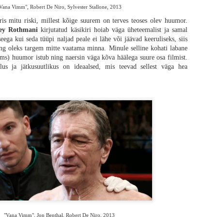
Vana Vimm", Robert De Niro, Sylvester Stallone, 2013
met. Tean, et minu pettumus on suuresti seotud minu ootustega, kuid arvestades
oluutset žanrielamust saada on õigustatud.
ris mitu riski, millest kõige suurem on terves teoses olev huumor.
ey Rothmani
kirjutatud käsikiri hoiab väga üheteemalist ja samal
eega kui seda tüüpi naljad peale ei lähe või jäävad keeruliseks, siis
ng oleks targem mitte vaatama minna. Minule selline kohati labane
 jms) huumor istub ning naersin väga kõva häälega suure osa filmist.
tlus ja jätkusuutlikus on ideaalsed, mis teevad sellest väga hea
"Vana Vimm", Jon Benthal, Robert De Niro, 2013