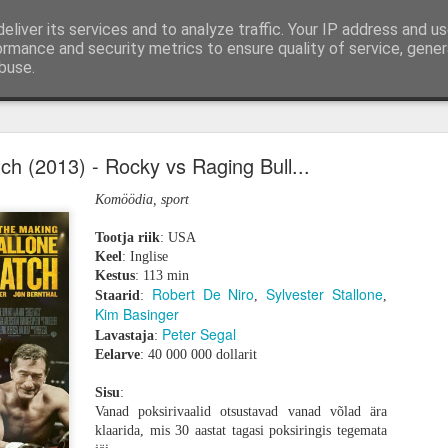
eliver its services and to analyze traffic. Your IP address and u
mi-, mängu- ja tootearvustused, TOP nimekirjad ja 
ormance and security metrics to ensure quality of service, gene
buse.
ud
Lauamängud
Podcast
Autorist
Kirjuta mulle
Hindamissüste
kem memento, vähem mori. „28 aastat hiljem" o
ioonikas, kuid lõhestav tagasitulek
h (2013) - Rocky vs Raging Bull...
Komöödia, sport
Tootja riik
: USA
Keel
: Inglise
Kestus
: 113 min
Robert De Niro
Sylvester Stallone
Staarid
:
,
,
Kim Basinger
Peter Segal
Lavastaja
:
Eelarve
: 40 000 000 dollarit
Sisu
:
Vanad poksirivaalid otsustavad vanad võlad ära
klaarida, mis 30 aastat tagasi poksiringis tegemata