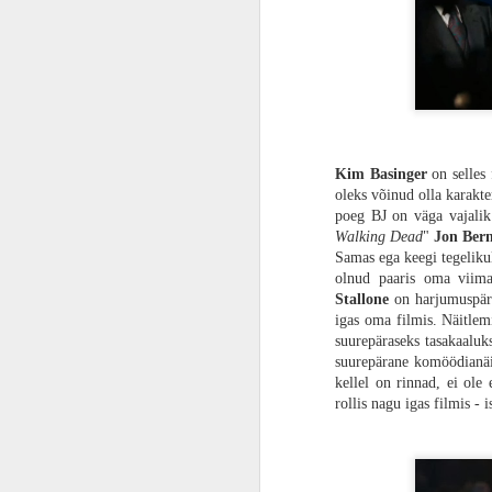
ARVUSTUS | Universumite risteel. „Ämblikmees: üle kogu multiversumi“ raputab läbi ja võtab hinge kinni
ARVUSTUS | Nuppude klõpsijate märg unenägu. „Street Fighter 6“ on terves seeria kõige parem kogemus
ARVUSTUS | Teekond on auklik. Laisk ja lohakas "Kiired ja vihased X" on nagu väsinud ajudeta zombi
Kim Basinger
on selles 
ARVUSTUS | Tundmatu lendav objekt. Kogupere seiklusfilm „Rootsi UFO“ otsib tulnukaid ja salapäraselt kadunud isa
oleks võinud olla karakte
poeg BJ on väga vajalik.
Walking Dead
"
Jon Bern
ARVUSTUS | Nunnu väike pesukaru. „Galaktika valvurid Vol. 3“ on imeilus, emotsionaalne ja teenitud lõpp parimale Marveli triloogiale
Samas ega keegi tegeliku
olnud paaris oma viima
Häirivalt võimas algus
ARVUSTUS | Lihtsalt veider ja mitte heas mõttes. „Kõik Beau hirmud“ on rida tühjasid metafoore, mitte kompaktne lugu
Stallone
on harjumuspäras
Kuna juba nakatunutest räägin, siis pea
igas oma filmis. Näitlem
võimsalt. Alguse stseen on meeldejääv n
suurepäraseks tasakaaluk
HÕFFi soovitus | Maja võidab alati. „Koduomanikud“ muudab unistuste maja lootusetuks vanglaks
30-40 minutit on raputav kogemus, kus 
suurepärane komöödianäit
ajab teist taga. Pingeline muusika, stii
kellel on rinnad, ei ole 
ARVUSTUS | Issi enam ei naera. Draama-komöödia „Superkoomik“ otsib sügavast leinast kaotatud naeratust
Kahjuks ei. Peale seda algust kõik võt
rollis nagu igas filmis - 
iseendale näkku, kaotab ta võimaluse pu
HÕFFI SOOVITUS | Kes on Frank? Norra õudusfilm „Tubli kutsa“ on ebamugav ja raskesti seeditav
See alguse põnevus oli tegelikult hea näi
näidatakse ära, et kuidas need nakatu