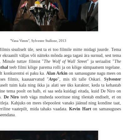
"Vana Vimm", Sylvester Stallone, 2013
filmis sisuliselt üle, sest ta ei too filmile mitte midagi juurde. Tema
r ekraanilt väljas või näiteks mõnda aega tagasi ära surnud, sest tema
 Minule tuttav filmist "
The Wolf of Wall Street
" ja seriaalist "
The
thal
teeb filmi kõige parema rolli ja on kõige sümpaatsem tegelane.
lt konkurentsi ei paku ka.
Alan Arkin
on samasugune nagu mees on
ses filmis, kaasaarvatud "
Argo
", mis tõi talle Oskari.
Sylvester
elt tuim kala ning ikka ja alati see üks karakter, keda ta kehastab
tume siin korraks pikemalt, ilma midagi spoilerdamata. „28 aastat hiljem“ tegel
ine tema poolt on halb, ei saa seda kuidagi eitada, kuid De Niro on
ing seeriale truult vägivaldne ja absurdne ning imeline meelelahutus. Terve f
s.
De Niro
teeb väga muheda soorituse ning tõestab endiselt, et on
ellujäämine tundub võimatu. Nakatunud igal sammul, suremise oht igal pool 
leja. Kahjuks on mees tõepoolest vanaks jäänud ning kondine taat,
lne visuaal ning lõputu pinge. Kõlab ju imeliselt? Täpselt selline film nagu f
eriline vaatepilt, mida tahaks vaadata.
Kevin Hart
on samasuguses
ab hoopis teise pöörde ning vähemalt minu jaoks kukkus täiesti ümber, sest ku
iseendana.
blikut hirmutada.
de, et kui palju potentsiaali siin frantsiisi endiselt veel on. Suhteliselt väikese
nud üldse veel elus on ning kuidas muu maailm selle probleemiga tegeleb. 