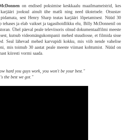
 McDonnen
on endised poksimise keskkaalu maailmameistrid, kes
os „28 päeva hiljem“ on juba 23 aastat vana. 2007. aastal ilmus järg „28 nädala
arjääri jooksul ainult ühe matši ning need üksteisele. Otsustav
gust ei näinudki. Nüüd verivärskelt kinno jõudnud „28 aastat hiljem“ on seeri
 pidamata, sest Henry Sharp teatas karjääri lõpetamisest. Nüüd 30
mata üldisest kriitikast ja minu veidi kibestunud vingumisest see saab ole
p tehases ja elab vaikset ja tagasihoidlikku elu, Billy McDonnenil on
tu vägivald, karjumine ja jooksmine nagu tõsisemad fännid tõenäoliselt ootasid,
storan. Ühel päeval peale televiisoris olnud dokumentaalfilmi meeste
vad oma šokiteraapia ära. Seeriale omane tagasihoidlik gravitatsioon on ka end
misest, kutsub videomängukompanii mehed stuudiosse, et filmida sisse
uks nagu vana kadunud armastusega.
led. Seal lähevad mehed karvupidi kokku, mis viib nende vahelise
eni, mis toimub 30 aastat peale meeste viimast kohtumist. Nüüd on
nast kiiresti vormi saada.
w hard you guys work, you won't be your best."
's the best we got."