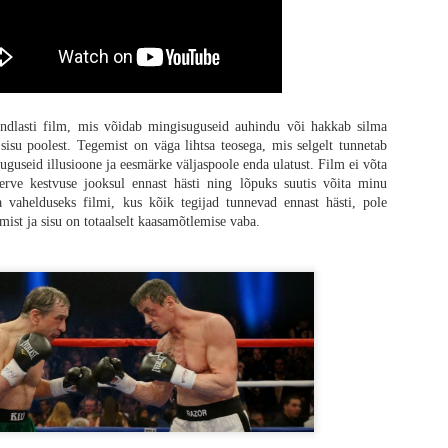
simene kaotus
indlasti film, mis võidab mingisuguseid auhindu või hakkab silma
sisu poolest. Tegemist on väga lihtsa teosega, mis selgelt tunnetab
ga stseeni fookus on Spike'i peal ning tema metafoorsel rännakul täiskasvanuks 
uguseid illusioone ja eesmärke väljaspoole enda ulatust. Film ei võta
tidele palju detailset rõhku nagu esimene tapmine, esimene nool, esimene 
terve kestvuse jooksul ennast hästi ning lõpuks suutis võita minu
. Terve see lugu on sissejuhatus järgmiste filmide tarbeks, seega iseseisvalt 
vahelduseks filmi, kus kõik tegijad tunnevad ennast hästi, pole
riloogias on selgelt erinevad, siis üks oluline muutus on toimunud - varem 
ist ja sisu on totaalselt kaasamõtlemise vaba.
aasta ühiskonda, mida enam ei eksisteeri, siis nüüd on see täiesti puudu, kuna 
sevanemate ebatäiuslikkust, millest viimane on tema üks suuri lemmikuid teemasi
ppetund, mille kaudu kiiresti suureks kasvada. Mulle üldiselt meeldib sell
kskõiksuse üle, kus elu ja surm on nii tähendusetu, et isegi leinamine on pu
 ei vääri. Boyle on muutunud ajas oluliselt pehmemaks ning minu jaoks seda (d
doktor Kelson, kelle kinnisideeks on „memento mori“ ehk „me kõik peame sure
 tegelaste ilmselged puudused. Keegi ei tee „õigeid“ otsuseid, aga kõik ots
 pildis, kus publik on äärmiselt andestav. Ja mõtlen seda tõsiselt, et publik p
analüütilisemalt mõtlemine tõmbab tervele asjale ikka korralikult pidurit. Siin
et kas Garland üldse oma stsenaariumit ise luges või ta kirjutas ainult mõne 