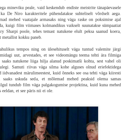
 aega mineviku peale, vaid keskendub endiste meistrite tänapäevasele
 ka De Niro karakteritele pühendatakse suhteliselt võrdselt aega.
tes filmides ikka, ei ole oluline mitte koletised, vaid inimesed ning „28 aastat
mad mehed vaatajale armasaks ning väga raske on poksimise ajal
da. Õudus on lihtsalt vahend, et uurida inimlikkust, mida siin näidatakse f
da, kuigi film viimases kolmandikus vaikselt suunatakse sümpaatiat
i kaugele tahaplaanile jäänud, et žanriliselt on tegemist puhta draamaga. Iseg
ry Sharpi poole, tehes temast natukene elult peksa saanud koera,
ntud loo fookus on hoopis kusagil mujal. Tulemuseks on zombid, kes ei aja enam 
t metallist kokku paneb.
, et kuidas see film lõpu saab, siis isegi absurdihuumori abivahendid.
hulikus tempos ning on ülesehituselt väga tuntud valemite järgi
usesse nakatunud, Teletupsud ja Power Rangers on kõik ühes lauses (ja filmis
e midagi uut, arvestades, et see videomängu teema tehti ära filmiga
otavad igasuguse võime publikule hirmu tekitada, mida on raske uskuda, sest
aaks natukene liiga hilja alanud poskimatši kohta, sest vahel oli
iiremad zombid (nakatunud), mis eales loodud. Võtame näiteks „28 nädalat 
tulegi. Samuti riivas väga silma kohe alguses olnud eriefektidega
o tipp - hirmutav, pingeline ja totaalne kunstiteos ühe põhilise karakteri tutvu
 iidvanadest märulimeestest, kuid õnneks see osa tehti väga kiiresti
se stseen koos paadis põgenemisega on kananahka toovalt ilus ja jube samal 
 ei saaks uskuda seda, et mõlemad mehed peaksid olema samas
s, kelle nägu on tuttav, kuid nimi ei meenu.
ilgul tundub film väga palgakogumise projektina, kuid kuna mehed
 eeldan, et see päris nii ei ole.