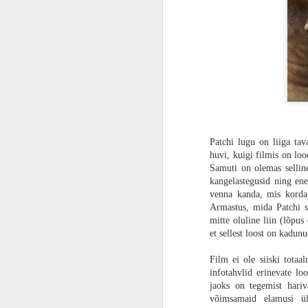
elu päästa.
ARVUSTUS | Rollimäng igale vanusele. „Super Mario RPG“ töötab paremini kui ootasin
Kultusklassika ja žanrifilmide meistrite
kahjuks „28 kuud hiljem“ kunagi ilmaval
ning uue triloogia esimene ning olene
ARVUSTUS | Nagu kala kuival. Õhku ahmiv „Aquaman ja Kadunud Kuningriik“ on hauakiviks juba maha maetud DC kinoversumile
teekond. „28 aastat hiljem“ ei ole lõpu
mitmeid veriseid vahejuhtumeid, mis tee
FILMIARVUSTUS | Aitäh, härra Miyazaki. „Poiss ja haigur“ on sügavalt filosoofiline, fantastiline ja keeruline lugu elamisest
seega kinosaalis on ikka tunne, et koht
ARVUSTUS | Kõndiv tuumapomm. „Godzilla Minus One“ on meistriteos
Patchi lugu on liiga tava
PÖFF27 | Kommi asemel nuga. Õuduskomöödia „Aidas on midagi...“ muudab Jõulud veelgi punasemaks
huvi, kuigi filmis on loo
Samuti on olemas selline
ARVUSTUS | Playstation 5 kui pihukonsool? Playstation Portal on imeline seade peaaegu olematule publikule
kangelastegusid ning en
venna kanda, mis kordag
Armastus, mida Patchi si
PÖFF27 | Armukadeduse suured silmad. Poola ajalooline kunstiteos „Talupojad“ võtab hingetuks
mitte oluline liin (lõpus
et sellest loost on kadun
FILMIARVUSTUS | Uus multikas „Kombitsatüdruk“ on nunnu animatsioon tervele perele, mis ei üllata millegi olulisega, kuid otseselt mööda ka ei pane
Film ei ole siiski totaa
PÖFF27 | Kohtunik ei ole psühholoog. „Langemise anatoomia“ on räigelt ülehinnatud
infotahvlid erinevate lo
jaoks on tegemist hariv
võimsamaid elamusi ül
PÖFF 27 | Aasta üks parimaid filme „Eelmised elud“ on lugu hingematvast armastusest, kuid mitte selles elus