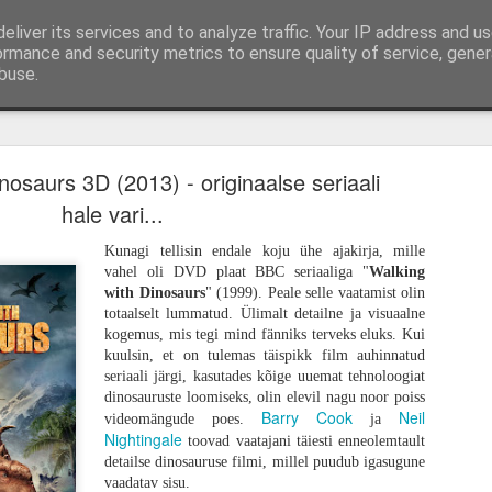
eliver its services and to analyze traffic. Your IP address and u
mi-, mängu- ja tootearvustused, TOP nimekirjad ja 
ormance and security metrics to ensure quality of service, gene
buse.
ud
Lauamängud
Podcast
Autorist
Kirjuta mulle
Hindamissüste
kem memento, vähem mori. „28 aastat hiljem" o
ioonikas, kuid lõhestav tagasitulek
nosaurs 3D (2013) - originaalse seriaali
hale vari...
Kunagi tellisin endale koju ühe ajakirja, mille
vahel oli DVD plaat BBC seriaaliga "
Walking
with Dinosaurs
" (1999). Peale selle vaatamist olin
totaalselt lummatud. Ülimalt detailne ja visuaalne
kogemus, mis tegi mind fänniks terveks eluks. Kui
kuulsin, et on tulemas täispikk film auhinnatud
seriaali järgi, kasutades kõige uuemat tehnoloogiat
dinosauruste loomiseks, olin elevil nagu noor poiss
Barry Cook
Neil
videomängude poes.
ja
Nightingale
toovad vaatajani täiesti enneolemtault
detailse dinosauruse filmi, millel puudub igasugune
vaadatav sisu.