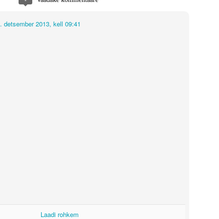
met. Tean, et minu pettumus on suuresti seotud minu ootustega, kuid arvestades
oluutset žanrielamust saada on õigustatud.
. detsember 2013, kell 09:41
Laadi rohkem