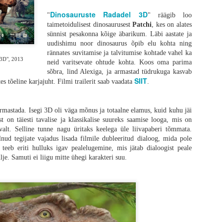
Dinosauruste Radadel 3D
"
" räägib loo
taimetoidulisest dinosaurusest
Patchi
, kes on alates
sünnist pesakonna kõige äbarikum. Läbi aastate ja
uudishimu noor dinosaurus õpib elu kohta ning
rännates suvitamise ja talvitumise kohtade vahel ka
 3D", 2013
neid varitsevate ohtude kohta. Koos oma parima
sõbra, lind Alexiga, ja armastad tüdrukuga kasvab
SIIT
tes tõeline karjajuht. Filmi trailerit saab vaadata
.
vastatud ja Alex Garlandi kirjutatud kinematograafiline palaviku-unenägu võt
piiridest väljaspoolt, otsides seda täiskasvanuks saamise momenti tuletikuga keset 
etilist meheks saamise loo esitamist kui ennast kergelt parodeeriv draam
armastada. Isegi 3D oli väga mõnus ja totaalne elamus, kuid kuhu jäi
ti mõistab kõiki sümboleid ja mõningate eksinud stseenide eesmärke, kui
st on täiesti tavalise ja klassikalise suureks saamise looga, mis on
 eemale ja tõmbab draama fännid lähemale.
lt. Selline tunne nagu üritaks keelega üle liivapaberi tõmmata.
nud tegijate vajadus lisada filmile dubleeritud dialoog, mida pole
taustal
 teeb eriti hulluks igav pealelugemine, mis jätab dialoogist peale
 et kui absurdne protsess on täiskasvanuks saamine. Mingeid selgeid jooni ei e
lje. Samuti ei liigu mitte ühegi karakteri suu.
lal täpselt see üleminek aset leiab. Üks trauma ajab teist taga kuniks ühel 
oo keskmes on 12-aastane Spike, keda kehastab oma esimeses peaosas Alfie W
gukonnas, mis on pärast mandrit laastanud raevuviirust suutnud kenasti ellu jää
heb ta koos oma isaga varumisretkele, mille käigus nad külastavad maailma p
astavate nakatunutega kui ka märkidega laiemast maailmast, millest Spike se
ib aidata tema haiget ema, otsustab poiss minna luupainajalikuks muutunud mand