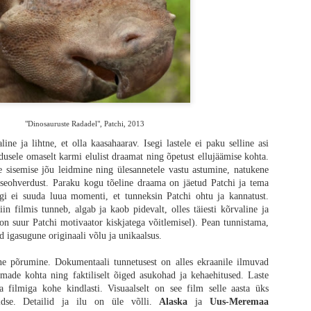
os „28 päeva hiljem“ on juba 23 aastat vana. 2007. aastal ilmus järg „28 nädala
gust ei näinudki. Nüüd verivärskelt kinno jõudnud „28 aastat hiljem“ on seeri
mata üldisest kriitikast ja minu veidi kibestunud vingumisest see saab ole
tu vägivald, karjumine ja jooksmine nagu tõsisemad fännid tõenäoliselt ootasid,
vad oma šokiteraapia ära. Seeriale omane tagasihoidlik gravitatsioon on ka end
uks nagu vana kadunud armastusega.
"Dinosauruste Radadel", Patchi, 2013
line ja lihtne, et olla kaasahaarav. Isegi lastele ei paku selline asi
dusele omaselt karmi elulist draamat ning õpetust ellujäämise kohta.
 sisemise jõu leidmine ning ülesannetele vastu astumine, natukene
eseohverdust. Paraku kogu tõeline draama on jäetud Patchi ja tema
i ei suuda luua momenti, et tunneksin Patchi ohtu ja kannatust.
in filmis tunneb, algab ja kaob pidevalt, olles täiesti kõrvaline ja
 on suur Patchi motivaator kiskjatega võitlemisel). Pean tunnistama,
ud igasugune originaali võlu ja unikaalsus.
lne põrumine. Dokumentaali tunnetusest on alles ekraanile ilmuvad
omade kohta ning faktiliselt õiged asukohad ja kehaehitused. Laste
a filmiga kohe kindlasti. Visuaalselt on see film selle aasta üks
dse. Detailid ja ilu on üle võlli.
Alaska
ja
Uus-Meremaa