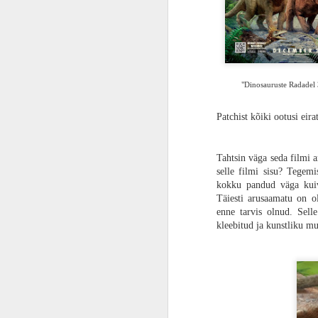
ARVUSTUS | Kadedusest punane. „Marvel vs. Capcom Fighting Collection: Arcade Classics“ on valus meeldetuletus, et vanasti olid mängud paremad
ARVUSTUS | Kas muuseum või surnuaed? „Astro Bot“ on PlayStationi ajaloole pühendatud armastuskiri
"Dinosauruste Radadel
ARVUSTUS | Mis valesti läks? „Concord“ on vihatud ilma erilise põhjuseta
Patchist kõiki ootusi eira
Gamescom 2024 | Kontrolli tõelist kaost. „Sonic x Shadow Generations“ teeb Sonicust kõrvaltegelase oma mängus
„28 aastat hiljem“ on Danny Boyle’i la
stiililisi riske ja seda tihti žanri enda 
VIDEO | “Monster Hunter Wilds” esimesed muljed otse Gamescomilt
saart. Enamik riskist teenib seda poe
Tahtsin väga seda filmi 
õudusfilm. Enamik publikust kindlas
selle filmi sisu? Tegemi
polariseeriv, mis lükkab õuduse fännid
Gamescom 2024 | „Indiana Jones and the Great Circle“ tundub nagu armastuskiri esimestele Indiana filmidele
kokku pandud väga kuiva
Täiesti arusaamatu on ol
Täiskasvanuks saamine apokalüpsise 
enne tarvis olnud. Selle
FILMIARVUSTUS | Kriminaalselt nunnu. „Pingviin Paul ja kaosesõsarad“ on kaootiliselt sarmikas ja edastab positiivse sõnumi loomakaitsest
Filmi narratiiv on tõsine meeldetuletus,
kleebitud ja kunstliku mu
keegi tegelikult ei oska öelda, et mil
ARVUSTUS | Tõelisele fännile. „Avatar: Frontiers of Pandora“ on imeilus ja hea ideega, kuid midagi on tõsiselt puudu
unustanud oma nooruse ja lapsepõlve. L
ja tema pere elavad isoleeritud saareko
ARVUSTUS | Netflixi „Rebel Moon“ on mänguasi ja Zack Snyder laps, kes seda vastu põrandat peksab
toimiva kogukonna luua. Ühel päeval lä
Briti saart. Seal kohtuvad nad nii õõv
olnud. Mõistes, et keegi seal väljas võ
ÜLEVAADE | Playstation 5 või Playstation 5 Slim? Mis vahe neil on peale selle, et Slim mahub kingikotti veidi paremini?