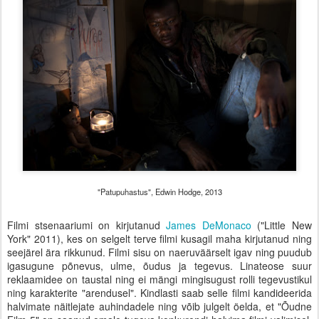
"Patupuhastus", Edwin Hodge, 2013
Filmi stsenaariumi on kirjutanud
James DeMonaco
("Little New
York" 2011), kes on selgelt terve filmi kusagil maha kirjutanud ning
seejärel ära rikkunud. Filmi sisu on naeruväärselt igav ning puudub
igasugune põnevus, ulme, õudus ja tegevus. Linateose suur
reklaamidee on taustal ning ei mängi mingisugust rolli tegevustikul
ning karakterite "arendusel". Kindlasti saab selle filmi kandideerida
halvimate näitlejate auhindadele ning võib julgelt öelda, et "Õudne