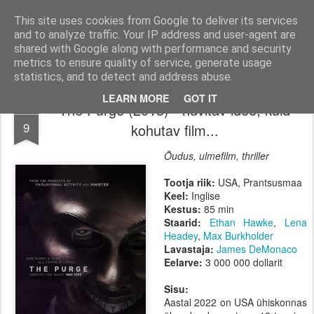
Filmid, mängud ja muu huvitav!
Filmi-, mängu- ja tootearvustused, TOP nimekirjad ja palju muud huvitavat.
This site uses cookies from Google to deliver its services
and to analyze traffic. Your IP address and user-agent are
Pages
shared with Google along with performance and security
metrics to ensure quality of service, generate usage
statistics, and to detect and address abuse.
LEARN MORE
GOT IT
The Purge (2013) - huvitav idee, kuid
JUL
9
kohutav film...
Õudus, ulmefilm, thriller
Tootja riik:
USA, Prantsusmaa
Keel:
Inglise
Kestus:
85 min
Staarid:
Ethan Hawke
,
Lena
Headey
,
Max Burkholder
Lavastaja:
James DeMonaco
Eelarve:
3 000 000 dollarit
Sisu:
Aastal 2022 on USA ühiskonnas