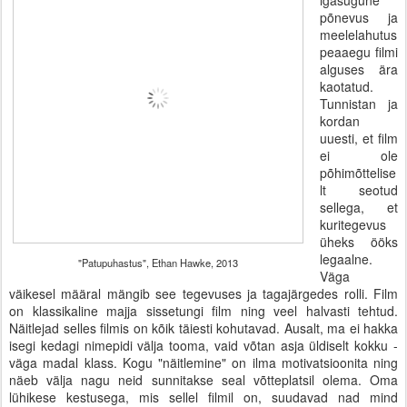
igasugune
põnevus ja
meelelahutus
peaaegu filmi
alguses ära
kaotatud.
Tunnistan ja
kordan
uuesti, et film
ei ole
põhimõttelise
lt seotud
sellega, et
kuritegevus
üheks ööks
legaalne.
"Patupuhastus", Ethan Hawke, 2013
Väga
väikesel määral mängib see tegevuses ja tagajärgedes rolli. Film
on klassikaline majja sissetungi film ning veel halvasti tehtud.
Näitlejad selles filmis on kõik täiesti kohutavad. Ausalt, ma ei hakka
isegi kedagi nimepidi välja tooma, vaid võtan asja üldiselt kokku -
väga madal klass. Kogu "näitlemine" on ilma motivatsioonita ning
näeb välja nagu neid sunnitakse seal võtteplatsil olema. Oma
lühikese kestusega, mis sellel filmil on, suudavad nad mind