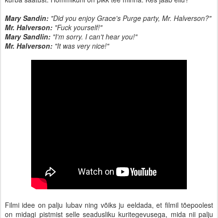
Mary Sandin:
"Did you enjoy Grace's Purge party, Mr. Halverson?"
Mr. Halverson:
"Fuck yourself!"
Mary Sandlin:
"I'm sorry. I can't hear you!"
Mr. Halverson:
"It was very nice!"
Filmi idee on palju lubav ning võiks ju eeldada, et filmil tõepoolest
on midagi pistmist selle seadusliku kuritegevusega, mida nii palju