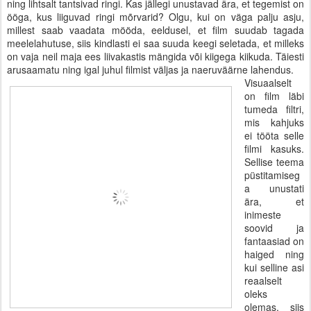
ning lihtsalt tantsivad ringi. Kas jällegi unustavad ära, et tegemist on
ööga, kus liiguvad ringi mõrvarid? Olgu, kui on väga palju asju,
millest saab vaadata mööda, eeldusel, et film suudab tagada
meelelahutuse, siis kindlasti ei saa suuda keegi seletada, et milleks
on vaja neil maja ees liivakastis mängida või kiigega kiikuda. Täiesti
arusaamatu ning igal juhul filmist väljas ja naeruväärne lahendus.
Visuaalselt
on film läbi
tumeda filtri,
mis kahjuks
ei tööta selle
filmi kasuks.
Sellise teema
püstitamiseg
a unustati
ära, et
inimeste
soovid ja
fantaasiad on
haiged ning
kui selline asi
reaalselt
oleks
olemas, siis