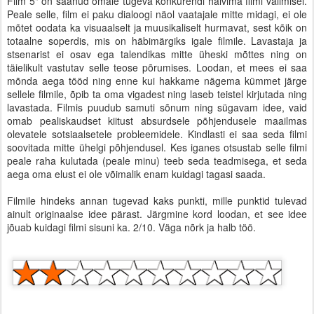
Film 5" on saanud omale tugeva konkurendi halvima filmi valimisel.
Peale selle, film ei paku dialoogi näol vaatajale mitte midagi, ei ole
mõtet oodata ka visuaalselt ja muusikaliselt hurmavat, sest kõik on
totaalne soperdis, mis on häbimärgiks igale filmile. Lavastaja ja
stsenarist ei osav ega talendikas mitte üheski mõttes ning on
täielikult vastutav selle teose põrumises. Loodan, et mees ei saa
mõnda aega tööd ning enne kui hakkame nägema kümmet järge
sellele filmile, õpib ta oma vigadest ning laseb teistel kirjutada ning
lavastada. Filmis puudub samuti sõnum ning sügavam idee, vaid
omab pealiskaudset kiitust absurdsele põhjendusele maailmas
olevatele sotsiaalsetele probleemidele. Kindlasti ei saa seda filmi
soovitada mitte ühelgi põhjendusel. Kes iganes otsustab selle filmi
peale raha kulutada (peale minu) teeb seda teadmisega, et seda
aega oma elust ei ole võimalik enam kuidagi tagasi saada.
Filmile hindeks annan tugevad kaks punkti, mille punktid tulevad
ainult originaalse idee pärast. Järgmine kord loodan, et see idee
jõuab kuidagi filmi sisuni ka. 2/10. Väga nõrk ja halb töö.