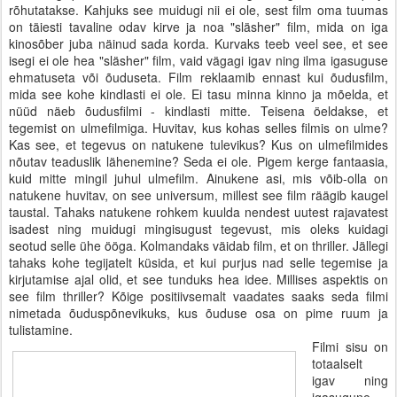
rõhutatakse. Kahjuks see muidugi nii ei ole, sest film oma tuumas
on täiesti tavaline odav kirve ja noa "släsher" film, mida on iga
kinosõber juba näinud sada korda. Kurvaks teeb veel see, et see
isegi ei ole hea "släsher" film, vaid vägagi igav ning ilma igasuguse
ehmatuseta või õuduseta. Film reklaamib ennast kui õudusfilm,
mida see kohe kindlasti ei ole. Ei tasu minna kinno ja mõelda, et
nüüd näeb õudusfilmi - kindlasti mitte. Teisena öeldakse, et
tegemist on ulmefilmiga. Huvitav, kus kohas selles filmis on ulme?
Kas see, et tegevus on natukene tulevikus? Kus on ulmefilmides
nõutav teaduslik lähenemine? Seda ei ole. Pigem kerge fantaasia,
kuid mitte mingil juhul ulmefilm. Ainukene asi, mis võib-olla on
natukene huvitav, on see universum, millest see film räägib kaugel
taustal. Tahaks natukene rohkem kuulda nendest uutest rajavatest
isadest ning muidugi mingisugust tegevust, mis oleks kuidagi
seotud selle ühe ööga. Kolmandaks väidab film, et on thriller. Jällegi
tahaks kohe tegijatelt küsida, et kui purjus nad selle tegemise ja
kirjutamise ajal olid, et see tunduks hea idee. Millises aspektis on
see film thriller? Kõige positiivsemalt vaadates saaks seda filmi
nimetada õuduspõnevikuks, kus õuduse osa on pime ruum ja
tulistamine.
Filmi sisu on
totaalselt
igav ning