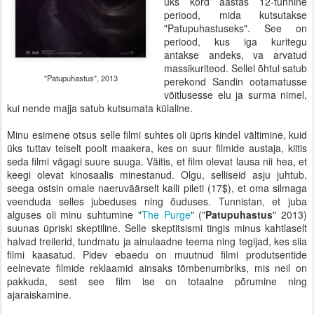
üks kord aastas 12-tunnine
periood, mida kutsutakse
"Patupuhastuseks". See on
periood, kus iga kuritegu
antakse andeks, va arvatud
massikuriteod. Sellel õhtul satub
"Patupuhastus", 2013
perekond Sandin ootamatusse
võitlusesse elu ja surma nimel,
kui nende majja satub kutsumata külaline.
Minu esimene otsus selle filmi suhtes oli üpris kindel vältimine, kuid
üks tuttav teiselt poolt maakera, kes on suur filmide austaja, kiitis
seda filmi vägagi suure suuga. Väitis, et film olevat lausa nii hea, et
keegi olevat kinosaalis minestanud. Olgu, selliseid asju juhtub,
seega ostsin omale naeruväärselt kalli pileti (17$), et oma silmaga
veenduda selles jubeduses ning õuduses. Tunnistan, et juba
alguses oli minu suhtumine "
The Purge
" ("
Patupuhastus
" 2013)
suunas üpriski skeptiline. Selle skeptitsismi tingis minus kahtlaselt
halvad treilerid, tundmatu ja ainulaadne teema ning tegijad, kes siia
filmi kaasatud. Pidev ebaedu on muutnud filmi produtsentide
eelnevate filmide reklaamid ainsaks tõmbenumbriks, mis neil on
pakkuda, sest see film ise on totaalne põrumine ning
ajaraiskamine.