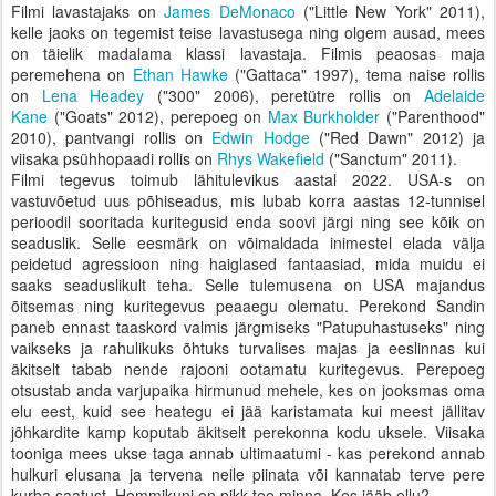
Filmi lavastajaks on
James DeMonaco
("Little New York" 2011),
kelle jaoks on tegemist teise lavastusega ning olgem ausad, mees
on täielik madalama klassi lavastaja. Filmis peaosas maja
peremehena on
Ethan Hawke
("Gattaca" 1997), tema naise rollis
on
Lena Headey
("300" 2006), peretütre rollis on
Adelaide
Kane
("Goats" 2012), perepoeg on
Max Burkholder
("Parenthood"
2010), pantvangi rollis on
Edwin Hodge
("Red Dawn" 2012) ja
viisaka psühhopaadi rollis on
Rhys Wakefield
("Sanctum" 2011).
Filmi tegevus toimub lähitulevikus aastal 2022. USA-s on
vastuvõetud uus põhiseadus, mis lubab korra aastas 12-tunnisel
perioodil sooritada kuritegusid enda soovi järgi ning see kõik on
seaduslik. Selle eesmärk on võimaldada inimestel elada välja
peidetud agressioon ning haiglased fantaasiad, mida muidu ei
saaks seaduslikult teha. Selle tulemusena on USA majandus
õitsemas ning kuritegevus peaaegu olematu. Perekond Sandin
paneb ennast taaskord valmis järgmiseks "Patupuhastuseks" ning
vaikseks ja rahulikuks õhtuks turvalises majas ja eeslinnas kui
äkitselt tabab nende rajooni ootamatu kuritegevus. Perepoeg
otsustab anda varjupaika hirmunud mehele, kes on jooksmas oma
elu eest, kuid see heategu ei jää karistamata kui meest jällitav
jõhkardite kamp koputab äkitselt perekonna kodu uksele. Viisaka
tooniga mees ukse taga annab ultimaatumi - kas perekond annab
hulkuri elusana ja tervena neile piinata või kannatab terve pere
kurba saatust. Hommikuni on pikk tee minna. Kes jääb ellu?