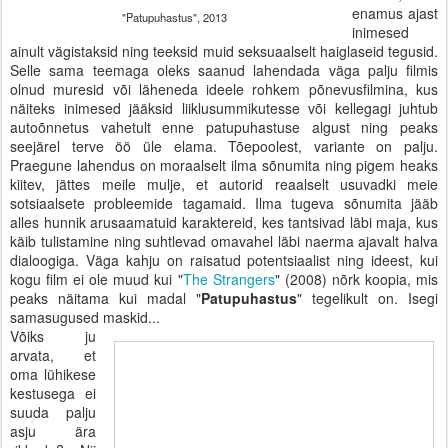
enamus ajast
"Patupuhastus", 2013
inimesed
ainult vägistaksid ning teeksid muid seksuaalselt haiglaseid tegusid.
Selle sama teemaga oleks saanud lahendada väga palju filmis
olnud muresid või läheneda ideele rohkem põnevusfilmina, kus
näiteks inimesed jääksid liiklusummikutesse või kellegagi juhtub
autoõnnetus vahetult enne patupuhastuse algust ning peaks
seejärel terve öö üle elama. Tõepoolest, variante on palju.
Praegune lahendus on moraalselt ilma sõnumita ning pigem heaks
kiitev, jättes meile mulje, et autorid reaalselt usuvadki meie
sotsiaalsete probleemide tagamaid. Ilma tugeva sõnumita jääb
alles hunnik arusaamatuid karaktereid, kes tantsivad läbi maja, kus
käib tulistamine ning suhtlevad omavahel läbi naerma ajavalt halva
dialoogiga. Väga kahju on raisatud potentsiaalist ning ideest, kui
kogu film ei ole muud kui "
The Strangers
" (2008) nõrk koopia, mis
peaks näitama kui madal "
Patupuhastus
" tegelikult on. Isegi
samasugused maskid...
Võiks ju
arvata, et
oma lühikese
kestusega ei
suuda palju
asju ära