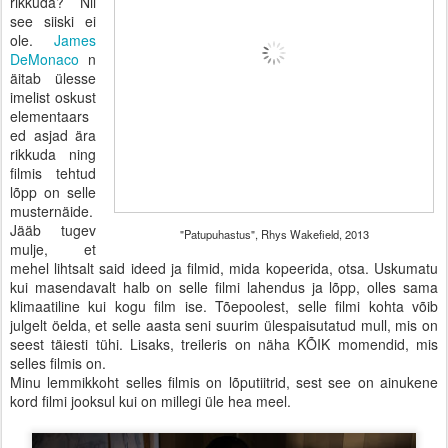
rikkuda? Nii
see siiski ei
ole.
James
DeMonaco
n
äitab ülesse
imelist oskust
elementaars
ed asjad ära
rikkuda ning
filmis tehtud
lõpp on selle
musternäide.
Jääb tugev
"Patupuhastus", Rhys Wakefield, 2013
mulje, et
mehel lihtsalt said ideed ja filmid, mida kopeerida, otsa. Uskumatu
kui masendavalt halb on selle filmi lahendus ja lõpp, olles sama
klimaatiline kui kogu film ise. Tõepoolest, selle filmi kohta võib
julgelt öelda, et selle aasta seni suurim ülespaisutatud mull, mis on
seest täiesti tühi. Lisaks, treileris on näha KÕIK momendid, mis
selles filmis on.
Minu lemmikkoht selles filmis on lõputiitrid, sest see on ainukene
kord filmi jooksul kui on millegi üle hea meel.