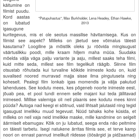
käitumine on
filmist puudu.
Kord aastas
"Patupuhastus", Max Burkholder, Lena Headey, Ethan Hawke,
on lubatud
2013
igasugune
kuritegevus, mis ei ole seotus massilise hävitamisega. Kus on
filmist see aspekt? Milleks on jäetud see võimalus täiesti
kasutama? Loogiline ja mõistlik oleks ju röövida mingisugust
väärtuslikku poodi, mille kraam hiljem maha müüa. Suudaks
mõelda välja väga palju variante ja asju, millest saaks teha filmi,
kuid mitte seda, millest see film tegelikult räägib. Siinne film
otsustab rõhutada kui turvaline kõikide inimeste kodu on, kuid
suvalised noored murravad majja sisse ilma pingutuseta ning
koheselt. Pealegi film lonkab igas momendis ja välja pakutud
lahenduses. See kodutu mees, kes põgeneb noorte inimeste eest,
jõuab pea, et pool tundi ennem selle majani kui teda jällitavad
inimesed. Millise valemiga oli neil plaanis see kodutu mees kinni
püüda? Autoga nad keegi ei sõitnud, vaid lihtsalt jalutasid ning tegid
igasugust imelikku muud tegevust. Nüüd tahaks kohe küsida, et
milleks on neil vaja neid imelikke maske, mille kandmine on selgelt
äärmiselt ebamugav. Kõik on ju lubatud, seega enda näo peitmine
on täiesti tarbetu. Isegi natukene ärritas filmis see, et terve kamp
noori on ennast pannud imelikult riidesse (öösärgid ja pidžaamad)