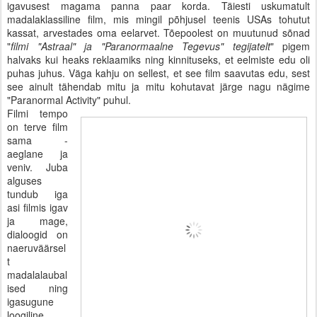
igavusest magama panna paar korda. Täiesti uskumatult
madalaklassiline film, mis mingil põhjusel teenis USAs tohutut
kassat, arvestades oma eelarvet. Tõepoolest on muutunud sõnad
"
filmi "Astraal" ja "Paranormaalne Tegevus" tegijatelt
" pigem
halvaks kui heaks reklaamiks ning kinnituseks, et eelmiste edu oli
puhas juhus. Väga kahju on sellest, et see film saavutas edu, sest
see ainult tähendab mitu ja mitu kohutavat järge nagu nägime
"Paranormal Activity" puhul.
Filmi tempo
on terve film
sama -
aeglane ja
veniv. Juba
alguses
tundub iga
asi filmis igav
ja mage,
dialoogid on
naeruväärsel
t
madalalaubal
ised ning
igasugune
loogiline