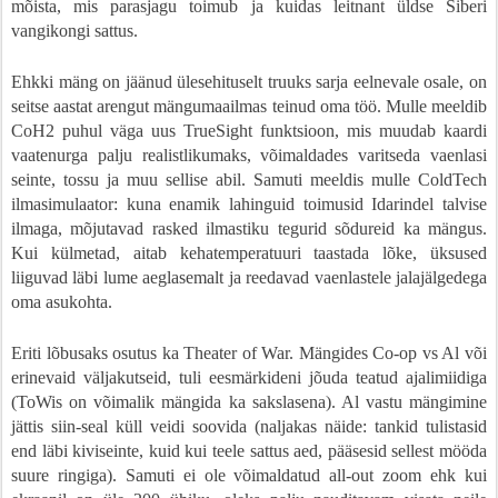
mõista, mis parasjagu toimub ja kuidas leitnant üldse Siberi
vangikongi sattus.
Ehkki mäng on jäänud ülesehituselt truuks sarja eelnevale osale, on
seitse aastat arengut mängumaailmas teinud oma töö. Mulle meeldib
CoH2 puhul väga uus TrueSight funktsioon, mis muudab kaardi
vaatenurga palju realistlikumaks, võimaldades varitseda vaenlasi
seinte, tossu ja muu sellise abil. Samuti meeldis mulle ColdTech
ilmasimulaator: kuna enamik lahinguid toimusid Idarindel talvise
ilmaga, mõjutavad rasked ilmastiku tegurid sõdureid ka mängus.
Kui külmetad, aitab kehatemperatuuri taastada lõke, üksused
liiguvad läbi lume aeglasemalt ja reedavad vaenlastele jalajälgedega
oma asukohta.
Eriti lõbusaks osutus ka Theater of War. Mängides Co-op vs Al või
erinevaid väljakutseid, tuli eesmärkideni jõuda teatud ajalimiidiga
(ToWis on võimalik mängida ka sakslasena). Al vastu mängimine
jättis siin-seal küll veidi soovida (naljakas näide: tankid tulistasid
end läbi kiviseinte, kuid kui teele sattus aed, pääsesid sellest mööda
suure ringiga). Samuti ei ole võimaldatud all-out zoom ehk kui