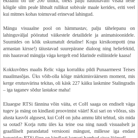
ekraanil on üle 200 ühiku, oleks palju nauditavam visata neile
kõigile silm peale lihtsalt rullikut sobivale maale kerides, eriti veel
kui mitmes kohas toimuvad erinevad lahingud.
Mängu visuaalne pool on hämmastav, palju tähelepanu on
lahinguväljal pööratud väikestele detailidele ja animatsioonidele.
Suumides on kõik uskumatult detailne! Kogu kirsikompotti (ma
armastan kirsse!) täiustavad suurepärane dialoog ning heliefektid,
mis haaravad mängija väga kergelt end Idarinde esiliinidele kaasa!
Kokkuvõttes maalis Relic väga korraliku pildi Punaarmeest Teises
maailmasõjas. Üks võib-olla kõige märkimisväärsem moment, mis
kerge erutusvärina tekitas, oli käsk 227 käiku laskmine Stalingradis
– iga taganev sõdur lastakse maha!
Eluaegse RTSi fännina võin väita, et CoH saaga on endiselt väga
tugev ja mäng on kindlasti proovimist väärt! Kui sari on võõras, siis
alusta kasvõi algusest, kui CoH on juba ammu läbi tehtud, siis mida
sa ootad? Korja ruttu üles ka teine osa ning naudi visuaalselt ja
graafiliselt parandatud versiooni mängust, millesse iga endast
lugupidav RTSi fänn on kindlasti korragi hambad sisse löönud!