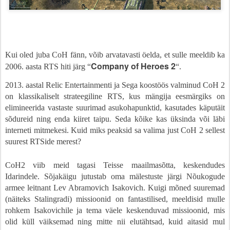
Kui oled juba CoH fänn, võib arvatavasti öelda, et sulle meeldib ka
Company of Heroes 2
2006. aasta RTS hiti järg “
“.
2013. aastal Relic Entertainmenti ja Sega koostöös valminud CoH 2
on klassikaliselt strateegiline RTS, kus mängija eesmärgiks on
elimineerida vastaste suurimad asukohapunktid, kasutades käputäit
sõdureid ning enda kiiret taipu. Seda kõike kas üksinda või läbi
interneti mitmekesi. Kuid miks peaksid sa valima just CoH 2 sellest
suurest RTSide merest?
CoH2 viib meid tagasi Teisse maailmasõtta, keskendudes
Idarindele. Sõjakäigu jutustab oma mälestuste järgi Nõukogude
armee leitnant Lev Abramovich Isakovich. Kuigi mõned suuremad
(näiteks Stalingradi) missioonid on fantastilised, meeldisid mulle
rohkem Isakovichile ja tema väele keskenduvad missioonid, mis
olid küll väiksemad ning mitte nii elutähtsad, kuid aitasid mul