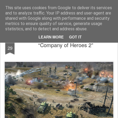
Filmid, mängud ja muu huvitav!
Filmi-, mängu- ja tootearvustused, TOP nimekirjad ja palju muud huvitavat.
This site uses cookies from Google to deliver its services
and to analyze traffic. Your IP address and user-agent are
Pages
shared with Google along with performance and security
metrics to ensure quality of service, generate usage
statistics, and to detect and address abuse.
LEARN MORE
GOT IT
JUN
“Company of Heroes 2”
29