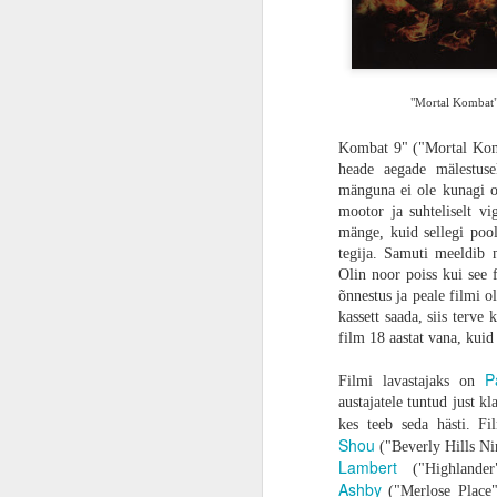
ARVUSTUS | Kadedusest punane. „Marvel vs. Capcom Fighting Collection: Arcade Classics“ on valus meeldetuletus, et vanasti olid mängud paremad
ARVUSTUS | Kas muuseum või surnuaed? „Astro Bot“ on PlayStationi ajaloole pühendatud armastuskiri
"Mortal Kombat"
ARVUSTUS | Mis valesti läks? „Concord“ on vihatud ilma erilise põhjuseta
Kombat 9" ("Mortal Komba
heade aegade mälestuse
Gamescom 2024 | Kontrolli tõelist kaost. „Sonic x Shadow Generations“ teeb Sonicust kõrvaltegelase oma mängus
mänguna ei ole kunagi o
„28 aastat hiljem“ on Danny Boyle’i la
mootor ja suhteliselt v
stiililisi riske ja seda tihti žanri enda 
mänge, kuid sellegi pool
VIDEO | “Monster Hunter Wilds” esimesed muljed otse Gamescomilt
saart. Enamik riskist teenib seda poe
tegija. Samuti meeldib
õudusfilm. Enamik publikust kindlas
Olin noor poiss kui see 
polariseeriv, mis lükkab õuduse fännid
Gamescom 2024 | „Indiana Jones and the Great Circle“ tundub nagu armastuskiri esimestele Indiana filmidele
õnnestus ja peale filmi o
Täiskasvanuks saamine apokalüpsise 
kassett saada, siis terve
FILMIARVUSTUS | Kriminaalselt nunnu. „Pingviin Paul ja kaosesõsarad“ on kaootiliselt sarmikas ja edastab positiivse sõnumi loomakaitsest
film 18 aastat vana, kuid 
Filmi narratiiv on tõsine meeldetuletus,
keegi tegelikult ei oska öelda, et mil
P
Filmi lavastajaks on
ARVUSTUS | Tõelisele fännile. „Avatar: Frontiers of Pandora“ on imeilus ja hea ideega, kuid midagi on tõsiselt puudu
unustanud oma nooruse ja lapsepõlve. L
austajatele tuntud just k
ja tema pere elavad isoleeritud saareko
kes teeb seda hästi. Fi
ARVUSTUS | Netflixi „Rebel Moon“ on mänguasi ja Zack Snyder laps, kes seda vastu põrandat peksab
toimiva kogukonna luua. Ühel päeval lä
Shou
("Beverly Hills Ni
Briti saart. Seal kohtuvad nad nii õõv
Lambert
("Highlander
olnud. Mõistes, et keegi seal väljas võ
ÜLEVAADE | Playstation 5 või Playstation 5 Slim? Mis vahe neil on peale selle, et Slim mahub kingikotti veidi paremini?
Ashby
("Merlose Place"