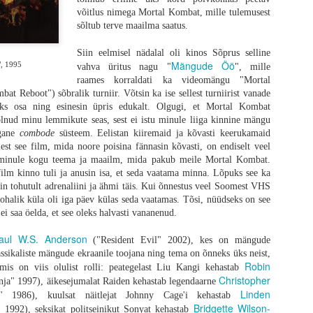
võitlus nimega Mortal Kombat, mille tulemusest
sõltub terve maailma saatus.
Siin eelmisel nädalal oli kinos Sõprus selline
Mängude Öö
, 1995
vahva üritus nagu "
", mille
raames korraldati ka videomängu "Mortal
t Reboot") sõbralik turniir. Võtsin ka ise sellest turniirist vanade
ks osa ning esinesin üpris edukalt. Olgugi, et Mortal Kombat
lnud minu lemmikute seas, sest ei istu minule liiga kinnine mängu
vastatud ja Alex Garlandi kirjutatud kinematograafiline palaviku-unenägu võt
igane
combode
süsteem. Eelistan kiiremaid ja kõvasti keerukamaid
piiridest väljaspoolt, otsides seda täiskasvanuks saamise momenti tuletikuga keset 
est see film, mida noore poisina fännasin kõvasti, on endiselt veel
etilist meheks saamise loo esitamist kui ennast kergelt parodeeriv draam
 minule kogu teema ja maailm, mida pakub meile Mortal Kombat.
ti mõistab kõiki sümboleid ja mõningate eksinud stseenide eesmärke, kui
film kinno tuli ja anusin isa, et seda vaatama minna. Lõpuks see ka
 eemale ja tõmbab draama fännid lähemale.
lin tohutult adrenaliini ja ähmi täis. Kui õnnestus veel Soomest VHS
taustal
 kohalik küla oli iga päev külas seda vaatamas. Tõsi, nüüdseks on see
ei saa öelda, et see oleks halvasti vananenud.
 et kui absurdne protsess on täiskasvanuks saamine. Mingeid selgeid jooni ei e
lal täpselt see üleminek aset leiab. Üks trauma ajab teist taga kuniks ühel 
aul W.S. Anderson
("Resident Evil" 2002), kes on mängude
oo keskmes on 12-aastane Spike, keda kehastab oma esimeses peaosas Alfie W
lassikaliste mängude ekraanile toojana ning tema on õnneks üks neist,
gukonnas, mis on pärast mandrit laastanud raevuviirust suutnud kenasti ellu jää
Robin
lmis on viis olulist rolli: peategelast Liu Kangi kehastab
heb ta koos oma isaga varumisretkele, mille käigus nad külastavad maailma p
Christopher
nja" 1997), äikesejumalat Raiden kehastab legendaarne
astavate nakatunutega kui ka märkidega laiemast maailmast, millest Spike se
Linden
" 1986), kuulsat näitlejat Johnny Cage'i kehastab
ib aidata tema haiget ema, otsustab poiss minna luupainajalikuks muutunud mand
Bridgette Wilson-
 1992), seksikat politseinikut Sonyat kehastab