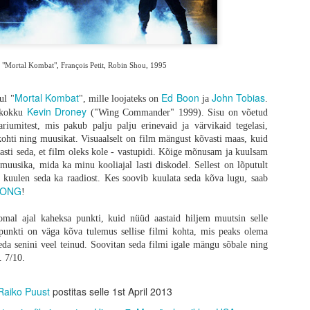
se pidevalt ja parajalt ning äärmuslikud momendid on kavalat planeeritud, 
ga tapmine on teenitud, vägivald ja unenäoliselt monteeritud veristamised on 
ja esimene ühine matk pärismaailma koos kujundliku kollaaži ja Taylor Holm
Boots“ on häirivalt mõjuv. Mul oli kinos kananahk ihul - sedavõrd hästi o
"Mortal Kombat", François Petit, Robin Shou, 1995
Mortal Kombat
Ed Boon
John Tobias
ul "
", mille loojateks on
ja
.
Kevin Droney
i kokku
("Wing Commander" 1999). Sisu on võetud
riumitest, mis pakub palju palju erinevaid ja värvikaid tegelasi,
kohti ning muusikat. Visuaalselt on film mängust kõvasti maas, kuid
lasti seda, et film oleks kole - vastupidi. Kõige mõnusam ja kuulsam
amuusika, mida ka minu kooliajal lasti diskodel. Sellest on lõputult
 kuulen seda ka raadiost. Kes soovib kuulata seda kõva lugu, saab
SONG
!
omal ajal kaheksa punkti, kuid nüüd aastaid hiljem muutsin selle
e punkti on väga kõva tulemus sellise filmi kohta, mis peaks olema
eda senini veel teinud. Soovitan seda filmi igale mängu sõbale ning
. 7/10.
Raiko Puust
postitas selle
1st April 2013