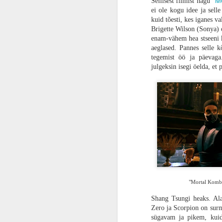
M
Sellisest filmist nagu "
lühiloo ja lootis, et Boyle siis teeb i
ei ole kogu idee ja sell
mehed on tegijateks, siis minu ootas abs
ARVUSTUS | „Kepi mind kõvemini!“. „Tume paradiis“ on raisatud võimalus olla meeldejääv
kuid tõesti, kes iganes v
Brigette Wilson (Sonya) o
enam-vähem hea stseeni k
ARVUSTUS | Johnny Depp räägib prantsuse keeles? „Jeanne Du Barry, kuninga Favoriit“ on kütkestav vaatamine
aeglased. Pannes selle k
tegemist öö ja päevaga
ARVUSTUS | Vapustav kinoelamus. „Sõdur“ on Bollywoodi kiirkursus ja esmaklassiline meelelahutus
julgeksin isegi öelda, et
ARVUSTUS | Otsetee pankrotini. „Vaba raha“ on nagu krüptovaluuta – väärtust ei tooda ja rikkaks ei tee, kuid vähemalt idee on hea
GAMESCOM 2023 | Kas tõesti „Mortal Kombat 1“ on parem kui “Mortal Kombat X”?
Gamescom 2023 | SUUREJOONELINE AVAÕHTU: mängureid on ootamas tõeline paradiis
ARVUSTUS | Algmaterjalile truu. „Sinine Põrnikas“ tõestab taaskord, et Marvel oskab ja DC ei oska
Ringrajasportlane Martin Rump „Gran Turismo“ peategelasest Jann Mardenboroughist: võtsin teda samamoodi kui teisi kõvasid konkurente
"Mortal Kombat
PROOVITUD | Tühjad lubadused. „Tekken 8“ tõestab, et klassikaline Tekken on surnud, maha maetud ja ära kõdunenud
Shang Tsungi heaks. Al
Zero ja Scorpion on sur
sügavam ja pikem, kuid 
ARVUSTUS | Enda arvates lahe. „Teismelised ninjakilpkonnad: mutantide möll“ on nagu tagurpidi nokamütsiga vanaisa