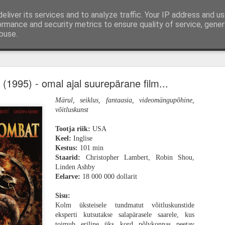
eliver its services and to analyze traffic. Your IP address and u
mi-, mängu- ja tootearvustused, TOP nimekirjad ja 
ormance and security metrics to ensure quality of service, gene
buse.
ud
Lauamängud
Podcast
Autorist
Kirjuta mulle
Hindamissüste
kem memento, vähem mori. „28 aastat hiljem" o
ioonikas, kuid lõhestav tagasitulek
(1995) - omal ajal suurepärane film...
Märul, seiklus, fantaasia, videomängupõhine,
võitluskunst
Tootja riik:
USA
Keel:
Inglise
Kestus:
101 min
Staarid:
Christopher Lambert, Robin Shou,
Linden Ashby
Eelarve:
18 000 000 dollarit
Sisu:
Kolm üksteisele tundmatut võitluskunstide
eksperti kutsutakse salapärasele saarele, kus
toimub eriline üks kord põlvkonnas peetav