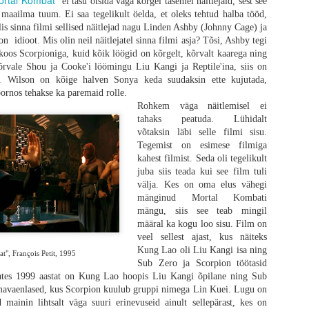
ortal Kombat
" ei tasu otsida väga kõrgel tasemel näitlejaid, sest see
met. Tean, et minu pettumus on suuresti seotud minu ootustega, kuid arvestades
e maailma tuum. Ei saa tegelikult öelda, et oleks tehtud halba tööd,
oluutset žanrielamust saada on õigustatud.
alis sinna filmi sellised näitlejad nagu Linden Ashby (Johnny Cage) ja
n idioot. Mis olin neil näitlejatel sinna filmi asja? Tõsi, Ashby tegi
oos Scorpioniga, kuid kõik löögid on kõrgelt, kõrvalt kaarega ning
õrvale Shou ja Cooke'i löömingu Liu Kangi ja Reptile'ina, siis on
. Wilson on kõige halven Sonya keda suudaksin ette kujutada,
 pornos tehakse ka paremaid rolle.
Rohkem väga näitlemisel ei
tahaks peatuda. Lühidalt
võtaksin läbi selle filmi sisu.
Tegemist on esimese filmiga
kahest filmist. Seda oli tegelikult
juba siis teada kui see film tuli
välja. Kes on oma elus vähegi
mänginud Mortal Kombati
mängu, siis see teab mingil
määral ka kogu loo sisu. Film on
veel sellest ajast, kus näiteks
Kung Lao oli Liu Kangi isa ning
", François Petit, 1995
Sub Zero ja Scorpion töötasid
ates 1999 aastat on Kung Lao hoopis Liu Kangi õpilane ning Sub
mavaenlased, kus Scorpion kuulub gruppi nimega Lin Kuei. Lugu on
mainin lihtsalt väga suuri erinevuseid ainult sellepärast, kes on