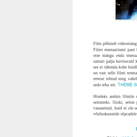
ARVUSTUS | Kui emmel on halb tuju! Eestis mitte linastuv „Evil Dead Rise“ on vapustavalt võimas, võigas ja verine kinoelamus
vägivalla üledoosi, vaid pinget hoitak
maksimeerida, mitte niisama raisata. I
ARVUSTUS | Kui üks uks sulgub, siis teine avaneb. Fantaasiarikas animatsioon „Suzume“ on Shinkai vääriline kinoelamus
parimas kunstilises vormis. Isa ja po
kõlava Rudyard Kiplingi luuletusega „
tehtud.
ARVUSTUS | Videomängu sünnilugu. Tõsielulise draama „Tetris“ kõik jupid langevad õigetesse kohtadesse
ARVUSTUS | Kahetunnine reklaam? Spordidraama „Air“ on selle aasta üks parimaid filme, mida keegi ei näe
Film põhineb videomäng
Filmi stsenaariumi pan
VIDEOINTERVJUU | „Savvusanna sõsarad“ lavastaja Anna Hints: „See film on sooülene, mitte feministlik.“
otse mängu enda stsenaa
samuti palju huvitavaid 
see ei tähenda kohe kind
ARVUSTUS | VÄRVID JA ENERGIA. Imeline „Super Mario Bros. film“ tuletab meelde, et mis tunne oli olla laps
on vast selle filmi teem
remixe
tehtud ning vahel
ARVUSTUS | KÕIK NAGU OLEMA PEAKS! „Resident Evil 4 Remake“ teeb kõik nii õigesti, et see pole teiste vastu enam aus
THEME 
seda teha siit:
ARVUSTUS | LATT KERKIS JÄLLEGI! Langeme põlvele, sest „John Wick 4“ on uus märulifilmide kuningas
Hindeks andsin filmile 
seitsmeks. Siiski, seits
vananenud, kuid ei ole s
ARVUSTUS | Kas Eesti esimene Oscar? Meisterlik „Savvusanna sõsarad“ on pihitool, mida meil kõigil oleks vaja
võitluskunstide sõpradele
ARVUSTUS | Kaua tehtud kaunikene. Ulmetriller “Viimane vahipost” kinnitab fakti, et Tanel Toom on Eesti parim režissöör