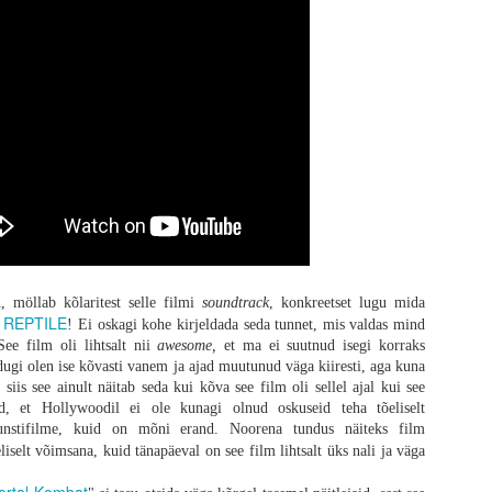
simene kaotus
ga stseeni fookus on Spike'i peal ning tema metafoorsel rännakul täiskasvanuks 
tidele palju detailset rõhku nagu esimene tapmine, esimene nool, esimene 
. Terve see lugu on sissejuhatus järgmiste filmide tarbeks, seega iseseisvalt 
riloogias on selgelt erinevad, siis üks oluline muutus on toimunud - varem 
aasta ühiskonda, mida enam ei eksisteeri, siis nüüd on see täiesti puudu, kuna 
, möllab kõlaritest selle filmi
soundtrack
, konkreetset lugu mida
sevanemate ebatäiuslikkust, millest viimane on tema üks suuri lemmikuid teemasi
REPTILE
:
! Ei oskagi kohe kirjeldada seda tunnet, mis valdas mind
ppetund, mille kaudu kiiresti suureks kasvada. Mulle üldiselt meeldib sell
See film oli lihtsalt nii
awesome,
et ma ei suutnud isegi korraks
kskõiksuse üle, kus elu ja surm on nii tähendusetu, et isegi leinamine on pu
ugi olen ise kõvasti vanem ja ajad muutunud väga kiiresti, aga kuna
 ei vääri. Boyle on muutunud ajas oluliselt pehmemaks ning minu jaoks seda (d
 siis see ainult näitab seda kui kõva see film oli sellel ajal kui see
doktor Kelson, kelle kinnisideeks on „memento mori“ ehk „me kõik peame sure
d, et Hollywoodil ei ole kunagi olnud oskuseid teha tõeliselt
 tegelaste ilmselged puudused. Keegi ei tee „õigeid“ otsuseid, aga kõik ots
kunstifilme, kuid on mõni erand. Noorena tundus näiteks film
 pildis, kus publik on äärmiselt andestav. Ja mõtlen seda tõsiselt, et publik p
liselt võimsana, kuid tänapäeval on see film lihtsalt üks nali ja väga
analüütilisemalt mõtlemine tõmbab tervele asjale ikka korralikult pidurit. Siin
et kas Garland üldse oma stsenaariumit ise luges või ta kirjutas ainult mõne 