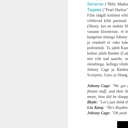
elu päästa.
Sampras
("Billy Madis
Tagawa
ARVUSTUS | Rollimäng igale vanusele. „Super Mario RPG“ töötab paremini kui ootasin
Kultusklassika ja žanrifilmide meistrite
("Pearl Harbor"
kahjuks „28 kuud hiljem“ kunagi ilmaval
Film räägib kolmest võitl
ning uue triloogia esimene ning olene
võitlevad kõik parimad
ARVUSTUS | Nagu kala kuival. Õhku ahmiv „Aquaman ja Kadunud Kuningriik“ on hauakiviks juba maha maetud DC kinoversumile
teekond. „28 aastat hiljem“ ei ole lõpu
(Shou), kes on endine Sh
mitmeid veriseid vahejuhtumeid, mis tee
vanasse kloostrisse, et 
FILMIARVUSTUS | Aitäh, härra Miyazaki. „Poiss ja haigur“ on sügavalt filosoofiline, fantastiline ja keeruline lugu elamisest
seega kinosaalis on ikka tunne, et koht
kangelast nimega Johnny 
ja reaalselt ei oska k
politseinik. Ta jahib Kan
ARVUSTUS | Kõndiv tuumapomm. „Godzilla Minus One“ on meistriteos
kolme juhib Raiden (Lamb
mis viib nad saarele, m
PÖFF27 | Kommi asemel nuga. Õuduskomöödia „Aidas on midagi...“ muudab Jõulud veelgi punasemaks
olenditega, kellega või
Johnny Cage ja Raiden
ARVUSTUS | Playstation 5 kui pihukonsool? Playstation Portal on imeline seade peaaegu olematule publikule
Scorpion, Goro ja Shang
Johnny Cage:
"We got a
PÖFF27 | Armukadeduse suured silmad. Poola ajalooline kunstiteos „Talupojad“ võtab hingetuks
freezes stuff, and then t
mean, how did he disap
FILMIARVUSTUS | Uus multikas „Kombitsatüdruk“ on nunnu animatsioon tervele perele, mis ei üllata millegi olulisega, kuid otseselt mööda ka ei pane
Blade:
"Let's just think t
Liu Kang:
"He's Rayden, 
PÖFF27 | Kohtunik ei ole psühholoog. „Langemise anatoomia“ on räigelt ülehinnatud
Johnny Cage:
"Oh yeah.
PÖFF 27 | Aasta üks parimaid filme „Eelmised elud“ on lugu hingematvast armastusest, kuid mitte selles elus