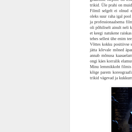
trikid. Üle prahi on muid
Filmil selgelt ei olnud e
ARVUSTUS | Universumite risteel. „Ämblikmees: üle kogu multiversumi“ raputab läbi ja võtab hinge kinni
oleks suur raha igal poo
ja professionaalsema film
ARVUSTUS | Nuppude klõpsijate märg unenägu. „Street Fighter 6“ on terves seeria kõige parem kogemus
oli põhiliselt ainult nel
et keegi natukene raiskas 
tehes sellest ühe enim te
ARVUSTUS | Teekond on auklik. Laisk ja lohakas "Kiired ja vihased X" on nagu väsinud ajudeta zombi
Võttes kokku positiivse s
jätta kõrvale mõned äpar
ARVUSTUS | Tundmatu lendav objekt. Kogupere seiklusfilm „Rootsi UFO“ otsib tulnukaid ja salapäraselt kadunud isa
annab mõnusa kaasaelami
ongi käes korralik elamu
ARVUSTUS | Nunnu väike pesukaru. „Galaktika valvurid Vol. 3“ on imeilus, emotsionaalne ja teenitud lõpp parimale Marveli triloogiale
Minu lemmikkoht filmis o
kõige parem koreograafi
Häirivalt võimas algus
trikid vägevad ja kukkum
ARVUSTUS | Lihtsalt veider ja mitte heas mõttes. „Kõik Beau hirmud“ on rida tühjasid metafoore, mitte kompaktne lugu
Kuna juba nakatunutest räägin, siis pea
võimsalt. Alguse stseen on meeldejääv n
HÕFFi soovitus | Maja võidab alati. „Koduomanikud“ muudab unistuste maja lootusetuks vanglaks
30-40 minutit on raputav kogemus, kus 
ajab teist taga. Pingeline muusika, stii
ARVUSTUS | Issi enam ei naera. Draama-komöödia „Superkoomik“ otsib sügavast leinast kaotatud naeratust
Kahjuks ei. Peale seda algust kõik võt
iseendale näkku, kaotab ta võimaluse pu
HÕFFI SOOVITUS | Kes on Frank? Norra õudusfilm „Tubli kutsa“ on ebamugav ja raskesti seeditav
See alguse põnevus oli tegelikult hea näi
näidatakse ära, et kuidas need nakatu