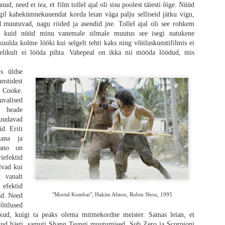
unud, need ei tea, et film tollel ajal oli sisu poolest täiesti õige. Nüüd
gil kahekümnekuuendat korda leian väga palju selliseid jätku vigu,
d muutuvad, nagu riided ja asendid jne. Tollel ajal oli see rohkem
tes filmides ikka, ei ole oluline mitte koletised, vaid inimesed ning „28 aastat
l, kuid nüüd minu vanemale silmale muutus see isegi natukene
da. Õudus on lihtsalt vahend, et uurida inimlikkust, mida siin näidatakse f
 kuulda kolme lööki kui selgelt tehti kaks ning võitluskunstifilmis ei
i kaugele tahaplaanile jäänud, et žanriliselt on tegemist puhta draamaga. Iseg
gelikult ei lööda pihta. Vahepeal on ikka nii mööda löödud, mis
ntud loo fookus on hoopis kusagil mujal. Tulemuseks on zombid, kes ei aja enam 
, et kuidas see film lõpu saab, siis isegi absurdihuumori abivahendid.
is üldse
nstidest
usesse nakatunud, Teletupsud ja Power Rangers on kõik ühes lauses (ja filmis
 Cooke.
otavad igasuguse võime publikule hirmu tekitada, mida on raske uskuda, sest
alised
iiremad zombid (nakatunud), mis eales loodud. Võtame näiteks „28 nädalat 
 heade
o tipp - hirmutav, pingeline ja totaalne kunstiteos ühe põhilise karakteri tutvu
uudavad
se stseen koos paadis põgenemisega on kananahka toovalt ilus ja jube samal 
d. Eriti
s, kelle nägu on tuttav, kuid nimi ei meenu.
ana ja
ano on
riefektid
alvad kui
 vanalt
 efektid
"Mortal Kombat", Hakim Alston, Robin Shou, 1995
ad. Need
itlused
ikud, kuigi ta peaks olema mitmekordne meister. Samas leian, et
htud hästi, samuti Shang Tsungi muutumised, Sub Zero ja Scorpioni