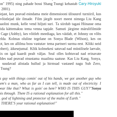
Cary-Hiroyuki
on" 1995) ning pahade bossi Shang Tsungi kehastab
os „28 päeva hiljem“ on juba 23 aastat vana. 2007. aastal ilmus järg „28 nädala
 2001).
gust ei näinudki. Nüüd verivärskelt kinno jõudnud „28 aastat hiljem“ on seeri
ejast, kes peavad esindama meie dimensiooni ülisuurel turniiril, kus
mata üldisest kriitikast ja minu veidi kibestunud vingumisest see saab ole
 võistlejad üle ilmade. Film järgib noort meest nimega Liu Kang
tu vägivald, karjumine ja jooksmine nagu tõsisemad fännid tõenäoliselt ootasid,
aolini munk, kelle vend hiljuti suri. Ta siirdub tagasi Hiinasse oma
vad oma šokiteraapia ära. Seeriale omane tagasihoidlik gravitatsioon on ka end
leida kättemaksu tema venna tapjale. Samuti järgime märulifilmide
uks nagu vana kadunud armastusega.
Cage (Ashby), kes võitleb meediaga, kes väidab, et Johnny on võlts
akelda. Kolmas oluline tegelane on Sonya Blade (Wilson), kes on
ot, kes on allilma boss vastutav tema partneri surma eest. Kõiki neid
ert), äikesejumal. Kõik kolmekesi satuvad nad müstilisele laevale,
is on igal kaardi pealt väljas. Seal olles kohtuvad nad erinavate
deldes nad peavad otsustama maailma saatuse. Kas Liu Kang, Sonya,
 suudavad alistada hullud ja hirmsad vastased nagu Sub Zero,
 Tsung?
 guy with things comin' out of his hands, we got another guy who
here's a man, who as far as I can tell, is made out of electricity. I
pear like that? What is goin' on here? WHO IS THIS GUY?"
Sonya
his through. There IS a rational explanation for all this."
god of lightning and protector of the realm of Earth."
 THERE'S your rational explanation!"