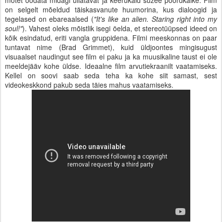
mõtet oodata midagi üllatavat ja keerukaid süžee pöördkäike. Film
on selgelt mõeldud täiskasvanute huumorina, kus dialoogid ja
tegelased on ebareaalsed (
"It's like an alien. Staring right into my
soul!"
). Vahest oleks mõistlik isegi öelda, et stereotüüpsed ideed on
kõik esindatud, eriti vangla gruppidena. Filmi meeskonnas on paar
tuntavat nime (Brad Grimmet), kuid üldjoontes mingisugust
visuaalset naudingut see film ei paku ja ka muusikaline taust ei ole
meeldejääv kohe üldse. Ideaalne film arvutiekraanilt vaatamiseks.
Kellel on soovi saab seda teha ka kohe siit samast, sest
videokeskkond pakub seda täies mahus vaatamiseks.